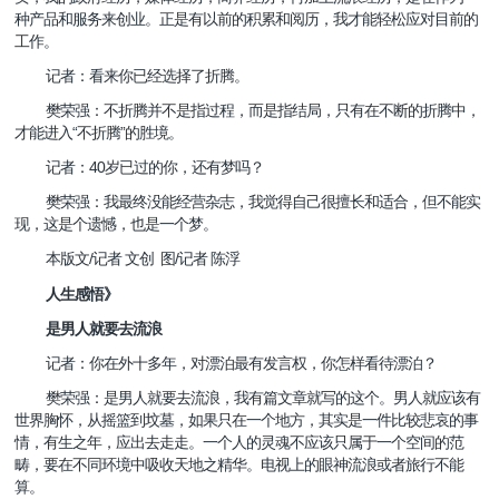
种产品和服务来创业。正是有以前的积累和阅历，我才能轻松应对目前的
工作。
记者：看来你已经选择了折腾。
樊荣强：不折腾并不是指过程，而是指结局，只有在不断的折腾中，
“
”
才能进入
不折腾
的胜境。
40
记者：
岁已过的你，还有梦吗？
樊荣强：我最终没能经营杂志，我觉得自己很擅长和适合，但不能实
现，这是个遗憾，也是一个梦。
图
记者
陈浮
/
/
本版文
记者
文创
人生感悟》
男人
就要去流浪
是
记者：你在外十多年，对漂泊最有发言权，你怎样看待漂泊？
樊荣强：是男人就要去流浪，我有篇文章就写的这个。男人就应该有
世界胸怀，从摇篮到坟墓，如果只在一个地方，其实是一件比较悲哀的事
情，有生之年，应出去走走。一个人的灵魂不应该只属于一个空间的范
畴，要在不同环境中吸收天地之精华。电视上的眼神流浪或者旅行不能
算。