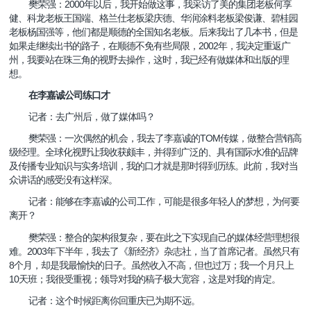
2000
樊荣强：
年以后，我开始做这事，我采访了美的集团老板何享
健、科龙老板王国端、格兰仕老板梁庆德、华润涂料老板梁俊谦、碧桂园
老板杨国强等，他们都是顺德的全国知名老板。后来我出了几本书，但是
2002
如果走继续出书的路子，在顺德不免有些局限，
年，我决定重返广
州，我要站在珠三角的视野去操作，这时，我已经有做媒体和出版的理
想。
在李嘉诚公司练口才
记者：去广州后，做了媒体吗？
TOM
樊荣强：一次偶然的机会，我去了李嘉诚的
传媒，做整合营销高
级经理。全球化视野让我收获颇丰，并得到广泛的、具有国际水准的品牌
及传播专业知识与实务培训，我的口才就是那时得到历练。此前，我对当
众讲话的感受没有这样深。
记者：能够在李嘉诚的公司工作，可能是很多年轻人的梦想，为何要
离开？
樊荣强：整合的架构很复杂，要在此之下实现自己的媒体经营理想很
2003
难。
年下半年，我去了《新经济》杂志社，当了首席记者。虽然只有
8
个月，却是我最愉快的日子。虽然收入不高，但也过万；我一个月只上
10
天班；我很受重视；领导对我的稿子极大宽容，这是对我的肯定。
记者：这个时候距离你回重庆已为期不远。