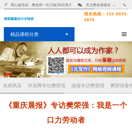
用心做培训，樊老师一生只收3000弟子
关注樊老师微信
报名热线：135-0035-
2876
精品课程分类
名师风采
华龙网专访樊荣强
渝报专访樊荣强
樊荣强著
《重庆晨报》专访樊荣强：我是一个
口力劳动者