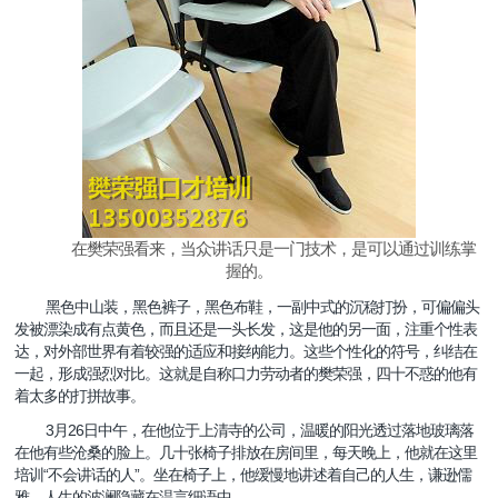
在樊荣强看来，当众讲话只是一门技术，是可以通过训练掌
握的。
黑色中山装，黑色裤子，黑色布鞋，一副中式的沉稳打扮，可偏偏头
发被漂染成有点黄色，而且还是一头长发，这是他的另一面，注重个性表
达，对外部世界有着较强的适应和接纳能力。这些个性化的符号，纠结在
一起，形成强烈对比。这就是自称口力劳动者的樊荣强，四十不惑的他有
着太多的打拼故事。
3
26
月
日中午，在他位于上清寺的公司，温暖的阳光透过落地玻璃落
在他有些沧桑的脸上。几十张椅子排放在房间里，每天晚上，他就在这里
“
”
培训
不会讲话的人
。坐在椅子上，他缓慢地讲述着自己的人生，谦逊儒
雅，人生的波澜隐藏在温言细语中。