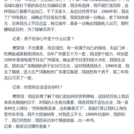
花城出版社下面的杂志社当编辑记者，我没有选择，我不能打道回府，这
1994
样我自己都看不起自己。干了没多久，杂志社经营不好，
年初，我去
5000
了广州电视台，搞晚会节目策划方案。我策划的第一台晚会，拿了
多
10
元，后来我当上节目总监，独立操作，最多一台晚会我能收入
万。那时
赚钱是目的，为了能够买房子。
记者：房子在你心中是个什么位置？
樊荣强：不光重要，而且强烈。有一块属于自己的领地，关起门来，
吃稀饭咸菜都觉得快乐。当年广州要五十万一套，我没那个能力。特别是
1995
年香港电视节目在广州落地，晚会类节目受到很大冲击，我萌生去
10
1996
意。朋友说广东顺德的房子在
万左右，这对我诱惑很大，
年底，我
去了顺德，进入生产消毒柜的广东康宝集团，我就想有个房子，第二年我
11
花
万买了一套。
记者：你觉得企业适合你吗？
樊荣强：我近距离了解了他们是如何经营和挣钱，这段经历加上我后
来呆在顺德的日子，对我的人生相当重要。我觉得我不适合企业，我一直
“
”
有种文人情结：
穷则独善其身，达则兼善天下
。老板打算让我到上海负
1999
责华东市场，我不大想做销售，对我意义不大。
年结束时，我辞职
30
了，我已经想好，我想采访
个顺德老板，出一本书。
记者：都采访过哪些老板？