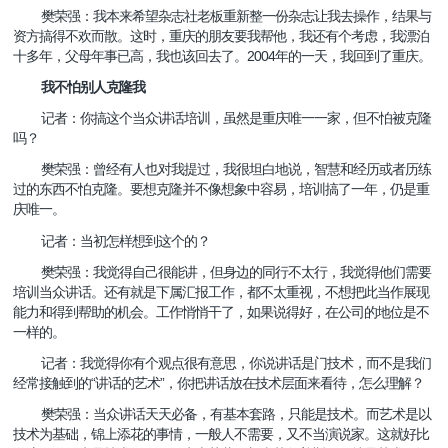
樊荣强：我本来希望杂志社老板重新整一份杂志让我去操作，结果与
资方搞得不欢而散。这时，重庆的朋友要我帮他，我还有个考虑，我漂泊
2004
十多年，父母年事已高，我也该回去了。
年的一天，我回到了重庆。
我不怕别人克隆我
记者：你搞这个当众讲话培训，虽然是重庆唯一一家，但不怕被克隆
吗？
樊荣强：曾经有人也对我提过，我很坦白地说，智慧和经历或者历练
过的东西不怕克隆。要想克隆并不像想象中容易，培训搞了一年，仍是重
庆唯一。
记者：当初怎样想到这个的？
樊荣强：我觉得自己很能讲，但身边的同行不太行，我觉得他们需要
培训当众讲话。还有就是下属汇报工作，都不太重视，不想把此当作展现
能力和得到帮助的机会。工作悄悄干了，如果说得好，在公司的地位是不
一样的。
记者：我觉得你有个观点很有意思，你说讲话是门技术，而不是我们
“
”
经常接触到的
讲话的艺术
，你把讲话放在技术层面来看待，怎么理解？
樊荣强：当众讲话天天必备，有基本套路，只能是技术。而艺术是以
技术为基础，锦上添花的事情，一般人不需要，又不当演说家。这就好比