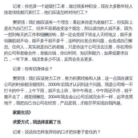
记者：你也算一个超级打工者，做过很多种职业，现在大多数年轻人
按老传统都只算打工，他们应该怎样对待打工？
樊荣强：我们都应该有一个理念：看起来你是为老板打工，但实际上
是在为自己打工。但并不容易改变这个观念，所以成功的人就不多。因为
一想到每天的工作和报酬挂钩，那一定会觉得下班走人天经地义，能不多
动脑筋就不动，能不多干就不多干，这样的出发点有问题，会造成自己懈
怠。任何人，其实就是自己的老板，只是你这个公司没去注册，你在用你
的公司和老板合作，老板出钱，你出时间、知识和能力，如果低要求自
己，一年下来，钱没拿多少不说，反而会失去更多。
记者：你有切身体会？
樊荣强：我们应该努力工作，努力积累经验和人脉，这一点我在康宝
2000
公司的时候都没领悟到，
年后我才认识到这个问题。我是公司唯一不
打卡的中干，上午下雨，就不去上班，等中午再去，中午雨还不停，就干
2004
脆不去了，感觉很懈怠。
年我去金山公司后就完全不一样，起早贪黑
地干，我把自己当公司在经营，产品是我，才能尽早实现自我跨越。
家庭生活》
求爱方式，我选择直截了当
记者：说说你怎样发挥你的口才把你妻子套住的？