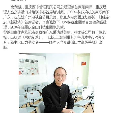
樊荣强，重庆西中管理顾问公司总经理兼首席顾问师，重庆经
1992
理人当众讲话口才培训中心首席培训师。
年从政府机关离职南下
广东，担任过广州电视台节目总监、康宝家电集团企划部长、财经杂
TOM
志《新经济》首席记者、李嘉诚旗下
传媒集团整合营销高级经
2004
理，
年任重庆金山科技集团副总裁。
曾以自由作家及记者身份在广东采访过美的、科龙等公司数十位老
3
板，出版过《顺德制造》、《珠江三角洲批判》等几本书，今年
———
月，新书《口力劳动者
经理人当众讲话口才训练手册》出
版。