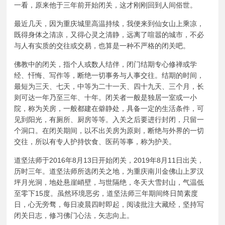
一看，原来他于三年前开始闭关，这才刚刚回到人间俗世。
最近几天，因为重庆城里高温持续，我便来到仙女山上乘凉，
既得身体之清凉，又得心灵之清静，远离了喧嚣的城市，不必
与人有实质的交往或交易，也算是一种不严格的闭关吧。
佛教中的闭关，指个人或数人结伴，闭门结期专心修禅或学
经、忏悔、写作等，断绝一切事务与人事交往。结期的时间，
最短为三天、七天，中等为二十一天、四十九天、三个月，长
则可达一年乃至三年、十年。闭关者一般是独居一室或一小
院，称为关房，一般都建在僻静处，具备一定的生活条件，可
见到阳光，有厕所、厨房等等。入关之后要进行封闭，只留一
个洞口。在闭关期间，以不出关房为原则，断绝与外界的一切
交往，所以有专人护持饮食、医药等事，称为护关。
道坚法师于2016年8月13日开始闭关，2019年8月11日出关，
历时三年。道坚法师所选闭关之地，为重庆南川金佛山上罗汉
坪月光洞，地处悬崖峭壁，与世隔绝，冬天大雪封山，气温低
至零下15度。虽然环境恶劣，道坚法师三年期间终日简素度
日，心无旁骛，每日凌晨四时即起，阅读批注大藏经，坚持写
闭关日志，修习佛门心法，矢志向上。