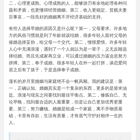
二，心理更成熟。心理成熟的人，能够游刃有余地处理各种问
题和矛盾，也更懂得经营婚姻。第三，收入更稳定。贫贱夫妻
百事哀，一段良好的婚姻离不开经济基础的支持。
有些人选择早婚的原因又是什么呢？第一，父母要求。许多地
方的风俗习惯就是到了年龄就该结婚，很多年轻人面对父母的
催婚选择妥协，给父母一个交代。第二，憧憬爱情。许多年轻
人心中充满浪漫，遇到了一个人就以为是一辈子，义无反顾选
择结婚。而且先成家再立业，可以通过婚姻的压力逼迫息努力
拼搏。第三，奉子成婚。很多年轻人在外一起打拼，谈恋爱同
居之后有了孩子，于是选择奉子成婚。
漫长的岁月里婚姻与家庭绝不会一帆风顺。我的建议是：第
一，正确认知。婚姻其实是一个复杂的东西，更多的是柴米油
盐。浪漫与现实之间要找到最佳平衡点。第二，修炼自己。无
论早晚，找到最合适的人最重要，但是让自己更加优秀更重
要。第三，努力赚钱。婚姻是组成一个家庭，离不开物质基
础，卡里有存款，生活有质量，才有底气守护好相伴一生的
人。