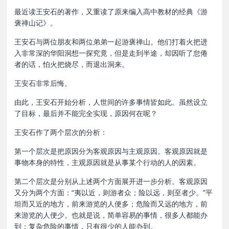
最近读王安石的著作，又重读了原来编入高中教材的经典《游
褒禅山记》。
王安石与两位朋友和两位弟弟一起游褒禅山。他们打着火把进
入非常深的华阳洞想一探究竟，但是走到半途，却因听了怠倦
者的话，怕火把烧尽，而退出洞来。
王安石非常后悔。
由此，王安石开始分析，人世间的许多事情皆如此。虽然设立
了目标，最后并不能完全实现，原因何在呢？
王安石作了两个层次的分析：
第一个层次是把原因分为客观原因与主观原因。客观原因就是
事物本身的特性，主观原因就是从事某个行动的人的因素。
第二个层次是分别从上述两个方面展开进一步分析。客观原因
又分为两个方面：“夷以近，则游者众；险以远，则至者少。”平
坦而又近的地方，前来游览的人便多；危险而又远的地方，前
来游览的人便少。也就是说，简单容易的事情，很多人都能办
到；复杂危险的事情，只有很少的人能办到。