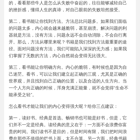
的，看看那些牛人是怎么从失败中奋起的，往往能够减轻自己
的挫折感，懂得人生的真谛，对自己眼前的失败坦然接受。
第二，看书能让你找到方法。方法总比问题多。如果我们面临
的问题太多，内心就会越来越脆弱，甚至崩溃。解决问题的利
器就是方法，没有方法，问题永远不会自动消除，不会自行离
开。那么，方法从哪里来呢？书籍是我们找到方法最重要的途
径。面对问题没有方法，我们可能陷入深深的无力感；如果我
们掌握了无数的方法，内心自然就会变得无比强大。
第三，看书能让你明确方向。内心的脆弱，有时候也是因为自
己迷茫。看书，可以让我们建立起正确的三观，尤其是正确的
世界观，并且找到自己正确的位置，以及合适的人生方向。当
一个人方向正确的时候，浑身充满正能量，就不会觉得“生命不
能承受之轻”。
怎么看书才能让我们的内心变得强大呢？给你三点建议：
第一，读好书。经典是首选。畅销书也可能是好书，但是，它
们并不一定是经典。读经典的意义在于：一方面不会浪费你富
贵的时间。我们读书不是目的，但是时间有限，我们把时间浪
费在那些不值得的烂书上面，太不合算。另一方面，经典书籍