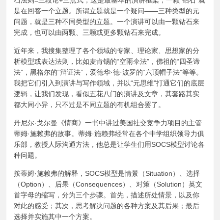
石法则=三段论+三点式，这是最基本的演讲框架，一颗“钻石”就
是在回答一个立题。所谓立题就是一个疑问——三种类型的元
问题，就是三种不同类型的立题。一个演讲可以由一颗钻石来
完成，也可以由两颗、三颗或更多颗钻石来完成。
近年来，我搜集整理了各个领域的专家、理论家、思想家的分
析模型或表达法则，比如麦肯锡的“空雨伞法”，佛祖的“四圣谛
法”，黑格尔的“辩证法”，爱德华·德·波罗的“六顶帽子法”等等。
我把它们引入到演讲与写作领域，并以“元思维”打通它们的底层
逻辑，让我们发现，看似五花八门的演讲及文章，其套路其实
都大同小异，只不过是不同立题的有机组合罢了。
丹尼尔·戈尔曼《情商》一书中讲过美国社交竞争力项目的主管
蒂姆·施赖弗的故事。蒂姆·施赖弗经常在各个中学组织领导力俱
乐部，教授人际沟通方法，他总是让学生们用SOCS模型讨论各
种问题。
按蒂姆·施赖弗的解释，SOCS模型是情景（Situation）、选择
（Option）、后果（Consequences）、对策（Solution）英文
首字母的缩写，分为三个步骤。首先，描述所处情景，以及你
对此的感受；其次，思考解决问题的各种方案及其后果；最后
选择并实施其中一个方案。