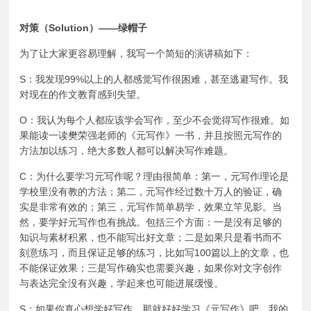
对策（Solution）——绿帽子
为了让大家更容易理解，我写一个简短的演讲稿如下：
S：我发现99%以上的人都感觉写作很困难，甚至逃避写作。我
对现在的作文教育感到失望。
O：我认为每个人都应该学会写作，至少不会觉得写作很难。如
果能读一读樊荣强老师的《元写作》一书，并且按照元写作的
方法加以练习，绝大多数人都可以解决写作难题。
C：为什么要学习元写作呢？理由很简单：第一，元写作理论是
学校里没有教的方法；第二，元写作经过数十万人的验证，确
实是非常有效的；第三，元写作简单易学，效果立竿见影。当
然，要学好元写作也有挑战。包括三个方面：一是没有足够的
知识与素材积累，也不能写出好文章；二是如果只是看书而不
刻意练习，而且保证足够的练习，比如写100篇以上的文章，也
不能保证效果；三是写作确实也需要兴趣，如果你对文字创作
与表达完全没有兴趣，学起来也可能进展缓慢。
S：如果你真心想学好写作，那就好好学习《元写作》吧。我的