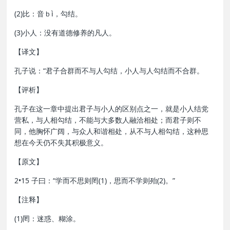
(2)比：音ｂì，勾结。
(3)小人：没有道德修养的凡人。
【译文】
孔子说：“君子合群而不与人勾结，小人与人勾结而不合群。
【评析】
孔子在这一章中提出君子与小人的区别点之一，就是小人结党
营私，与人相勾结，不能与大多数人融洽相处；而君子则不
同，他胸怀广阔，与众人和谐相处，从不与人相勾结，这种思
想在今天仍不失其积极意义。
【原文】
2•15 子曰：“学而不思则罔(1)，思而不学则殆(2)。”
【注释】
(1)罔：迷惑、糊涂。