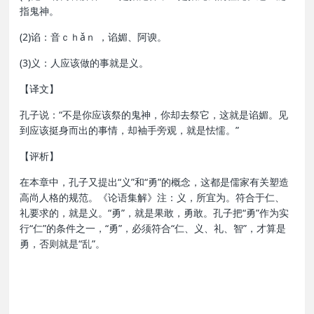
指鬼神。
(2)谄：音ｃｈǎｎ ，谄媚、阿谀。
(3)义：人应该做的事就是义。
【译文】
孔子说：“不是你应该祭的鬼神，你却去祭它，这就是谄媚。见
到应该挺身而出的事情，却袖手旁观，就是怯懦。”
【评析】
在本章中，孔子又提出“义”和“勇”的概念，这都是儒家有关塑造
高尚人格的规范。《论语集解》注：义，所宜为。符合于仁、
礼要求的，就是义。“勇”，就是果敢，勇敢。孔子把“勇”作为实
行“仁”的条件之一，“勇”，必须符合“仁、义、礼、智”，才算是
勇，否则就是“乱”。