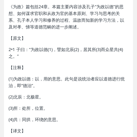
《为政》篇包括24章。本篇主要内容涉及孔子“为政以德”的思
想、如何谋求官职和从政为官的基本原则、学习与思考的关
系、孔子本人学习和修养的过程、温故而知新的学习方法，以
及对孝、悌等道德范畴的进一步阐述。
【原文】
2•1 子曰：“为政以德(1)，譬如北辰(2)，居其所(3)而众星共(4)
之。”
【注释】
(1)为政以德：以，用的意思。此句是说统治者应以道德进行统
治，即“德治”。
(2)北辰：北极星。
(3)所：处所，位置。
(4)共：同拱，环绕的意思。
【译文】