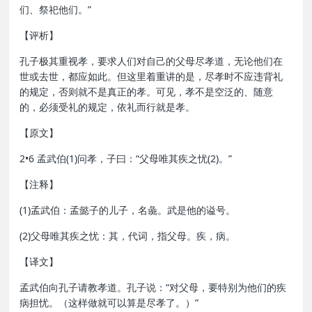
们、祭祀他们。”
【评析】
孔子极其重视孝，要求人们对自己的父母尽孝道，无论他们在
世或去世，都应如此。但这里着重讲的是，尽孝时不应违背礼
的规定，否则就不是真正的孝。可见，孝不是空泛的、随意
的，必须受礼的规定，依礼而行就是孝。
【原文】
2•6 孟武伯(1)问孝，子曰：“父母唯其疾之忧(2)。”
【注释】
(1)孟武伯：孟懿子的儿子，名彘。武是他的谥号。
(2)父母唯其疾之忧：其，代词，指父母。疾，病。
【译文】
孟武伯向孔子请教孝道。孔子说：“对父母，要特别为他们的疾
病担忧。（这样做就可以算是尽孝了。）”