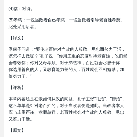
(4)临：对待。
(5)孝慈：一说当政者自己孝慈；一说当政者引导老百姓孝慈。
此处采用后者。
【译文】
季康子问道：“要使老百姓对当政的人尊敬、尽忠而努力干活，
该怎样去做呢？”孔子说：“你用庄重的态度对待老百姓，他们就
会尊敬你；你对父母孝顺、对子弟慈祥，百姓就会尽忠于你；
你选用善良的人，又教育能力差的人，百姓就会互相勉励，加
倍努力了。”
【评析】
本章内容还是在谈如何从政的问题。孔子主张“礼治”、“德治”，
这不单单是针对老百姓的，对于当政者仍是如此。当政者本人
应当庄重严谨、孝顺慈祥，老百姓就会对当政的人尊敬、尽忠
又努力干活。
【原文】