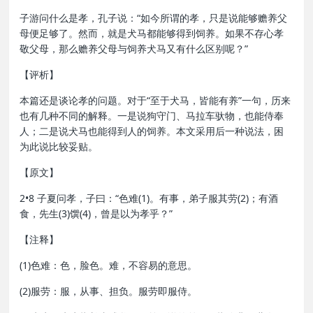
子游问什么是孝，孔子说：“如今所谓的孝，只是说能够赡养父
母便足够了。然而，就是犬马都能够得到饲养。如果不存心孝
敬父母，那么赡养父母与饲养犬马又有什么区别呢？”
【评析】
本篇还是谈论孝的问题。对于“至于犬马，皆能有养”一句，历来
也有几种不同的解释。一是说狗守门、马拉车驮物，也能侍奉
人；二是说犬马也能得到人的饲养。本文采用后一种说法，困
为此说比较妥贴。
【原文】
2•8 子夏问孝，子曰：“色难(1)。有事，弟子服其劳(2)；有酒
食，先生(3)馔(4)，曾是以为孝乎？”
【注释】
(1)色难：色，脸色。难，不容易的意思。
(2)服劳：服，从事、担负。服劳即服侍。