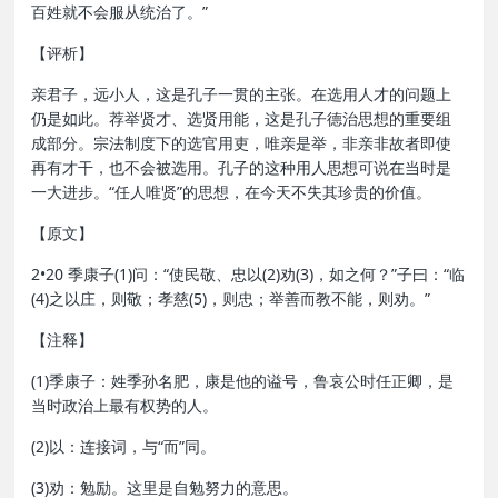
百姓就不会服从统治了。”
【评析】
亲君子，远小人，这是孔子一贯的主张。在选用人才的问题上
仍是如此。荐举贤才、选贤用能，这是孔子德治思想的重要组
成部分。宗法制度下的选官用吏，唯亲是举，非亲非故者即使
再有才干，也不会被选用。孔子的这种用人思想可说在当时是
一大进步。“任人唯贤”的思想，在今天不失其珍贵的价值。
【原文】
2•20 季康子(1)问：“使民敬、忠以(2)劝(3)，如之何？”子曰：“临
(4)之以庄，则敬；孝慈(5)，则忠；举善而教不能，则劝。”
【注释】
(1)季康子：姓季孙名肥，康是他的谥号，鲁哀公时任正卿，是
当时政治上最有权势的人。
(2)以：连接词，与“而”同。
(3)劝：勉励。这里是自勉努力的意思。