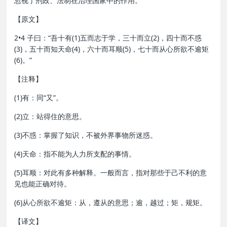
忽视了刑政、法制在治理国家中的作用。
【原文】
2•4 子曰：“吾十有(1)五而志于学，三十而立(2)，四十而不惑
(3)，五十而知天命(4)，六十而耳顺(5)，七十而从心所欲不逾矩
(6)。”
【注释】
(1)有：同“又”。
(2)立：站得住的意思。
(3)不惑：掌握了知识，不被外界事物所迷惑。
(4)天命：指不能为人力所支配的事情。
(5)耳顺：对此有多种解释。一般而言，指对那些于己不利的意
见也能正确对待。
(6)从心所欲不逾矩：从，遵从的意思；逾，越过；矩，规矩。
【译文】