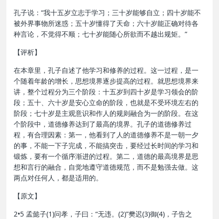
孔子说：“我十五岁立志于学习；三十岁能够自立；四十岁能不
被外界事物所迷惑；五十岁懂得了天命；六十岁能正确对待各
种言论，不觉得不顺；七十岁能随心所欲而不越出规矩。”
【评析】
在本章里，孔子自述了他学习和修养的过程。这一过程，是一
个随着年龄的增长，思想境界逐步提高的过程。就思想境界来
讲，整个过程分为三个阶段：十五岁到四十岁是学习领会的阶
段；五十、六十岁是安心立命的阶段，也就是不受环境左右的
阶段；七十岁是主观意识和作人的规则融合为一的阶段。在这
个阶段中，道德修养达到了最高的境界。孔子的道德修养过
程，有合理因素：第一，他看到了人的道德修养不是一朝一夕
的事，不能一下子完成，不能搞突击，要经过长时间的学习和
锻炼，要有一个循序渐进的过程。第二，道德的最高境界是思
想和言行的融合，自觉地遵守道德规范，而不是勉强去做。这
两点对任何人，都是适用的。
【原文】
2•5 孟懿子(1)问孝，子曰：“无违。(2)”樊迟(3)御(4)，子告之