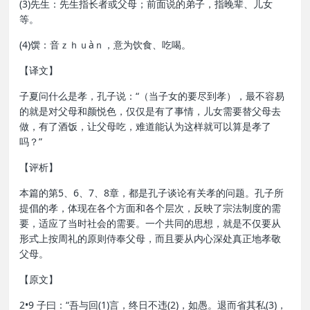
(3)先生：先生指长者或父母；前面说的弟子，指晚辈、儿女
等。
(4)馔：音ｚｈｕàｎ，意为饮食、吃喝。
【译文】
子夏问什么是孝，孔子说：“（当子女的要尽到孝），最不容易
的就是对父母和颜悦色，仅仅是有了事情，儿女需要替父母去
做，有了酒饭，让父母吃，难道能认为这样就可以算是孝了
吗？”
【评析】
本篇的第5、6、7、8章，都是孔子谈论有关孝的问题。孔子所
提倡的孝，体现在各个方面和各个层次，反映了宗法制度的需
要，适应了当时社会的需要。一个共同的思想，就是不仅要从
形式上按周礼的原则侍奉父母，而且要从内心深处真正地孝敬
父母。
【原文】
2•9 子曰：“吾与回(1)言，终日不违(2)，如愚。退而省其私(3)，