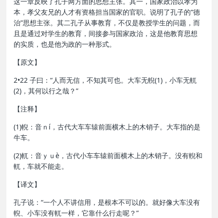
这一章反映了孔子两方面的思想主张。其一，国家政治以孝为
本，孝父友兄的人才有资格担当国家的官职。说明了孔子的“德
治”思想主张。其二孔子从事教育，不仅是教授学生的问题，而
且是通过对学生的教育，间接参与国家政治，这是他教育思想
的实质，也是他为政的一种形式。
【原文】
2•22 子曰：“人而无信，不知其可也。大车无輗(1)，小车无軏
(2)，其何以行之哉？”
【注释】
(1)輗：音ｎí，古代大车车辕前面横木上的木销子。大车指的是
牛车。
(2)軏：音ｙｕè，古代小车车辕前面横木上的木销子。没有輗和
軏，车就不能走。
【译文】
孔子说：“一个人不讲信用，是根本不可以的。就好像大车没有
輗、小车没有軏一样，它靠什么行走呢？”