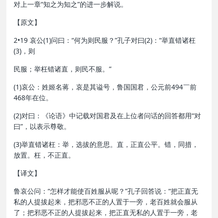
对上一章“知之为知之”的进一步解说。
【原文】
2•19 哀公(1)问曰：“何为则民服？”孔子对曰(2)：“举直错诸枉
(3)，则
民服；举枉错诸直，则民不服。”
(1)哀公：姓姬名蒋，哀是其谥号，鲁国国君，公元前494￣前
468年在位。
(2)对曰：《论语》中记载对国君及在上位者问话的回答都用“对
曰”，以表示尊敬。
(3)举直错诸枉：举，选拔的意思。直，正直公平。错，同措，
放置。枉，不正直。
【译文】
鲁哀公问：“怎样才能使百姓服从呢？”孔子回答说：“把正直无
私的人提拔起来，把邪恶不正的人置于一旁，老百姓就会服从
了；把邪恶不正的人提拔起来，把正直无私的人置于一旁，老