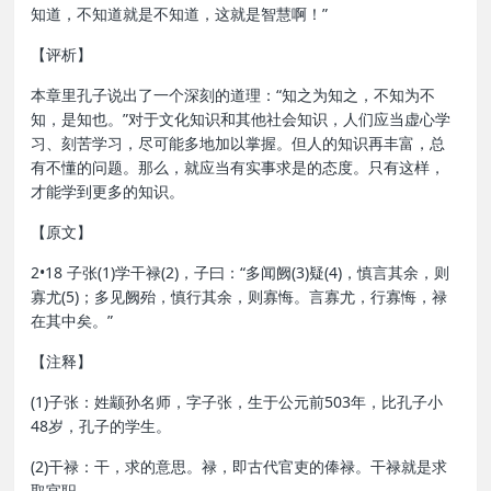
知道，不知道就是不知道，这就是智慧啊！”
【评析】
本章里孔子说出了一个深刻的道理：“知之为知之，不知为不
知，是知也。”对于文化知识和其他社会知识，人们应当虚心学
习、刻苦学习，尽可能多地加以掌握。但人的知识再丰富，总
有不懂的问题。那么，就应当有实事求是的态度。只有这样，
才能学到更多的知识。
【原文】
2•18 子张(1)学干禄(2)，子曰：“多闻阙(3)疑(4)，慎言其余，则
寡尤(5)；多见阙殆，慎行其余，则寡悔。言寡尤，行寡悔，禄
在其中矣。”
【注释】
(1)子张：姓颛孙名师，字子张，生于公元前503年，比孔子小
48岁，孔子的学生。
(2)干禄：干，求的意思。禄，即古代官吏的俸禄。干禄就是求
取官职。