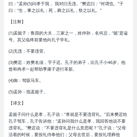
曰：“孟孙(5)问孝于我， 我对曰无违。”樊迟曰：“何谓也。”子
曰：“生，事之以礼；死，葬之以礼，祭之以礼。”
【注释】
(1)孟懿子：鲁国的大夫，三家之一，姓仲孙，名何忌，“懿”是谥
号。其父临终前要他向孔子学礼。
(2)无违：不要违背。
(3)樊迟：姓樊名须，字子迟。孔子的弟子，比孔子小46岁。他
曾和冉求一起帮助季康子进行革新。
(4)御：驾驭马车。
(5)孟孙：指孟懿子。
【译文】
孟懿子问什么是孝，孔子说：“孝就是不要违背礼。”后来樊迟给
孔子驾车，孔子告诉他：“孟孙问我什么是孝，我回答他说不要
违背礼。”樊迟说：“不要违背礼是什么意思呢？”孔子说：“父母
活着的时候，要按礼侍奉他们；父母去世后，要按礼埋葬他