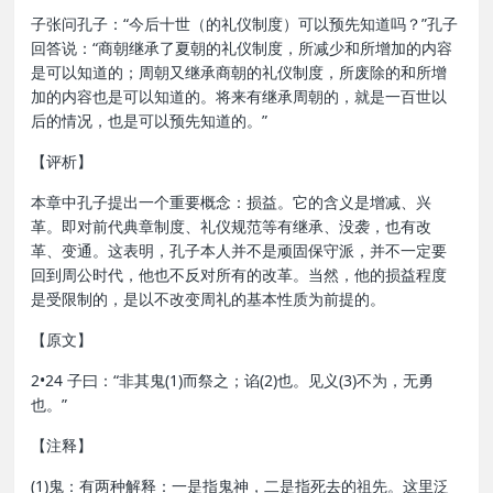
子张问孔子：“今后十世（的礼仪制度）可以预先知道吗？”孔子
回答说：“商朝继承了夏朝的礼仪制度，所减少和所增加的内容
是可以知道的；周朝又继承商朝的礼仪制度，所废除的和所增
加的内容也是可以知道的。将来有继承周朝的，就是一百世以
后的情况，也是可以预先知道的。”
【评析】
本章中孔子提出一个重要概念：损益。它的含义是增减、兴
革。即对前代典章制度、礼仪规范等有继承、没袭，也有改
革、变通。这表明，孔子本人并不是顽固保守派，并不一定要
回到周公时代，他也不反对所有的改革。当然，他的损益程度
是受限制的，是以不改变周礼的基本性质为前提的。
【原文】
2•24 子曰：“非其鬼(1)而祭之；谄(2)也。见义(3)不为，无勇
也。”
【注释】
(1)鬼：有两种解释：一是指鬼神，二是指死去的祖先。这里泛