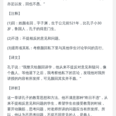
亦足以发，回也不愚。”
【注释】
(1)回：姓颜名回，字子渊，生于公元前521年，比孔子小30
岁，鲁国人，孔子的得意门生。
(2)不违：不提相反的意见和问题。
(3)退而省其私：考察颜回私下里与其他学生讨论学问的言行。
【译文】
孔子说：“我整天给颜回讲学，他从来不提反对意见和疑问，像
个蠢人。等他退下之后，我考察他私下的言论，发现他对我所
讲授的内容有所发挥，可见颜回其实并不蠢。”
【评析】
这一章讲孔子的教育思想和方法。他不满意那种“终日不违”，从
来不提相反意见和问题的学生，希望学生在接受教育的时候，
要开动脑筋，思考问题，对老师所讲的问题应当有所发挥。所
以，他认为不思考问题，不提不同意见的人，是蠢人。