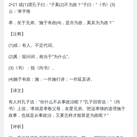
2•21 或(1)谓孔子曰：“子奚(2)不为政？”子曰：“《书》(3)
云：‘孝乎惟
孝，友于兄弟。’施于有政(4)，是亦为政，奚其为为政？”
【注释】
(1)或：有人。不定代词。
(2)奚：疑问词，相当于“为什么”。
(3)《书》：指《尚书》。
(4)施于有政：施：一作施行讲；一作延及讲。
【译文】
有人对孔子说：“你什么不从事政治呢？”孔子回答说：“《尚
书》上说，‘孝就是孝敬父母，友爱兄弟。’把这孝悌的道理施于
政事，也就是从事政治，又要怎样才能算是为政呢？”
【评析】