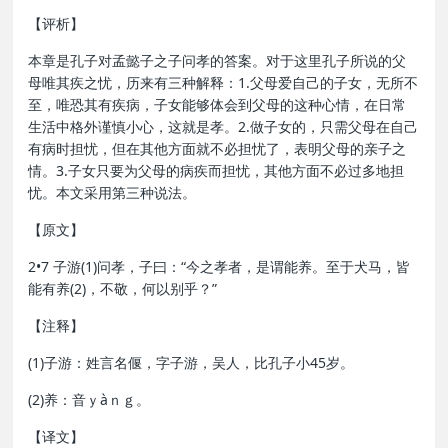
【评析】
本章是孔子对孟懿子之子问孝的答案。对于这里孔子所说的父
母唯其疾之忧，历来有三种解释：1.父母爱自己的子女，无所不
至，唯恐其有疾病，子女能够体会到父母的这种心情，在日常
生活中格外谨慎小心，这就是孝。2.做子女的，只需父母在自己
有病时担忧，但在其他方面就不必担忧了，表明父母的亲子之
情。3.子女只要为父母的病疾而担忧，其他方面不必过多地担
忧。本文采用第三种说法。
【原文】
2•7 子游(1)问孝，子曰：“今之孝者，是谓能养。至于犬马，皆
能有养(2)，不敬，何以别乎？”
【注释】
(1)子游：姓言名偃，字子游，吴人，比孔子小45岁。
(2)养：音ｙàｎｇ。
【译文】