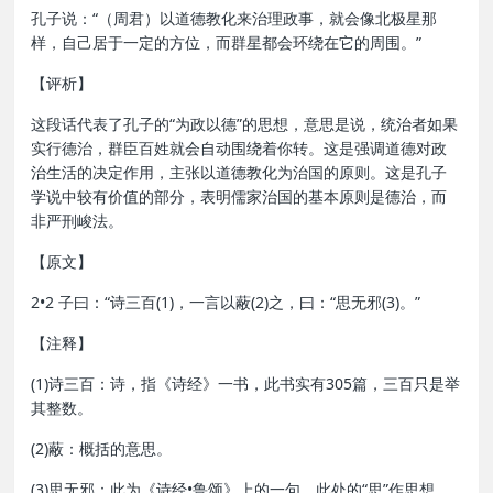
孔子说：“（周君）以道德教化来治理政事，就会像北极星那
样，自己居于一定的方位，而群星都会环绕在它的周围。”
【评析】
这段话代表了孔子的“为政以德”的思想，意思是说，统治者如果
实行德治，群臣百姓就会自动围绕着你转。这是强调道德对政
治生活的决定作用，主张以道德教化为治国的原则。这是孔子
学说中较有价值的部分，表明儒家治国的基本原则是德治，而
非严刑峻法。
【原文】
2•2 子曰：“诗三百(1)，一言以蔽(2)之，曰：“思无邪(3)。”
【注释】
(1)诗三百：诗，指《诗经》一书，此书实有305篇，三百只是举
其整数。
(2)蔽：概括的意思。
(3)思无邪：此为《诗经•鲁颂》上的一句，此处的“思”作思想