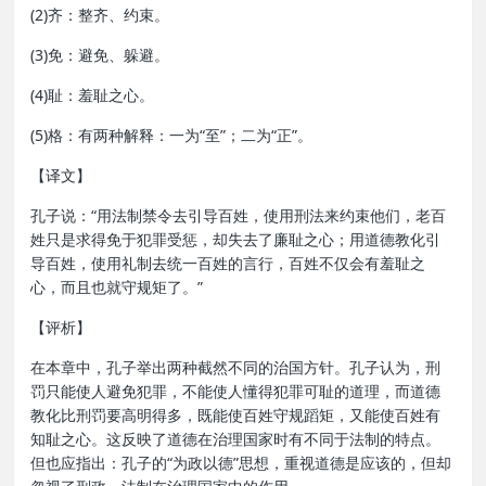
(2)齐：整齐、约束。
(3)免：避免、躲避。
(4)耻：羞耻之心。
(5)格：有两种解释：一为“至”；二为“正”。
【译文】
孔子说：“用法制禁令去引导百姓，使用刑法来约束他们，老百
姓只是求得免于犯罪受惩，却失去了廉耻之心；用道德教化引
导百姓，使用礼制去统一百姓的言行，百姓不仅会有羞耻之
心，而且也就守规矩了。”
【评析】
在本章中，孔子举出两种截然不同的治国方针。孔子认为，刑
罚只能使人避免犯罪，不能使人懂得犯罪可耻的道理，而道德
教化比刑罚要高明得多，既能使百姓守规蹈矩，又能使百姓有
知耻之心。这反映了道德在治理国家时有不同于法制的特点。
但也应指出：孔子的“为政以德”思想，重视道德是应该的，但却