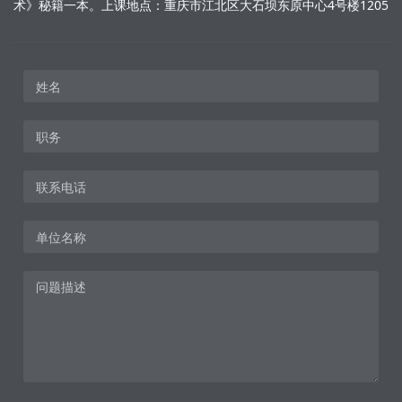
术》秘籍一本。上课地点：重庆市江北区大石坝东原中心4号楼1205