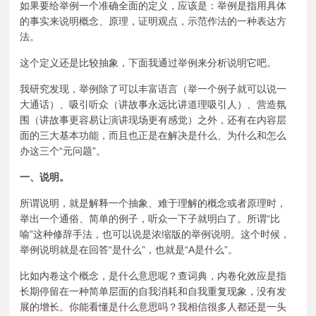
如果要给举例一个准确全面的定义，应该是：举例是指用具体
的事实来说明概念、原理，证明观点，示范作法的一种表达方
法。
这个定义还是比较抽象，下面我通过举例来分析说明它吧。
我研究发现，举例除了可以丰富语言（举一个例子就可以说一
大通话）、吸引听众（讲故事永远比讲道理吸引人）、营造氛
围（讲故事更容易让演讲现场更有感觉）之外，还有在内容层
面的三大基本功能，而且也正是在解决是什么、为什么和怎么
办这三个“元问题”。
一、说明。
所谓说明，就是解释一个抽象、难于理解的概念或者原理时，
举出一个通俗、简单的例子，听众一下子就明白了。所谓“比
喻”这种修辞手法，也可以说是浓缩版的举例说明。这个时候，
举例说明就是在回答“是什么”，也就是“A是什么”。
比如内卷这个概念，是什么意思呢？查词典，内卷化效应是指
长期停留在一种简单层面的自我消耗和自我重复现象，没有发
展的增长。你能看懂是什么意思吗？我相信很多人都还是一头