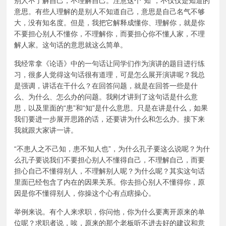
别人不了解自己，不理解自己。注意这个“知”，不仅仅是知道的
意思。有些人理解的是别人不知道自己，意思是自己名气不够
大，没有知名度。但是，我把它解释成懂你、理解你，就是你
不要担心别人不懂你，不理解你，而要担心你不懂人家，不理
解人家。这句话的意思就这么简单。
我经常拿《论语》中的一句话让同学们作为演讲的题目进行练
习，很多人觉得这句话很有道理，可是怎么展开演讲呢？我总
是强调，讲话在干什么？在回答问题，就是在回答一些是什
么、为什么、怎么办的问题。我刚才讲到了这句话是什么意
思，以及里面的“患”和“知”是什么意思。只是在讲是什么，如果
我们要进一步展开思路的话，还要讲为什么和怎么办。接下来
我就跟大家讲一讲。
“不患人之不己知，患不知人也”，为什么孔子要这么说呢？为什
么孔子要说我们不要担心别人不懂得自己，不理解自己，而要
担心自己不懂得别人，不理解别人呢？为什么呢？其实这句话
里面已经包含了内在的因果关系。你去担心别人不懂得你，原
因是你不懂得别人，你操这个心有点瞎操心。
举例来说。有个人来求职，你问他，你为什么要离开原来的单
位呢？求职者说，唉，原来的那个老板听不进去好的建议和意