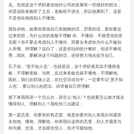
见。也就是这个求职者说他对公司的发展有一些很好的想法，
但是说给老板听了之后，老板听不进去，所以他离职了。这是
不是他在抱怨别人不懂他。
我告诉他，如果你觉得自己有能耐的话，厉害的话，那你要反
过来想想，为什么你的老板不理解 你、不懂你、不接受你的意
见呢？你不要去考虑别人不懂你，而要去考虑你为什么不被别
人所懂、所理解？说白了，还是你玩的统计够好，你还不够优
秀，因此，要解决这个问题的话，还得努力地去提升自己。
孔子说，“患不知人也”，也就是说，这个求职者其实不懂得老
板，不理解老板，当然，反过来老板也就不懂他，不理解他。
因此，我们在职场上边，在社交活动当中，一定要牢记“患不知
人也”，要让别人的想法、诉求被自己所理解。
接下来我再讲一个怎么办，讲怎么“知人”？也就要怎么做才能去
懂得别人、理解别人？我给你三点建议：
第一是态度。你要有好有态度。就是你要对别人表现出你愿意
去知他、懂他、理解他，你表现出这样的态度，别人才愿意与
你沟通、交流，才会跟你交心，你才可能知他。