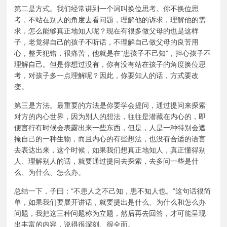
第二是方式。我们经常讲到一个词叫换位思考。你不换位思
考，不站在别人的角度去看问题，理解他的诉求，理解他的需
求，怎么能够真正地知人呢？现在有很多做父母的也是这样
子，老觉得自己的孩子不听话，不理解自己做父母的良苦用
心，整天犯错，很痛苦，他就是在“患孩子不己知”，担心孩子不
理解自己。但是你想过没有，你有没有站在孩子的角度换位思
考，对孩子多一点理解呢？因此，你要知人的话，方式要改
变。
第三是方法。最重要的方法是你要学会提问，通过提问来探索
对方的内心世界，因为别人的想法，往往是潜藏在内心的，即
便言行有时候会表露出来一些东西，但是，人是一种特别会遮
掩自己的一种生物，而且内心的有些想法，也没有合适的语言
去表达出来，这个时候，如果我们想真正地知人，真正懂得别
人、理解别人的话，就要通过提问去探索，去多问一些是什
么、为什么、怎么办。
总结一下，子曰：“不患人之不己知，患不知人也。”这句话很简
单，如果我们要展开讲话，就要提出是什么、为什么和怎么办
问题，我把这三种问题称为立题，然后再去回答，才可能呈现
出丰富的内容，说得很深刻、很全面。