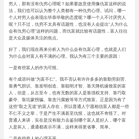
穷人，那有没有仇穷心理呢？如果要故意使用像仇富这样的说
法，我们也可以认为整个人类都有一种仇穷心理。试问，哪一
个人对穷人会表现出毕恭毕敬的态度呢？哪一个人不讨厌穷人
呢？只不过，仇穷不太具有话题性，也没有人会提出“人为什么
会有仇穷心理”这样的问题，而仇富就比较有话题性，富人往往
是大众及媒体关注的焦点。
好了，我们现在再来分析人为什么会有仇富心理，也就是人们
为什么会对富人有不满的心理。我认为有三个主要的原因：
一是有些富人的作为可恨。
有个成语叫做“为富不仁”。我不否认有许许多多的靠勤劳刻苦、
靠勇气胆识、靠发明创造、靠聪明才智、靠天降机缘致富的富
人，但是，从古至今，也有无数的富人是靠强权支持、靠巧取
豪夺、靠坑蒙拐骗、靠贪污腐败等等方式致富。正是因为有了
这些“取之无道”的富人存在，所以普通人宁愿相信富人都是一些
不仁不义之辈，于是产生不满甚至仇恨，这也就不奇怪了。对
普通人来讲，实在是没有能力去鉴别哪个富人是好人，哪个富
人是坏人，通通都表示不满，这样来得更省事、简单。
二是有些穷人的心理不平。