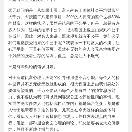
毫无疑问的是，从结果上看，富人占有了整体社会平均财富的
大部分。即按照二八定律来讲，20%的人拥有的整个世界80%
的财富。这样的状况，虽然是结果的不公平，但是，总是有许
多人认为，这样的结果不公平，很大程度上也是由规则不公平
造成的。因此，对穷人来讲，既然规则就有不公平，凭什么要
我们坦然接受结果的不公平呢？我表示一下对富人的不满，让
心理平衡一下又有何不可。虽然有无数的穷人会无奈地接受这
个残酷的强者生存的法则，但是，总是让人不服气！
三是有些舆论的错误引导。
对于所谓仇富心理，舆论的引导作用也不容小觑。每个人的精
神世界并不是无缘无故就形成的，很大程度上是由我们身处的
媒体所塑造的。千万不要认为每个人都有自己的独立思考能
力，也不要认为我们可以做到客观公正地评价世间的事情。现
实世界绝大多数人（包括我自己在内）都是乌合之众，都是被
人悄悄地牵着鼻子走的群氓。尤其是在今天这样的自媒体时
代，看似人人都有了选择信息与观点，并且发表观点的自主
权，但是，那种迎合负面心理的舆论，却总是容易被大众所接
纳，并且不断地传播与强化。