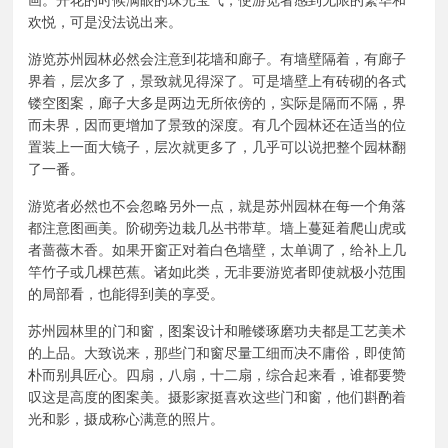
画。开花的时候满眼的珠光宝气，使游览者感到无限的繁华和
欢悦，可是没法说出来。
游览苏州园林必然会注意到花墙和廊子。有墙壁隔着，有廊子
界着，层次多了，景致就见得深了。可是墙壁上有砖砌的各式
镂空图案，廊子大多是两边无所依傍的，实际是隔而不隔，界
而未界，因而更增加了景致的深度。有几个园林还在适当的位
置装上一面大镜子，层次就更多了，几乎可以说把整个园林翻
了一番。
游览者必然也不会忽略另外一点，就是苏州园林在每一个角落
都注意图画美。阶砌旁边栽几丛书带草。墙上蔓延着爬山虎或
者蔷薇木香。如果开窗正对着白色墙壁，太单调了，给补上几
竿竹子或几棵芭蕉。诸如此类，无非要游览者即使就极小范围
的局部看，也能得到美的享受。
苏州园林里的门和窗，图案设计和雕镂琢磨功夫都是工艺美术
的上品。大致说来，那些门和窗尽量工细而决不庸俗，即使简
朴而别具匠心。四扇，八扇，十二扇，综合起来看，谁都要赞
叹这是高度的图案美。摄影家挺喜欢这些门和窗，他们斟酌着
光和影，摄成称心满意的照片。