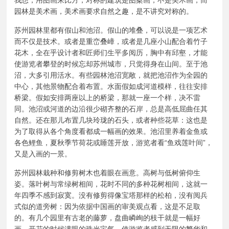
我想，用图画来比方，对称的建筑是图案画，不是美术画，而
园林是美术画，美术画要求自然之趣，是不讲究对称的。
苏州园林里都有假山和池沼。假山的堆叠，可以说是一项艺术
而不仅是技术。或者是重峦叠嶂，或者是几座小山配合着竹子
花木，全在乎设计者和匠师们生平多阅历，胸中有邱壑，才能
使游览者攀登的时候忘却苏州城市，只觉得身在山间。至于池
沼，大多引用活水。有些园林池沼宽敞，就把池沼作为全园的
中心，其他景物配合着布置。水面假如成河道模样，往往安排
桥梁。假如安排两座以上的桥梁，那就一座一个样，决不雷
同。池沼或河道的边沿很少砌齐整的石岸，总是高低屈曲任其
自然。还在那儿布置几块玲珑的石头，或者种些花草：这也是
为了取得从各个角度看都成一幅画的效果。池沼里养着金鱼或
各色鲤鱼，夏秋季节荷花或睡莲开放，游览者看“鱼戏莲叶间”，
又是入画的一景。
苏州园林栽种和修剪树木也着眼在画意。高树与低树俯仰生
姿。落叶树与常绿树相间，花时不同的多种花树相间，这就一
年四季不感到寂寞。没有修剪得像宝塔那样的松柏，没有阅兵
式似的道旁树：因为依据中国画的审美观点看，这是不足取
的。有几个园里有古老的藤萝，盘曲嶙峋的枝干就是一幅好