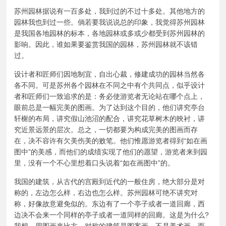
苏州园林据说有一百多处，我到过的不过十多处。其他地方的
园林我也到过一些。倘若要我说说总的印象，我觉得苏州园林
是我国各地园林的标本，各地园林或多或少都受到苏州园林的
影响。因此，谁如果要鉴赏我国的园林，苏州园林就不该错
过。
设计者和匠师们因地制宜，自出心裁，修建成功的园林当然各
各不同。可是苏州各个园林在不同之中有个共同点，似乎设计
者和匠师们一致追求的是：务必使游览者无论站在哪个点上，
眼前总是一幅完美的图画。为了达到这个目的，他们讲究亭台
轩榭的布局，讲究假山池沼的配合，讲究花草树木的映衬，讲
究近景远景的层次。总之，一切都要为构成完美的图画而存
在，决不容许有欠美伤美的败笔。他们惟愿游览者得到“如在画
图中”的美感，而他们的成绩实现了他们的愿望，游览者来到园
里，没有一个不心里想着口头说着“如在画图中”的。
我国的建筑，从古代的宫殿到近代的一般住房，绝大部分是对
称的，左边怎么样，右边也怎么样。苏州园林可绝不讲究对
称，好像故意避免似的。东边有了一个亭子或者一道回廊，西
边决不会来一个同样的亭子或者一道同样的回廊。这是为什么?