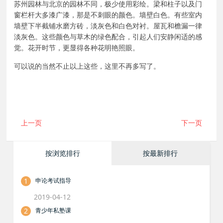
苏州园林与北京的园林不同，极少使用彩绘。梁和柱子以及门
窗栏杆大多漆广漆，那是不刺眼的颜色。墙壁白色。有些室内
墙壁下半截铺水磨方砖，淡灰色和白色对衬。屋瓦和檐漏一律
淡灰色。这些颜色与草木的绿色配合，引起人们安静闲适的感
觉。花开时节，更显得各种花明艳照眼。
可以说的当然不止以上这些，这里不再多写了。
上一页
下一页
按浏览排行
按最新排行
1
申论考试指导
2019-04-12
2
青少年私塾课