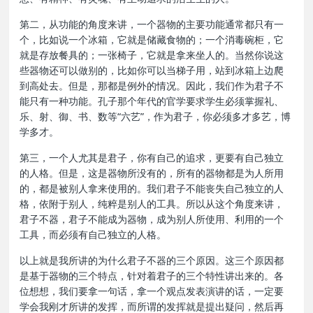
第二，从功能的角度来讲，一个器物的主要功能通常都只有一
个，比如说一个冰箱，它就是储藏食物的；一个消毒碗柜，它
就是存放餐具的；一张椅子，它就是拿来坐人的。当然你说这
些器物还可以做别的，比如你可以当梯子用，站到冰箱上边爬
到高处去。但是，那都是例外的情况。因此，我们作为君子不
能只有一种功能。孔子那个年代的官学要求学生必须掌握礼、
乐、射、御、书、数等“六艺”，作为君子，你必须多才多艺，博
学多才。
第三，一个人尤其是君子，你有自己的追求，更要有自己独立
的人格。但是，这是器物所没有的，所有的器物都是为人所用
的，都是被别人拿来使用的。我们君子不能丧失自己独立的人
格，依附于别人，纯粹是别人的工具。所以从这个角度来讲，
君子不器，君子不能成为器物，成为别人所使用、利用的一个
工具，而必须有自己独立的人格。
以上就是我所讲的为什么君子不器的三个原因。这三个原因都
是基于器物的三个特点，针对着君子的三个特性讲出来的。各
位想想，我们要拿一句话，拿一个观点发表演讲的话，一定要
学会我刚才所讲的发挥，而所谓的发挥就是提出疑问，然后再