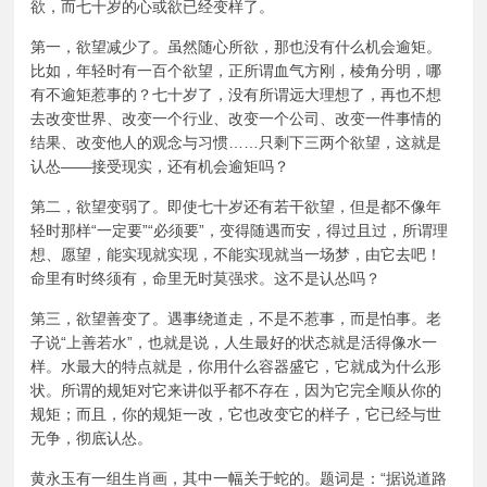
欲，而七十岁的心或欲已经变样了。
第一，欲望减少了。虽然随心所欲，那也没有什么机会逾矩。
比如，年轻时有一百个欲望，正所谓血气方刚，棱角分明，哪
有不逾矩惹事的？七十岁了，没有所谓远大理想了，再也不想
去改变世界、改变一个行业、改变一个公司、改变一件事情的
结果、改变他人的观念与习惯……只剩下三两个欲望，这就是
认怂——接受现实，还有机会逾矩吗？
第二，欲望变弱了。即使七十岁还有若干欲望，但是都不像年
轻时那样“一定要”“必须要”，变得随遇而安，得过且过，所谓理
想、愿望，能实现就实现，不能实现就当一场梦，由它去吧！
命里有时终须有，命里无时莫强求。这不是认怂吗？
第三，欲望善变了。遇事绕道走，不是不惹事，而是怕事。老
子说“上善若水”，也就是说，人生最好的状态就是活得像水一
样。水最大的特点就是，你用什么容器盛它，它就成为什么形
状。所谓的规矩对它来讲似乎都不存在，因为它完全顺从你的
规矩；而且，你的规矩一改，它也改变它的样子，它已经与世
无争，彻底认怂。
黄永玉有一组生肖画，其中一幅关于蛇的。题词是：“据说道路