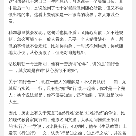
这句话是孔子对自己一生的总结，可以说是一个极简自传。其
中最后一句，是说他到了七十岁就能做到随心所欲，但又不会
做出格的事。这看上去确实是一种很高的境界，常人难以企
及。
稍加思量就会发现，这句话也挺矛盾：又随心所欲，又不违规
矩，怎么可能？在一般人看来，只要一个人稍微随心一点，所
做的事情就不合规矩，比如你内急，一时找不到厕所，你就随
地大小便，从心所欲了，但绝对逾越规矩。
话说明朝一哥王阳明，他有一套所谓“心学”，讲的是“知行合
一”，其实就是在讲“从心所欲不逾矩”。
关于“知行合一”，现在一般人的理解是：不仅要认识——知，尤
其应当实践——行，只有把“知”和“行”统一起来，你才是一个完
人；换个说法就是，你不仅要知道，还有做到，否则就是吹牛
大王。
因此，历史上有关于究竟“知易行难”还是“知难行易”的争论。比
如现代教育家陶行知，他原名陶文浚，大学期间推崇王阳明
的“知行合一”学说，改名陶知行。43岁时，他在《生活教育》上
发表《行知行》一文，认为“行是知之始，知是行之成”，并改名