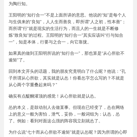
为陶行知。
王阳明的“知行合一”不是上面所讲的意思。他说的“知”是每个人
与生俱来的“良知”，人人生而善良，即所谓“人之初，性本善”；
而所谓“行”就是现实的生活行为，而且人的一生就是不断修
炼“致良知”的过程。王阳明的“知行合一”其实应该叫“行与知合
一”，知是本体，行要与之合一，向它靠拢。
如果真的做到王阳明所说的“知行合一”，那也算是“从心所欲不
逾矩”了。
回到本文开头的话题，我的朋友究竟明白了什么呢？他说：“孔
子所谓从心所欲，其实就是认怂！你看怂字怎么写的？不就是
从心两个字重叠起来吗？”
确实有点醍醐灌顶的感觉！从心所欲就是认怂。
怂的本义，是鼓动别人去做某事。但现在已经变了，怂在网络
上的意义一般为害怕，泄气，妥协，一般词组为：认怂，怂
了。例如：看到对面这么强的阵容我立刻就怂了。
为什么说“七十而从心所欲不逾矩”就是认怂呢？因为所谓的心即