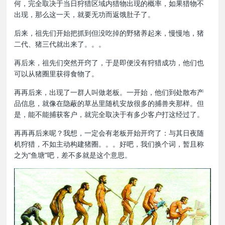
何，完全取决于当日狩猎区域内猎物出现的概率，如果猎物不
出现，那么这一天，就要无功而返饿肚子了。
后来，祖先们开始把抓到但没吃掉的野猪养起来，慢慢地，猪
二代、猪三代就出来了。。。
再后来，祖先们突然开窍了，于是即便没有狩猎成功，他们也
可以从猪圈里获得食物了。
再再后来，出现了一群人叫做老板。一开始，他们到处散布产
品信息，就像在隐蔽的草丛里随机安放很多的捕兽夹那样。但
是，能不能捕获客户，就完全取决于有多少客户打这经过了。
再再再后来呢？我想，一定会有老板开始开窍了：与其日夜随
机狩猎，不如主动构建猪圈。。。好吧，我们换个词，暂且称
之为“鱼塘”吧，差不多就是这个意思。