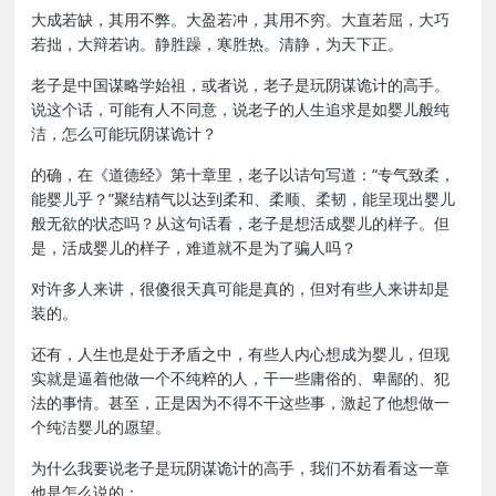
大成若缺，其用不弊。大盈若冲，其用不穷。大直若屈，大巧
若拙，大辩若讷。静胜躁，寒胜热。清静，为天下正。
老子是中国谋略学始祖，或者说，老子是玩阴谋诡计的高手。
说这个话，可能有人不同意，说老子的人生追求是如婴儿般纯
洁，怎么可能玩阴谋诡计？
的确，在《道德经》第十章里，老子以诘句写道：“专气致柔，
能婴儿乎？”聚结精气以达到柔和、柔顺、柔韧，能呈现出婴儿
般无欲的状态吗？从这句话看，老子是想活成婴儿的样子。但
是，活成婴儿的样子，难道就不是为了骗人吗？
对许多人来讲，很傻很天真可能是真的，但对有些人来讲却是
装的。
还有，人生也是处于矛盾之中，有些人内心想成为婴儿，但现
实就是逼着他做一个不纯粹的人，干一些庸俗的、卑鄙的、犯
法的事情。甚至，正是因为不得不干这些事，激起了他想做一
个纯洁婴儿的愿望。
为什么我要说老子是玩阴谋诡计的高手，我们不妨看看这一章
他是怎么说的：