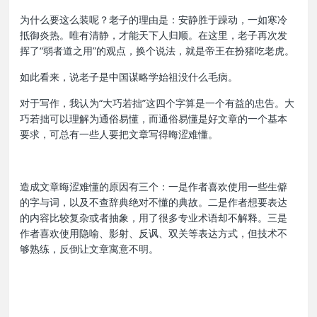
为什么要这么装呢？老子的理由是：安静胜于躁动，一如寒冷
抵御炎热。唯有清静，才能天下人归顺。在这里，老子再次发
挥了“弱者道之用”的观点，换个说法，就是帝王在扮猪吃老虎。
如此看来，说老子是中国谋略学始祖没什么毛病。
对于写作，我认为“大巧若拙”这四个字算是一个有益的忠告。大
巧若拙可以理解为通俗易懂，而通俗易懂是好文章的一个基本
要求，可总有一些人要把文章写得晦涩难懂。
造成文章晦涩难懂的原因有三个：一是作者喜欢使用一些生僻
的字与词，以及不查辞典绝对不懂的典故。二是作者想要表达
的内容比较复杂或者抽象，用了很多专业术语却不解释。三是
作者喜欢使用隐喻、影射、反讽、双关等表达方式，但技术不
够熟练，反倒让文章寓意不明。