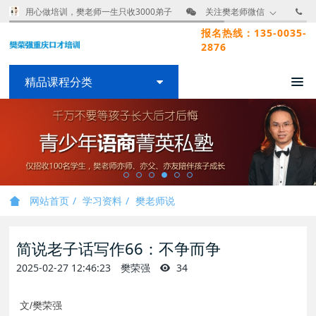
用心做培训，樊老师一生只收3000弟子
关注樊老师微信
报名热线：135-0035-
2876
精品课程分类
网站首页
学习资料
樊老师说
简说老子话写作66：不争而争
2025-02-27 12:46:23
樊荣强
34
文/樊荣强