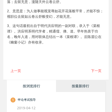
落；去留无意，漫随天外云卷云舒。
2、意思是：为人做事能视宠辱如花开花落般平常，才能不惊；
视职位去留如云卷云舒般变幻，才能无意。
3、这句话最初出自于明代洪应明的一副对联，录入于《菜根
谭》。洪应明系明代学者，精通儒、佛、道。早年热衷于功
名，晚年入道，用对联体总结出一本《菜根谭》。后陈眉公在
《幽窗小记》亦有收录。
上一页
下一页
按浏览排行
按最新排行
1
申论考试指导
2019-04-12