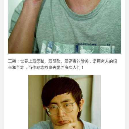
王朔：世界上最无耻、最阴险、最歹毒的赞美，是用穷人的艰
辛和苦难，当作励志故事去愚弄底层人们！