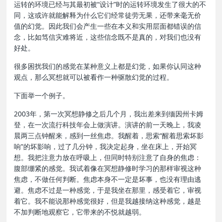
运转的环境已经与其最初被“设计”时的运转环境发生了很大的不
同，这或许就能解释为什么它们经常徒劳无果，还带来毫无价
值的幻觉。因此我们会产生一些在本义和实用层面都错误的信
念，比如笃信灾难将近，这些信念既不是真的，对我们也没有
好处。
很多困扰我们的感觉在某种意义上都是幻觉，如果你认同这种
观点，那么冥想就可以被看作一种驱散幻觉的过程。
下面举一个例子。
2003年，第一次冥想静修之后几个月，我出差来到缅因州卡姆
登，在一次流行科技年会上做演讲。演讲的前一天晚上，我凌
晨两三点钟醒来，感到一丝焦虑。我醒着，思索“醒着思索坏影
响”的坏影响，过了几分钟，我决定起身，坐在床上，开始冥
想。我把注意力放在呼吸上，但同时特别注意了自身的焦虑：
腹部绷紧的感觉。我试着像在冥想静修时学习的那样审视这种
焦虑，不做任何判断。焦虑本身不一定是坏事，也没有理由逃
避。焦虑不过是一种感觉，于是我坐在那里，感受着它，审视
着它。我不能说那种感觉很好，但是我越接纳这种感觉，越是
不加判断地观察它，它带来的不悦就越弱。