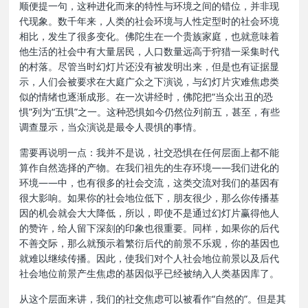
顺便提一句，这种进化而来的特性与环境之间的错位，并非现
代现象。数千年来，人类的社会环境与人性定型时的社会环境
相比，发生了很多变化。佛陀生在一个贵族家庭，也就意味着
他生活的社会中有大量居民，人口数量远高于狩猎一采集时代
的村落。尽管当时幻灯片还没有被发明出来，但是也有证据显
示，人们会被要求在大庭广众之下演说，与幻灯片灾难焦虑类
似的情绪也逐渐成形。在一次讲经时，佛陀把“当众出丑的恐
惧”列为“五惧”之一。这种恐惧如今仍然位列前五，甚至，有些
调查显示，当众演说是最令人畏惧的事情。
需要再说明一点：我并不是说，社交恐惧在任何层面上都不能
算作自然选择的产物。在我们祖先的生存环境——我们进化的
环境——中，也有很多的社会交流，这类交流对我们的基因有
很大影响。如果你的社会地位低下，朋友很少，那么你传播基
因的机会就会大大降低，所以，即使不是通过幻灯片赢得他人
的赞许，给人留下深刻的印象也很重要。同样，如果你的后代
不善交际，那么就预示着繁衍后代的前景不乐观，你的基因也
就难以继续传播。因此，使我们对个人社会地位前景以及后代
社会地位前景产生焦虑的基因似乎已经被纳入人类基因库了。
从这个层面来讲，我们的社交焦虑可以被看作“自然的”。但是其