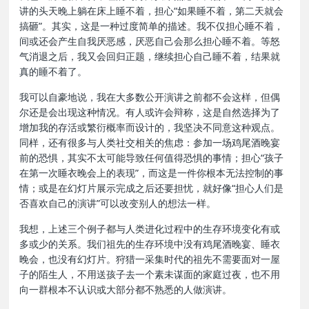
讲的头天晚上躺在床上睡不着，担心“如果睡不着，第二天就会
搞砸”。其实，这是一种过度简单的描述。我不仅担心睡不着，
间或还会产生自我厌恶感，厌恶自己会那么担心睡不着。等怒
气消退之后，我又会回归正题，继续担心自己睡不着，结果就
真的睡不着了。
我可以自豪地说，我在大多数公开演讲之前都不会这样，但偶
尔还是会出现这种情况。有人或许会辩称，这是自然选择为了
增加我的存活或繁衍概率而设计的，我坚决不同意这种观点。
同样，还有很多与人类社交相关的焦虑：参加一场鸡尾酒晚宴
前的恐惧，其实不太可能导致任何值得恐惧的事情；担心“孩子
在第一次睡衣晚会上的表现”，而这是一件你根本无法控制的事
情；或是在幻灯片展示完成之后还要担忧，就好像“担心人们是
否喜欢自己的演讲”可以改变别人的想法一样。
我想，上述三个例子都与人类进化过程中的生存环境变化有或
多或少的关系。我们祖先的生存环境中没有鸡尾酒晚宴、睡衣
晚会，也没有幻灯片。狩猎一采集时代的祖先不需要面对一屋
子的陌生人，不用送孩子去一个素未谋面的家庭过夜，也不用
向一群根本不认识或大部分都不熟悉的人做演讲。