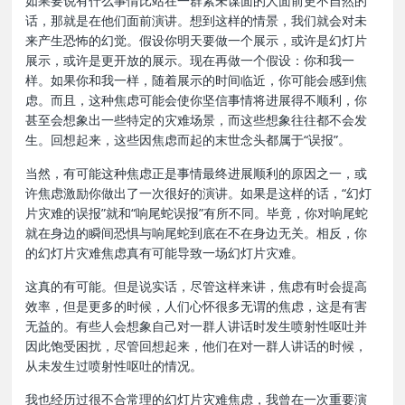
如果要说有什么事情比站在一群素未谋面的人面前更不自然的
话，那就是在他们面前演讲。想到这样的情景，我们就会对未
来产生恐怖的幻觉。假设你明天要做一个展示，或许是幻灯片
展示，或许是更开放的展示。现在再做一个假设：你和我一
样。如果你和我一样，随着展示的时间临近，你可能会感到焦
虑。而且，这种焦虑可能会使你坚信事情将进展得不顺利，你
甚至会想象出一些特定的灾难场景，而这些想象往往都不会发
生。回想起来，这些因焦虑而起的末世念头都属于“误报”。
当然，有可能这种焦虑正是事情最终进展顺利的原因之一，或
许焦虑激励你做出了一次很好的演讲。如果是这样的话，“幻灯
片灾难的误报”就和“响尾蛇误报”有所不同。毕竟，你对响尾蛇
就在身边的瞬间恐惧与响尾蛇到底在不在身边无关。相反，你
的幻灯片灾难焦虑真有可能导致一场幻灯片灾难。
这真的有可能。但是说实话，尽管这样来讲，焦虑有时会提高
效率，但是更多的时候，人们心怀很多无谓的焦虑，这是有害
无益的。有些人会想象自己对一群人讲话时发生喷射性呕吐并
因此饱受困扰，尽管回想起来，他们在对一群人讲话的时候，
从未发生过喷射性呕吐的情况。
我也经历过很不合常理的幻灯片灾难焦虑，我曾在一次重要演