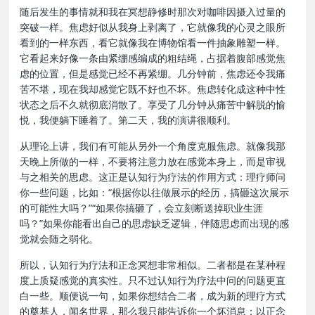
随后发生的事情就和我在冥想静修时那次对咖啡因摄入过量的
突破一样。焦虑好似从我身上剥离了，它就像我的心灵之眼所
看到的一样东西，看它就像我在博物馆看一件抽象雕塑一样。
它看起来好像一条由紧绷感编成的粗结绳，占据着腹部感觉焦
虑的位置，但是感觉已经不再紧绷。几分钟前，焦虑还令我痛
苦不堪，现在我却感觉它既不好也不坏。焦虑转化成这种中性
状态之后不久就彻底消散了。享受了几分钟从痛苦中解脱的愉
悦，我便躺下睡着了。第二天，我的演讲很顺利。
从理论上讲，我们有可能从另外一个角度克服焦虑。就像我那
天晚上所做的一样，不要将注意力放在感觉本身上，而是审视
与之相关的思虑。这正是认知行为疗法的作用方式：理疗师问
你一些问题，比如：“根据你以往做展示的经历，搞砸这次展示
的可能性大吗？”“如果你搞砸了，会立刻断送掉职业生涯
吗？”如果你能看出自己的思虑缺乏逻辑，伴随思虑而出现的感
觉就会随之弱化。
所以，认知行为疗法和正念冥想非常相似。二者都是在某种程
度上质疑感觉的真实性。只不过认知行为疗法中问的问题更直
白一些。顺便说一句，如果你想结合二者，成为新的理疗方式
的奠基人，闻名世界，那么我只能告诉你一个坏消息：以正念