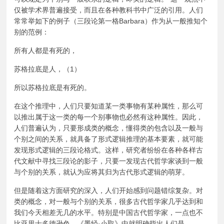
仅被学术界普遍接受，而且在各种教科书中广泛的引用。人们
常常举如下的例子（三段论第一格Barbara）作为从一般推知个
别的范例：
所有人都是有死的，
苏格拉底是人，（1）
所以苏格拉底是有死的。
在这个推理中，人们只要知道某一类事物有某种属性，那么可
以推出属于这一类的每一个别事物也必然有这种属性。因此，
人们普遍认为，只要形成类的概念，懂得类的包含以及一般与
个别之间的关系，就具备了形式逻辑推理的基本要素，就可能
发现形式逻辑的三段论格式。这样，研究者纷纷在各种各样古
代文献中寻找三段论的影子，只要一发现古代哲学家谈到一般
与个别的关系，就认为应将其归为古代形式逻辑的萌芽。
但是随着这方面研究的深入，人们开始感到问题错综复杂。对
类的概念，对一般与个别的关系，很多古代哲学家几乎达到和
我们今天相差无几的水平。特别是中国古代哲学家，一点也不
比亚里士多德逊色。《墨经·小取》中就明确指出人们是