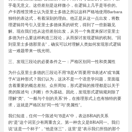
乎毫无意义。这些差别是这样微小，在逻辑上几乎是等价的。
卢卡西维茨博士认为亚里士多德之所以这样严格地使用Barbara
独特的表达式，有着深刻的理由。他正是从这一点出发，将数
理逻辑符号引入亚里士多德体系的研究，得到了一些新颖见
解。现在我们也从这些差别出发，从另一个角度来探讨亚里士
多德为什么要这样构造三段论，从而探讨发现逻辑的机制。“回
到亚里士多德那里去”，确实可以对理解人类如何发现形式逻辑
这一难题带来一线光明。
三、发现三段论的必要条件之一：严格区别同一性和类属性
为什么亚里士多德的三段论不用“B是A”而要用“B表述A”或“B属
于A”这种形式？我们认为，这决不是一个语意学问题，里面蕴
含着重要的概念差别。众所周知，形式逻辑的推理都是以关于
类的陈述句（判断）作为基础。因此，发现形式逻辑规则除了
理解“类”、“一般与个别的关系”外，在推理形式上也有独特的要
求，这就是严格区别“同一性”与“类属性”。
我们知道，任何一个陈述句“B是A”中，表达B和A的关系
的“是”这个词至少有两重含义。第一种含义是B和A同一。我们
说“这是一个杯子”，“他是张三”，这里“是”表示我们所指的那个