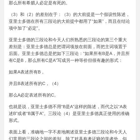
那么所有希腊人必定是有死的。
（3）和（2）的差别在于：（3）的大前提是一个假设性陈述，
亚里士多德在所有三段论的大前提中都用了“如果”，而且在结论
项中加了“必定”。
亚里士多德的三段论和今天人们所熟悉的三段论的第三个重大
差别是：亚里士多德总是把谓词项放在前面，而把主词项置于
后面。亚里士多德总是把如下三段论：“如果所有B是A，并且所
有C是B，那么所有C是A”写成另一种等价但很有趣的形式：
如果A表述所有B，
并且B表述所有的C，（4）
那么A必定表述所有的C。
也就是说，亚里士多德不用“B是A”这样的陈述，而代之以“A表
述B”或者“B属于A”。三段论（4）是亚里士多德真正使用的准确
形式。
表面上看，准确地一字不差地阐述亚里士多德三段论和今天人
们常用的三段论之间的差别，除了对具有考证癖的学者外，似