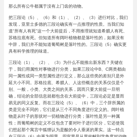
那么所有公牛都属于没有上门齿的动物。
把三段论（5）、（6）和（1）、（2）、（3）进行对比，我们
发现，亚里士多德的三段论确实有一点推理的性质。当我们知
道“所有人有死”这一个大前提后，不用推理就知道希腊人有死、
苏格拉底有死。但知道所有阔叶植物都是落叶性的，如果没有
中辞，我们并不能知道葡萄树是落叶性的。三段论（5）确实更
具有科学推理的味道。
三段论（1）、（2）、（3）为什么不能推出新东西？关键在
于，我们用属性对事物进行分类，如果三段论中B、C两类都由
同一属性或同一类型属性进行定义，那么这些类的差别只是外
延大小不同。苏格拉底、希腊人、人这些概念的关系仅仅是个
别、一般，小类、大类之间的关系，因而只要大前提一旦明
确，结论的全部信息就都包含在大前提中，三段论必定是显而
易见的同义反复。而在三段论（5）、（6）中，三个辞所属的
类是完全不同的，它们是从三个不同角度进行定义的。阔叶植
物是从叶子的形状对一切植物进行分类；落叶性是另一种属
性；而葡萄树的定义不仅包含了要对叶子进行区分，它还使我
们想起那个寓言中狐狸认为是酸的令人垂涎的果实。这一特点
在三段论（6）中更为明显。四室胃是从胃的解剖学角度对动物