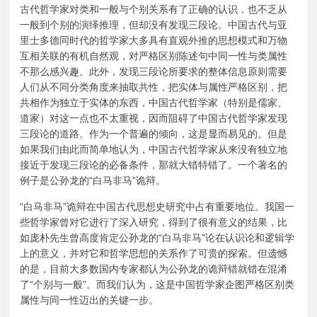
古代哲学家对类和一般与个别关系有了正确的认识，也不乏从
一般到个别的演绎推理，但却没有发现三段论。中国古代与亚
里士多德同时代的哲学家大多具有直观外推的思想模式和万物
互相关联的有机自然观，对严格区别陈述句中同一性与类属性
不那么感兴趣。此外，发现三段论所要求的整体信息原则需要
人们从不同分类角度来抽取共性，把实体与属性严格区别，把
共相作为独立于实体的东西，中国古代哲学家（特别是儒家、
道家）对这一点也不太重视，因而阻碍了中国古代哲学家发现
三段论的道路。作为一个普遍的倾向，这是显而易见的。但是
如果我们由此而简单地认为，中国古代哲学家从来没有独立地
接近于发现三段论的必备条件，那就大错特错了。一个著名的
例子是公孙龙的“白马非马”诡辩。
“白马非马”诡辩在中国古代思想史研究中占有重要地位。我国一
些哲学家曾对它进行了深入研究，得到了很有意义的结果，比
如庞朴先生曾高度肯定公孙龙的“白马非马”论在认识论和逻辑学
上的意义，并对它和哲学思想的关系作了可贵的探索。但遗憾
的是，目前大多数国内专家都认为公孙龙的诡辩错就错在混淆
了“个别与一般”。而我们认为，这是中国哲学家企图严格区别类
属性与同一性迈出的关键一步。