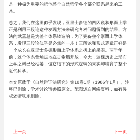
是一种极为重要的把他整个自然哲学各个部分联系起来的工
具。
总之，我们在这里似乎发现，亚里士多德的四因说和形而上学
正是利用三段论这种发现方法来研究各种问题得到的结果。方
法的武器总是为整个体系铸造的，为了完备整个形而上学体
系，发现三段论似乎是必然的一步！三段论和形式逻辑正好是
一个成长在亚里士多德形而上学体系之树上的果实。两千年
前，这个体系曾灿烂地在古希腊开放，今天，这棵历史上形而
上学之树已经枯萎，但它结下的形式逻辑的果实却哺育了整个
近代科学。
本文原载于《自然辩证法研究》第18卷1期（1986年1月）。注
释已删除，学术讨论请参照原文。配图源自网络资料，如有侵
权还请联系删除。
上一页
下一页