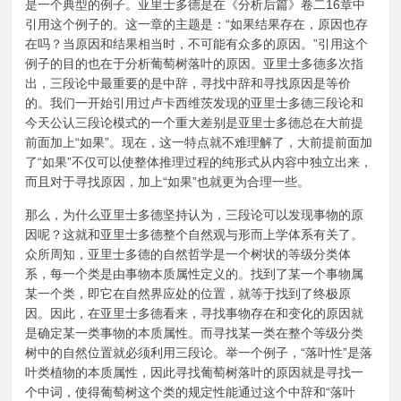
是一个典型的例子。亚里士多德是在《分析后篇》卷二16章中
引用这个例子的。这一章的主题是：“如果结果存在，原因也存
在吗？当原因和结果相当时，不可能有众多的原因。”引用这个
例子的目的也在于分析葡萄树落叶的原因。亚里士多德多次指
出，三段论中最重要的是中辞，寻找中辞和寻找原因是等价
的。我们一开始引用过卢卡西维茨发现的亚里士多德三段论和
今天公认三段论模式的一个重大差别是亚里士多德总在大前提
前面加上“如果”。现在，这一特点就不难理解了，大前提前面加
了“如果”不仅可以使整体推理过程的纯形式从内容中独立出来，
而且对于寻找原因，加上“如果”也就更为合理一些。
那么，为什么亚里士多德坚持认为，三段论可以发现事物的原
因呢？这就和亚里士多德整个自然观与形而上学体系有关了。
众所周知，亚里士多德的自然哲学是一个树状的等级分类体
系，每一个类是由事物本质属性定义的。找到了某一个事物属
某一个类，即它在自然界应处的位置，就等于找到了终极原
因。因此，在亚里士多德看来，寻找事物存在和变化的原因就
是确定某一类事物的本质属性。而寻找某一类在整个等级分类
树中的自然位置就必须利用三段论。举一个例子，“落叶性”是落
叶类植物的本质属性，因此寻找葡萄树落叶的原因就是寻找一
个中词，使得葡萄树这个类的规定性能通过这个中辞和“落叶