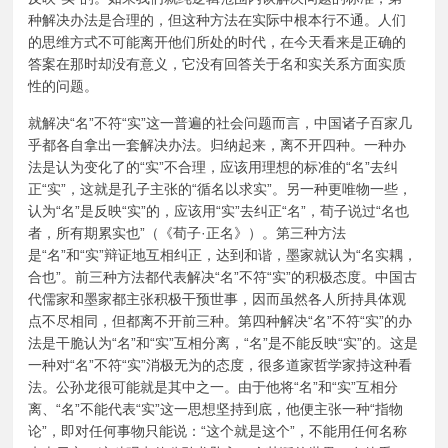
种解决办法是合理的，但这种方法在实际中根本行不通。人们
的思维方式不可能离开他们所处的时代，在今天看来是正确的
答案在那时却没有意义，它没有回答关于名和实关系方面实质
性的问题。
就解决“名”不符“实”这一普遍的社会问题而言，中国诸子百家几
乎都各自拿出一套解决办法。归纳起来，离不开四种。一种办
法是认为变化了的“实”不合理，应该用理想的标准的“名”去纠
正“实”，这就是孔子主张的“循名以求实”。另一种更唯物一些，
认为“名”是反映“实”的，应该用“实”去纠正“名”，荀子说过“名也
者，所有期累实也”（《荀子·正名》）。第三种方法
是“名”和“实”辩证地互相纠正，达到和谐，墨家就认为“名实耦，
合也”。前三种方法都代表解决“名”不符“实”的积极态度。中国古
代儒家和墨家都主张积极干预世事，因而虽然各人所持具体观
点不尽相同，但都离不开前三种。第四种解决“名”不符“实”的办
法是干脆认为“名”和“实”互相分离，“名”是不能反映“实”的。这是
一种对“名”不符“实”消极无为的态度，很多道家哲学家持这种看
法。公孙龙很可能就是其中之一。由于他将“名”和“实”互相分
离、“名”不能代表“实”这一思想坚持到底，他便主张一种“指物
论”，即对任何事物只能说：“这个就是这个”，不能用任何名称