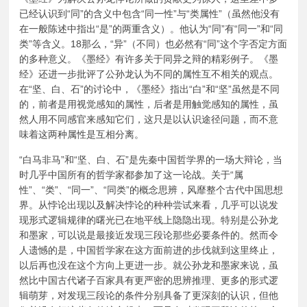
已经认识到“同”的含义中包含“同一性”与“类属性”（虽然他没有
在一般陈述中指出“是”的两重含义）。他认为“同”有“同一”和“同
类”等含义。18那么，“异”（不同）也必然有“同”这个字否定方面
的多种意义。《墨经》有许多关于同异之辩的精彩例子。《墨
经》还进一步批评了公孙龙认为不同的属性互不相关的观点。
在“坚、白、石”的讨论中，《墨经》指出“白”和“坚”虽然是不同
的，前者是用视觉感知的属性，后者是用触觉感知的属性，虽
然人用不同感官来感知它们，这只是以认识途径问题，而不意
味着这两种属性是互相分离。
“白马非马”和“坚、白、石”是先秦中国哲学界的一场大辩论，当
时几乎中国所有的哲学家都参加了这一论战。关于“属
性”、“类”、“同一”、“同类”的概念思辨，风靡整个古代中国思想
界。从悖论出现以及解决悖论的种种尝试来看，几乎可以说发
现形式逻辑规律的曙光已在地平线上隐隐出现。特别是公孙龙
和墨家，可以说是最接近发现三段论那些必要条件的。然而令
人遗憾的是，中国哲学家在这方面前进的步伐就到这里终止，
以后再也没在这个方向上更进一步。就公孙龙和墨家来说，虽
然比中国古代诸子百家具有更严密的思辨推理、更多的形式逻
辑萌芽，对发现三段论的条件分别具备了更深刻的认识，但他