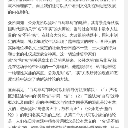
就不难理解了。而且我们还可以从中看到文化对逻辑思想发展
的内在制约。
众所周知，公孙龙所以提出“白马非马”的诡辩，其背景是春秋战
国时代那场关于“名”和“实”的大辩论。当时社会问题中最令人注
目的“名”不符“实”。在社会大分化、大改组的动荡中，周礼中制
定的法规、礼仪和现实生活出现了越来越大的差距。各种人的
实际地位和名义上规定的社会身份日趋不一致，士大夫的行为
和古老的礼仪规定貌合神离。这一切迫使哲学家们
就“名”和“实”的关系拿出自己的见解来。公孙龙的“白马非马”就
是在这场争论中出现的一个异端派。他超脱得很，站到思辨这
一纯理性兴趣的高度。公孙龙对“名”、“实”关系所持的观点和态
度也暗中决定了他解决悖论的方法。
显而易见，“白马非马”悖论可以用两种方法来解决：（1）严格
区别陈述句中的“类属性”与“同一性”；（2）干脆认为“白马”这种
概念以及由此引起的种种概念与实体之间关系的混乱是没有意
义的，进而提出“离也者天下，故独而正”（《公孙龙子·坚白
论》）的取消名实关系的主张。从第二个方式可以推出的结论
是，人们在日常生活中很多常用概念是没有意义的，“名”是不能
反映“实”的。如果我们就纯逻辑范围内谈解决问题的标准，第一