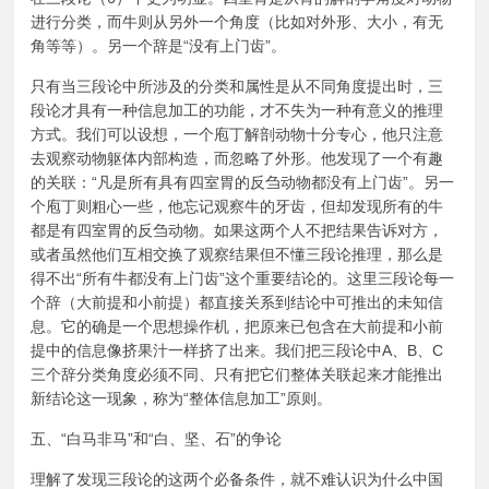
进行分类，而牛则从另外一个角度（比如对外形、大小，有无
角等等）。另一个辞是“没有上门齿”。
只有当三段论中所涉及的分类和属性是从不同角度提出时，三
段论才具有一种信息加工的功能，才不失为一种有意义的推理
方式。我们可以设想，一个庖丁解剖动物十分专心，他只注意
去观察动物躯体内部构造，而忽略了外形。他发现了一个有趣
的关联：“凡是所有具有四室胃的反刍动物都没有上门齿”。另一
个庖丁则粗心一些，他忘记观察牛的牙齿，但却发现所有的牛
都是有四室胃的反刍动物。如果这两个人不把结果告诉对方，
或者虽然他们互相交换了观察结果但不懂三段论推理，那么是
得不出“所有牛都没有上门齿”这个重要结论的。这里三段论每一
个辞（大前提和小前提）都直接关系到结论中可推出的未知信
息。它的确是一个思想操作机，把原来已包含在大前提和小前
提中的信息像挤果汁一样挤了出来。我们把三段论中A、B、C
三个辞分类角度必须不同、只有把它们整体关联起来才能推出
新结论这一现象，称为“整体信息加工”原则。
五、“白马非马”和“白、坚、石”的争论
理解了发现三段论的这两个必备条件，就不难认识为什么中国