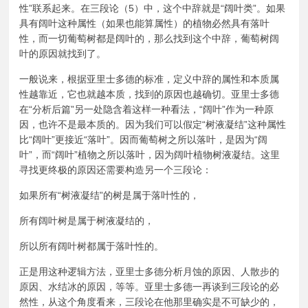
性”联系起来。在三段论（5）中，这个中辞就是“阔叶类”。如果
具有阔叶这种属性（如果也能算属性）的植物必然具有落叶
性，而一切葡萄树都是阔叶的，那么找到这个中辞，葡萄树阔
叶的原因就找到了。
一般说来，根据亚里士多德的标准，定义中辞的属性和本质属
性越靠近，它也就越本质，找到的原因也越确切。亚里士多德
在“分析后篇”另一处隐含着这样一种看法，“阔叶”作为一种原
因，也许不是最本质的。因为我们可以假定“树液凝结”这种属性
比“阔叶”更接近“落叶”。因而葡萄树之所以落叶，是因为“阔
叶”，而“阔叶”植物之所以落叶，因为阔叶植物树液凝结。这里
寻找更终极的原因还需要构造另一个三段论：
如果所有“树液凝结”的树是属于落叶性的，
所有阔叶树是属于树液凝结的，
所以所有阔叶树都属于落叶性的。
正是用这种逻辑方法，亚里士多德分析月蚀的原因、人散步的
原因、水结冰的原因，等等。亚里士多德一再谈到三段论的必
然性，从这个角度看来，三段论在他那里确实是不可缺少的，