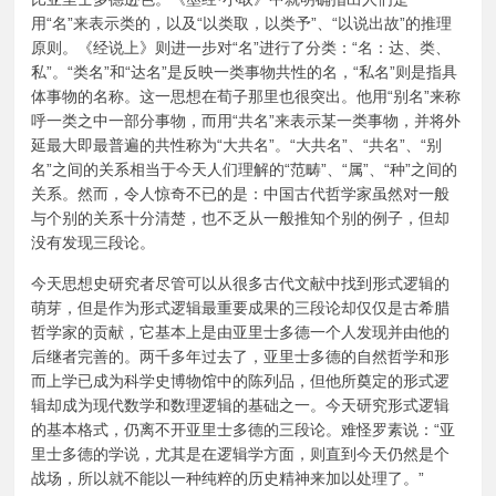
用“名”来表示类的，以及“以类取，以类予”、“以说出故”的推理
原则。《经说上》则进一步对“名”进行了分类：“名：达、类、
私”。“类名”和“达名”是反映一类事物共性的名，“私名”则是指具
体事物的名称。这一思想在荀子那里也很突出。他用“别名”来称
呼一类之中一部分事物，而用“共名”来表示某一类事物，并将外
延最大即最普遍的共性称为“大共名”。“大共名”、“共名”、“别
名”之间的关系相当于今天人们理解的“范畴”、“属”、“种”之间的
关系。然而，令人惊奇不已的是：中国古代哲学家虽然对一般
与个别的关系十分清楚，也不乏从一般推知个别的例子，但却
没有发现三段论。
今天思想史研究者尽管可以从很多古代文献中找到形式逻辑的
萌芽，但是作为形式逻辑最重要成果的三段论却仅仅是古希腊
哲学家的贡献，它基本上是由亚里士多德一个人发现并由他的
后继者完善的。两千多年过去了，亚里士多德的自然哲学和形
而上学已成为科学史博物馆中的陈列品，但他所奠定的形式逻
辑却成为现代数学和数理逻辑的基础之一。今天研究形式逻辑
的基本格式，仍离不开亚里士多德的三段论。难怪罗素说：“亚
里士多德的学说，尤其是在逻辑学方面，则直到今天仍然是个
战场，所以就不能以一种纯粹的历史精神来加以处理了。”