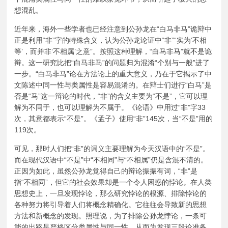
想混乱。
近年来，海外一些学者也已经注意到公孙龙在“白马非马”诡辩中
正是利用“非”字的特殊含义，认为公孙龙论证中“非”“实为‘不相
等’，而并非‘不相属’之意”。按照这种理解，“白马非马”就不是诡
辩。这一研究比把“白马非马”的问题归为混淆“个别与一般”进了
一步。“白马非马”论在方法论上的重大意义，乃在于它揭示了中
文陈述中同一性与类属性是容易混淆的。在辩士们进行“白马”是
否是“马”这一辩论的时代，“非”的含义主要为“不是”，它可以理
解为不同于，也可以理解为不属于。《论语》中用过“非”字33
次，其意都表示“不是”。《孟子》使用“非”145次，当“不是”用的
119次。
可见，那时人们把“非”的词义主要理解为今天汉语中的“不是”。
而在现代汉语中“不是”中“不相同”与“不相属”仍是含混不清的。
正因为如此，虽然公孙龙觉得自己的辩论振振有词，“非”是
指“不相同”，但它的社会效果却是一个令人困惑的悖论。在人类
思想史上，一旦发现悖论，那么研究悖论的根源、排除悖论的
各种努力将引导着人们将概念精确化。它往往会导致新的思想
方法和新概念的发现。照理说，为了排除公孙龙悖论，一条可
能的出路是严格区分类属性与同一性，从而为发现三段论准备