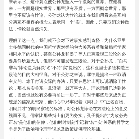
来表示它。这种观点使公孙龙坠入一个荒诞的世界。在他看
来，一方面是现实世界，那里没有矛盾，一方面概念世界，那
里也不应该有悖论。公孙龙认为悖论就出在我们用看来是互相
分离互不相容的概念去表示同一个“实”。因此，只要取消这种做
法，悖论就自然消失。
理解了这一点，我们就不会对下述事实感到奇怪：为什么亚里
士多德同时代的中国哲学家对类的包含关系有着和希腊哲学家
相同水平的认识，甚至公孙龙和墨子等人已离发现三段论的必
要条件所差无几，但都不可能发现三段论。对于公孙龙，“白马
非马”悖论是为解决“名”不符“实”提出的，这和亚里士多德构造三
段论的目的大相径庭。对于公孙龙来说，哪怕是提出一种取消
主义的、难于付诸实际的办法，只要在思辨上可以说消除了悖
论，那么名实关系一旦澄清，就万事大吉。理论思维已达到终
点，当然也就没有必要再前进一步了。而对于那些后来成为正
统派的儒家思想家，他们心中只牢记着《周礼》中“正名百物、
明民共才”的明民察物的标准，对公孙龙悖论在方法论上的意义
视而不见。儒家比那些辩士们更为务实，孔子提出的“为政必先
正名”是他们的信仰，他们时时刻刻牢记着“名”“实”关系的哲学之
争是为了政治和伦理学说以及政策提供理论基础。