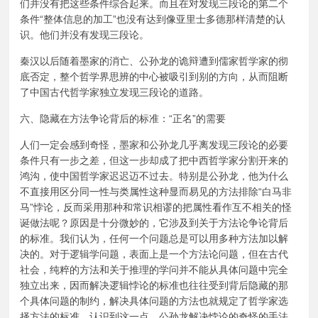
们并没有把这些条件综合起来。而且在对发现三段论的第二个
条件“整体信息的加工”也没有达到像亚里士多德那样清楚的认
识。他们并没有发现三段论。
秦汉以后随着墨家的消亡、公孙龙的诡辩遭到儒家哲学家的彻
底否定，整个哲学界思辨的中心被吸引到别的方向，从而阻断
了中国古代哲学家独立发现三段论的道路。
六、隐藏在方法争论背后的标准：“正名”的需要
人们一定会感到奇怪，墨家和公孙龙几乎离发现三段论的必要
条件只有一步之差，但这一步却成了把中西哲学家分割开来的
鸿沟，使中国哲学家迟迟迈不过去。特别是公孙龙，他为什么
不直接用区分同一性与类属性这种显而易见的方法排除“白马非
马”悖论，反而采用那种和常识相谬的把属性看作互不相关的怪
诞做法呢？原因是十分微妙的，它涉及到关于方法论争论背后
的标准。我们认为，任何一个问题总是可以用多种方法加以解
决的。对于逻辑学问题，表面上是一个方法论问题，但在古代
社会，纯粹的方法和关于推理的学问并不能从具体问题中完全
独立出来，因而解决逻辑悖论的标准也往往受到背后隐藏的那
个具体问题的制约，解决具体问题的方法也就规定了哲学家选
择方法的标准。认识到这一点，公孙龙解决悖论的奇怪的手法