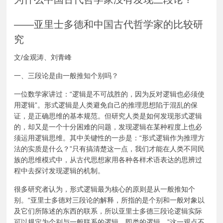
——亚里士多德和中国古代哲学家的比较研
究
文/金观涛、刘青峰
一、三段论是由一般推知个别吗？
一位数学家讲过：“逻辑是不可战胜的，因为反对逻辑也必须使
用逻辑”。形式逻辑是人类避免自己的推理思想陷于混乱的保
证，是正确思维的基本规范。但研究人类是如何发现形式逻辑
的，却又是一个十分困难的问题，发现逻辑在某种程度上也必
须运用逻辑思维。其中关键性的一步是：“形式逻辑作为推理方
法的实质是什么？”只有搞清楚这一点，我们才能在人类不同民
族的思维模式中，从古代思想家用各种各样术语表达的思辨过
程中去探讨发现逻辑的机制。
很多研究者认为，形式逻辑最为核心的原则是从一般推知个
别。“亚里士多德对三段论的解释，所指的是个别和一般对象以
及它们所陈述的东西的联系，所以亚里士多德三段论逻辑实际
可以规定为个别与一般联系的逻辑，即类的逻辑。”这一观点不