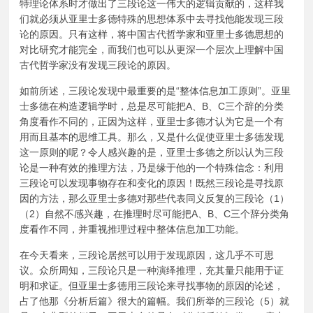
特理论体系时才做出了三段论这一伟大的逻辑贡献的，这样我
们就必须从亚里士多德特殊的思想体系中去寻找他能发现三段
论的原因。只有这样，将中国古代哲学家和亚里士多德思想的
对比研究才能完全，而我们也可以从更深一个层次上理解中国
古代哲学家没有发现三段论的原因。
如前所述，三段论发现中最重要的是“整体信息加工原则”。亚里
士多德在构造逻辑学时，总是尽可能把A、B、C三个辞的分类
角度看作不同的，正因为这样，亚里士多德才认为它是一个有
用而且基本的思维工具。那么，又是什么促使亚里士多德发现
这一原则的呢？令人感兴趣的是，亚里士多德之所以认为三段
论是一种有效的推理方法，乃是缘于他的一个特殊信念：利用
三段论可以发现事物存在和变化的原因！既然三段论是寻找原
因的方法，那么亚里士多德对那些代表同义反复的三段论（1）
（2）自然不感兴趣，在推理时尽可能把A、B、C三个辞分类角
度看作不同，并重视推理过程中整体信息加工功能。
在今天看来，三段论居然可以用于发现原因，这几乎不可思
议。众所周知，三段论只是一种演绎推理，充其量只能用于证
明和求证。但亚里士多德用三段论来寻找事物的原因的论述，
占了他那《分析后篇》很大的篇幅。我们所举的三段论（5）就