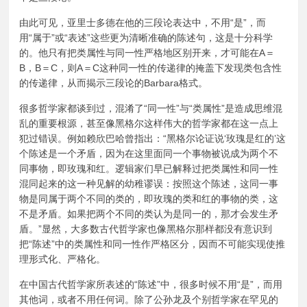
由此可见，亚里士多德在他的三段论表达中，不用“是”，而
用“属于”或“表述”这些更为清晰准确的陈述句，这是十分科学
的。他只有把类属性与同一性严格地区别开来，才可能在A＝
B，B＝C，则A＝C这种同一性的传递律的掩盖下发现类包含性
的传递律，从而揭示三段论的Barbara格式。
很多哲学家都谈到过，混淆了“同一性”与“类属性”是造成思维混
乱的重要根源，甚至像黑格尔这样伟大的哲学家都在这一点上
犯过错误。例如赖欣巴哈曾指出：“黑格尔论证说‘玫瑰是红的’这
个陈述是一个矛盾，因为在这里面同一个事物被说成为两个不
同事物，即玫瑰和红。逻辑家们早已解释过把类属性和同一性
混同起来的这一种见解的幼稚谬误：按照这个陈述，这同一事
物是同属于两个不同的类的，即玫瑰的类和红的事物的类，这
不是矛盾。如果把两个不同的类认为是同一的，那才会发生矛
盾。”显然，大多数古代哲学家也像黑格尔那样都没有意识到
把“陈述”中的类属性和同一性作严格区分，因而不可能实现使推
理形式化、严格化。
在中国古代哲学家所表述的“陈述”中，很多时候不用“是”，而用
其他词，或者不用任何词。除了公孙龙及个别哲学家在罕见的