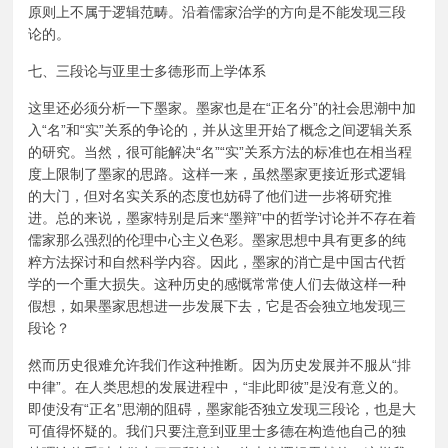
原则上不属于逻辑范畴。沿着儒家治学的方向是不能发现三段
论的。
七、三段论与亚里士多德形而上学体系
这里还必须分析一下墨家。墨家也是在“正名分”的社会思潮中加
入“名”和“实”关系的争论的，并从这里开始了概念之间逻辑关系
的研究。当然，很可能解决“名”“实”关系方法的标准也在相当程
度上限制了墨家的思路。这样一来，虽然墨家更接近形式逻辑
的大门，但对名实关系的态度也妨碍了他们进一步将研究推
进。总的来说，墨家特别是后来“墨辩”中的哲学讨论并不存在着
儒家那么强烈的伦理中心主义色彩。墨家思想中具有更多的纯
粹方法探讨和自然科学内容。因此，墨家的消亡是中国古代哲
学的一个重大损失。这种历史的感慨常常使人们去做这样一种
假想，如果墨家思想进一步发展下去，它是否会独立地发现三
段论？
然而历史很难允许我们作这种推断。因为历史发展并不服从“排
中律”。在人类思想的发展进程中，“非此即彼”是没有意义的。
即使没有“正名”思潮的阻碍，墨家能否独立发现三段论，也是大
可值得怀疑的。我们只要注意到亚里士多德在构造他自己的独