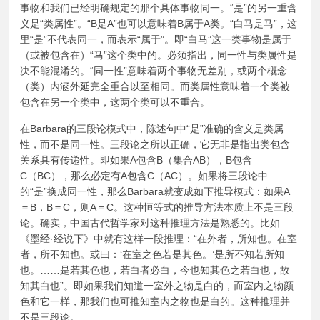
事物和我们已经明确规定的那个具体事物同一。“是”的另一重含
义是“类属性”。“B是A”也可以意味着B属于A类。“白马是马”，这
里“是”不代表同一，而表示“属于”。即“白马”这一类事物是属于
（或被包含在）“马”这个类中的。必须指出，同一性与类属性是
决不能混淆的。“同一性”意味着两个事物无差别，或两个概念
（类）内涵外延完全重合以至相同。而类属性意味着一个类被
包含在另一个类中，这两个类可以不重合。
在Barbara的三段论模式中，陈述句中“是”准确的含义是类属
性，而不是同一性。三段论之所以正确，它无非是指出类包含
关系具有传递性。即如果A包含B（集合AB），B包含
C（BC），那么必定有A包含C（AC）。如果将三段论中
的“是”换成同一性，那么Barbara就变成如下推导模式：如果A
＝B，B＝C，则A＝C。这种恒等式的推导方法本质上不是三段
论。确实，中国古代哲学家对这种推理方法是熟悉的。比如
《墨经·经说下》中就有这样一段推理：“在外者，所知也。在室
者，所不知也。或曰：‘在室之色若是其色。’是所不知若所知
也。……是若其色也，若白者必白，今也知其色之若白也，故
知其白也”。即如果我们知道一室外之物是白的，而室内之物颜
色和它一样，那我们也可推知室内之物也是白的。这种推理并
不是三段论。