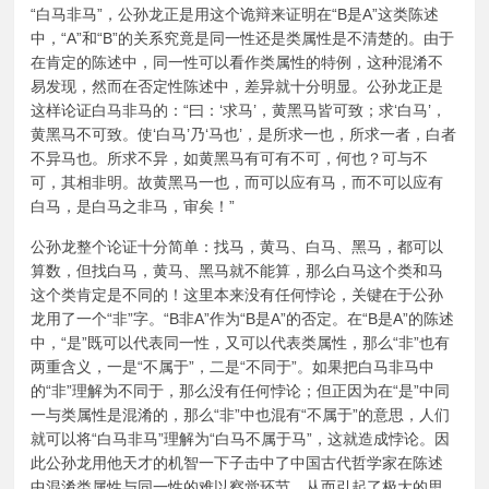
“白马非马”，公孙龙正是用这个诡辩来证明在“B是A”这类陈述
中，“A”和“B”的关系究竟是同一性还是类属性是不清楚的。由于
在肯定的陈述中，同一性可以看作类属性的特例，这种混淆不
易发现，然而在否定性陈述中，差异就十分明显。公孙龙正是
这样论证白马非马的：“曰：‘求马’，黄黑马皆可致；求‘白马’，
黄黑马不可致。使‘白马’乃‘马也’，是所求一也，所求一者，白者
不异马也。所求不异，如黄黑马有可有不可，何也？可与不
可，其相非明。故黄黑马一也，而可以应有马，而不可以应有
白马，是白马之非马，审矣！”
公孙龙整个论证十分简单：找马，黄马、白马、黑马，都可以
算数，但找白马，黄马、黑马就不能算，那么白马这个类和马
这个类肯定是不同的！这里本来没有任何悖论，关键在于公孙
龙用了一个“非”字。“B非A”作为“B是A”的否定。在“B是A”的陈述
中，“是”既可以代表同一性，又可以代表类属性，那么“非”也有
两重含义，一是“不属于”，二是“不同于”。如果把白马非马中
的“非”理解为不同于，那么没有任何悖论；但正因为在“是”中同
一与类属性是混淆的，那么“非”中也混有“不属于”的意思，人们
就可以将“白马非马”理解为“白马不属于马”，这就造成悖论。因
此公孙龙用他天才的机智一下子击中了中国古代哲学家在陈述
中混淆类属性与同一性的难以察觉环节，从而引起了极大的思