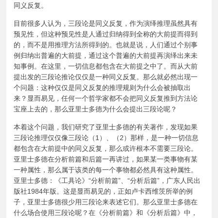
同义反复。
目前很多人认为，三段论是同义反复，作为演绎推理虽然具有
预见性，但这种预见性是人通过归纳得到全称的大前提而得到
的，而不是用推理方法所得到的。也就是说，人们通过个别事
例归纳出普遍的大前提，通过这个普遍的大前提再演绎出来未
知事例。在这里，一切信息都包含在大前提之中了。而从大前
提出发的三段论推论仅仅是一种同义反复。那么就必然出现一
个问题：这种仅仅是同义反复的推理规则为什么会被抽取出
来？显而易见，任何一个哲学家都不会把同义反复推到方法论
宝座上去的，那么亚里士多德为什么会提出三段论呢？
本着这个问题，我们研究了亚里士多德的有关著作，发现如果
三段论推理仅仅像三段论（1）、（2）那样，是一种一切信息
都包含在大前提中的同义反复，那么或许根本不需要三段论。
亚里士多德在分析前篇和后篇一再讲过，如果某一类事物有某
一种属性，那么属于该类的每一个事物都必然具有这种属性。
亚里士多德：《工具论》“分析前篇”、“分析后篇”，广东人民出
版社1984年版。这是显而易见的，正如卢卡西维茨所举的例
子，亚里士多德很少用三段论来表述它们。那么亚里士多德在
什么场合使用三段论呢？在《分析前篇》和《分析后篇》中，