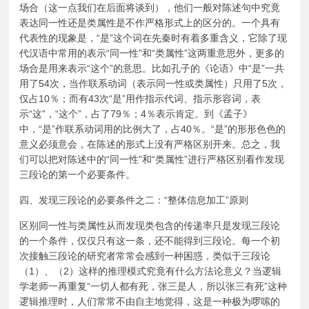
场合（这一点我们在后面将谈到），他们一般对陈述句中究竟
表达同一性还是类属性是不作严格形式上的区分的。一个具有
代表性的现象是，“是”这个词在先秦时有着多重含义，它除了现
代汉语中常用的表示“同一性”和“类属性”这两重意思外，更多的
场合是用来表示“这个”的意思。比如孔子的《论语》中“是”一共
用了54次，当作联系动词（表示同一性或类属性）只用了5次，
仅占10％；而有43次“是”用作指示代词、指示形容词，表
示“这”，“这个”，占了79％；4％表示肯定。到《孟子》
中，“是”作联系动词用的比例大了，占40％。“是”的形形色色的
意义必须意会，在陈述的形式上没有严格区别开来。总之，我
们可以把对陈述中的“同一性”和“类属性”进行严格区别看作发现
三段论的第一个必要条件。
四、发现三段论的必要条件之二：“整体信息加工”原则
区别同一性与类属性从而发现类包含的传递率只是发现三段论
的一个条件，仅仅只有这一条，还不能得到三段论。每一个初
次接触三段论的研究者常常会感到一种困惑，类似于三段论
（1）、（2）这样的推理模式究竟有什么方法论意义？当逻辑
学老师一再重复“一切人都有死，张三是人，所以张三有死”这种
逻辑推理时，人们常常不由自主地觉得，这是一种极为啰嗦的