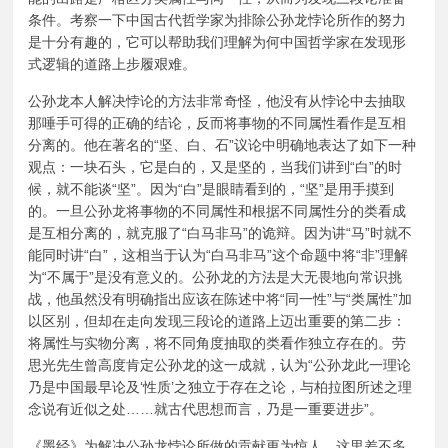
条件。考察一下中国古代哲学家为排除公孙龙悖论所作的努力
是十分有趣的，它可以帮助我们理解为何中国哲学家在发现形
式逻辑的道路上步履艰难。
公孙龙本人解决悖论的方法非常奇怪，他没有从悖论中去抽取
那唾手可得的正确的结论，反而将事物的不同属性看作是互相
分离的。他在著名的“坚、白、石”议论中明确地表达了如下一种
观点：一块石头，它是白的，又是坚的，当我们讲到“白”的时
候，就不能谈“坚”。因为“白”是眼睛看到的，“坚”是用手摸到
的。一旦公孙龙将事物的不同属性和根据不同属性分的类看成
是互相分离的，就克服了“白马非马”的诡辩。因为讲“马”时就不
能同时讲“白”，这相当于认为“白马非马”这个命题中将“非”理解
为“不属于”是没有意义的。公孙龙的方法是大无畏地向常识挑
战，他虽然没有明确指出应该在陈述中将“同一性”与“类属性”加
以区别，但却在走向发现三段论的道路上迈出重要的第二步：
将属性与实物分离，将不同角度抽取的类看作独立存在的。劳
思光先生曾高度肯定公孙龙的这一成就，认为“公孙龙此一理论
乃是中国最早论及‘性质’之独立于存在之论，与柏拉图所述之理
念说有近似之处……就古代思想而言，乃是一重要进步”。
《墨经》为解决公孙龙悖论所做的贡献更为惊人，这里差不多