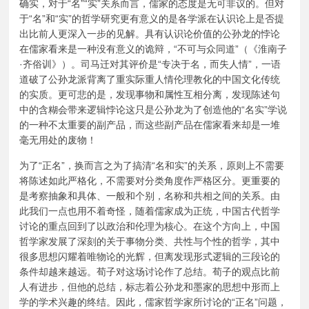
确实，对于“名”“实”关系而言，儒家的态度是无可非议的。但对
于“名”和“实”的哲学研究更有意义的是各学派在认识论上是否提
出比前人更深入一步的见解。具有认识论价值的公孙龙的悖论
在儒家看来是一种没有意义的诡辩，“不可与众同道”（《淮南子
·齐俗训》）。司马迁对其评价是“专决于名，而失人情”，一语
道破了公孙龙派背离了重实际重人情伦理教化的中国文化传统
的实质。更可悲的是，发现事物和属性互相分离，发现陈述句
中的含糊会带来逻辑悖论这只是公孙龙为了创造他的“名实”学说
的一种不太重要的副产品，而这些副产品在儒家看来却是一堆
毫无用处的废物！
为了“正名”，换而言之为了搞清“名和实”的关系，原则上不需要
将陈述如此严格化，不需要对分类角度作严格区分。更重要的
是考察抽象和具体、一般和个别，名称和共相之间的关系。由
此我们一点也用不着奇怪，随着儒家成为正统，中国古代哲学
讨论的重点回到了以政治和伦理为核心。在这个方向上，中国
哲学家发展了深刻的关于事物分类、共性与个性的哲学，其中
很多思想闪耀着唯物论的光辉，但离发现形式逻辑的三段论的
条件却越来越远。荀子对这场讨论作了总结。荀子的观点比前
人有进步，但他的总结，标志着公孙龙和墨家的思想中形而上
学的学术兴趣的终结。因此，儒家哲学家所讨论的“正名”问题，