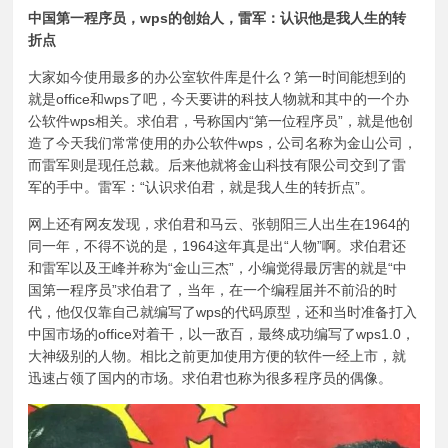
中国第一程序员，wps的创始人，雷军：认识他是我人生的转
折点
大家如今使用最多的办公室软件库是什么？第一时间能想到的
就是office和wps了吧，今天要讲的科技人物就和其中的一个办
公软件wps相关。求伯君，号称国内“第一位程序员”，就是他创
造了今天我们常常使用的办公软件wps，公司名称为金山公司，
而雷军则是现任总裁。后来他就将金山科技有限公司交到了雷
军的手中。雷军：“认识求伯君，就是我人生的转折点”。
网上还有网友发现，求伯君和马云、张朝阳三人出生在1964的
同一年，不得不说的是，1964这年真是出“人物”啊。求伯君还
和雷军以及王峰并称为“金山三杰”，小编觉得最厉害的就是“中
国第一程序员”求伯君了，当年，在一个编程届并不前沿的时
代，他仅仅靠自己就编写了wps的代码原型，还和当时准备打入
中国市场的office对着干，以一敌百，最终成功编写了wps1.0，
大神级别的人物。相比之前更加使用方便的软件一经上市，就
迅速占领了国内的市场。求伯君也称为很多程序员的偶像。