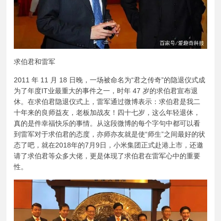
求伯君和雷军
2011 年 11 月 18 日晚，一场被命名为“君之传奇”的隐退仪式成
为了年度IT业最重大的事件之一，时年 47 岁的求伯君宣布退
休。在求伯君隐退仪式上，雷军通过微博表示：求伯君是我二
十年来的良师益友，老板加战友！四十七岁，这么年轻退休，
真的是件幸福快乐的事情。从这段微博的每个字句中都可以看
到雷军对于求伯君的态度，亦师亦友就是使“师生”之间最好的状
态了吧，就在2018年的7月9日，小米集团正式赴港上市，还邀
请了求伯君等众多大佬，更是体现了求伯君在雷军心中的重要
性。