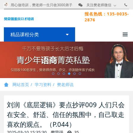
用心做培训，樊老师一生只收3000弟子
关注樊老师微信
报名热线：135-0035-
2876
精品课程分类
网站首页
学习资料
樊老师说
刘润《底层逻辑》要点抄评009 人们只会
在安全、舒适、信任的氛围中，自己取走
喜欢的观点。（P.044）
2025-03-10 15:35:30
樊荣强
35