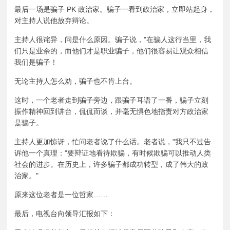
最后一场是骗子 PK 政治家。骗子一看到政治家，立即站起身，
对主持人说他放弃辩论。
主持人很诧异，问是什么原因。骗子说，"在骗人这行当里，我
们只是业余的，而他们才是职业骗子，他们很容易让观众相信
我们是骗子！
无论主持人怎么劝，骗子也不肯上台。
这时，一个老者走到骗子旁边，跟骗子耳语了一番，骗子立刻
振作精神回到讲台，侃侃而谈，并毫无惧色地指责对方政治家
是骗子。
主持人更加惊讶，忙问老者说了什么话。老者说，"我只不过告
诉他一个真理："要辩证地看待欺骗，有时候欺骗可以推动人类
社会的进步。在历史上，许多骗子都成功转型，成了伟大的政
治家。"
原来这位老者是一位哲家……
最后，电视台向领导汇报如下：