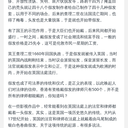
疹、开放性溃疡、失明、斑片状脱发等，路易十四为了掩盖自
己的秃头就让四十八个假发制作者给自己制作了四十几种假发
套，以用于不同的场合。后来的查理二世在法国流亡期间，也
得了梅毒，头发也是大量脱落，于是就也开始带假发。
有了国王的示范作用，于是大臣们也开始戴，后来民间都开始
盛行，一时之间，戴假发变成了社会潮流和炫富手段，一般的
假发价格是25先令，这可是伦敦市民一星期的工资。
英王查理二世1660年回国执政，于是假发就被传入英国，当时
的英国内战刚刚结束，当时议会派留短发，保皇派留长发，而
法官就戴假发表示中立和公正。于是这种假发就成为欧洲的时
尚，并开始在英国法庭流行。
假发也成了司法界的传统和仪式，是正义的表现，以此唤起人
们对法律的信仰。香港有资格戴假发的律师只有500个，并不是
所有的律师都能戴的，你知道吗？
在一些影视作品中，经常能看到在英国法庭上的法官和律师都
戴着一头假发。其实，这是英国一项历史悠久的传统。大约从
17世纪开始，英国的法官和律师在法庭上就戴着由马尾制成的
银白色卷曲假发。关于这项传统的起源，有很多说法。