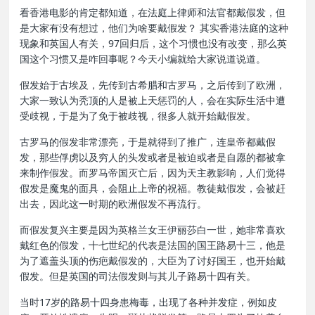
看香港电影的肯定都知道，在法庭上律师和法官都戴假发，但
是大家有没有想过，他们为啥要戴假发？ 其实香港法庭的这种
现象和英国人有关，97回归后，这个习惯也没有改变，那么英
国这个习惯又是咋回事呢？今天小编就给大家说道说道。
假发始于古埃及，先传到古希腊和古罗马，之后传到了欧洲，
大家一致认为秃顶的人是被上天惩罚的人，会在实际生活中遭
受歧视，于是为了免于被歧视，很多人就开始戴假发。
古罗马的假发非常漂亮，于是就得到了推广，连皇帝都戴假
发，那些俘虏以及穷人的头发或者是被迫或者是自愿的都被拿
来制作假发。而罗马帝国灭亡后，因为天主教影响，人们觉得
假发是魔鬼的面具，会阻止上帝的祝福。教徒戴假发，会被赶
出去，因此这一时期的欧洲假发不再流行。
而假发复兴主要是因为英格兰女王伊丽莎白一世，她非常喜欢
戴红色的假发，十七世纪的代表是法国的国王路易十三，他是
为了遮盖头顶的伤疤戴假发的，大臣为了讨好国王，也开始戴
假发。但是英国的司法假发则与其儿子路易十四有关。
当时17岁的路易十四身患梅毒，出现了各种并发症，例如皮