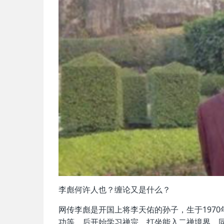
李彪何许人也？缠论又是什么？
网传李彪是开国上将李天佑的孙子，生于197
功等，后开始学习禅宗，打坐能入二禅境界。