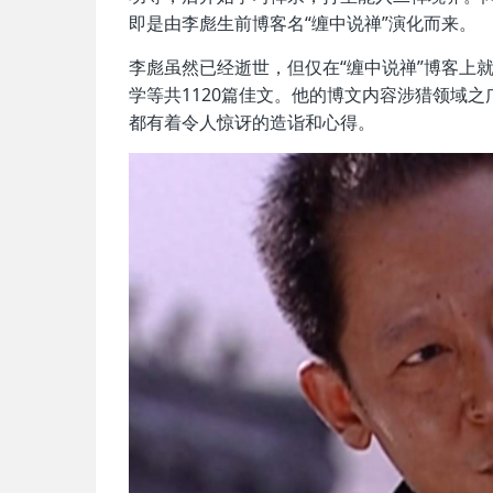
即是由李彪生前博客名“缠中说禅”演化而来。
李彪虽然已经逝世，但仅在“缠中说禅”博客上
学等共1120篇佳文。他的博文内容涉猎领域
都有着令人惊讶的造诣和心得。