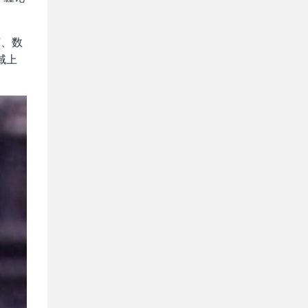
济、数
域上