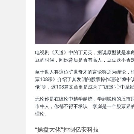
电视剧《天道》中的丁元英，据说原型就是李
豆的时候，问她背后是否有高人，豆豆既不否
至于世人将这位旷世奇才的言论称之为缠论，
票108课》介绍了其发明的股票操作理论“缠中说
佬”等，这108篇文章更是成为了“缠迷”心中圣
无论你是在缠论中越学越绕，学到脱粉的股市
市牛人，你都不得不承认，李彪是一个股票界的
理论。
“操盘大佬”控制亿安科技