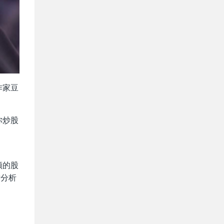
作家豆
你炒股
顾的股
术分析