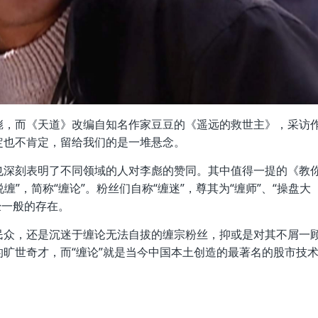
彪，而《天道》改编自知名作家豆豆的《遥远的救世主》，采访
定也不肯定，留给我们的是一堆悬念。
也深刻表明了不同领域的人对李彪的赞同。其中值得一提的《教
缠”，简称“缠论”。粉丝们自称“缠迷”，尊其为“缠师”、“操盘大
经一般的存在。
民众，还是沉迷于缠论无法自拔的缠宗粉丝，抑或是对其不屑一
旷世奇才，而“缠论”就是当今中国本土创造的最著名的股市技