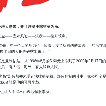
一群人愚蠢，并且以割庄稼韭菜为乐。
资金——应对风险——洗盘——拉升获利。
“首先，在一个大的压力位上顶着，接了所有的解套盘……然后在
技术派的人把筹码交出来了。”
制粘贴。从1998年8月的5.60元上涨到了2000年2月17日的
。案发后，有人逃亡海外，有人锒铛入狱。
老板”郑伟却并未受到法律的制裁。郑伟控制的其中一家公司金
操纵者就是他的哥哥李彪。
，也让人不得不由衷地佩服李彪。