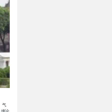
、气
。缠论