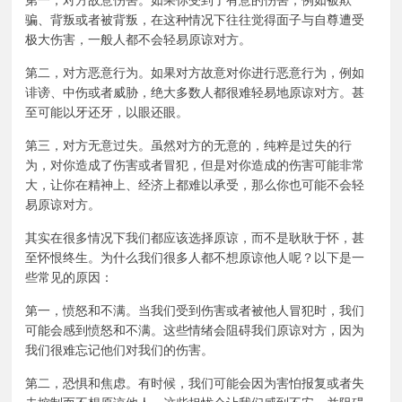
第一，对方故意伤害。如果你受到了有意的伤害，例如被欺
骗、背叛或者被背叛，在这种情况下往往觉得面子与自尊遭受
极大伤害，一般人都不会轻易原谅对方。
第二，对方恶意行为。如果对方故意对你进行恶意行为，例如
诽谤、中伤或者威胁，绝大多数人都很难轻易地原谅对方。甚
至可能以牙还牙，以眼还眼。
第三，对方无意过失。虽然对方的无意的，纯粹是过失的行
为，对你造成了伤害或者冒犯，但是对你造成的伤害可能非常
大，让你在精神上、经济上都难以承受，那么你也可能不会轻
易原谅对方。
其实在很多情况下我们都应该选择原谅，而不是耿耿于怀，甚
至怀恨终生。为什么我们很多人都不想原谅他人呢？以下是一
些常见的原因：
第一，愤怒和不满。当我们受到伤害或者被他人冒犯时，我们
可能会感到愤怒和不满。这些情绪会阻碍我们原谅对方，因为
我们很难忘记他们对我们的伤害。
第二，恐惧和焦虑。有时候，我们可能会因为害怕报复或者失