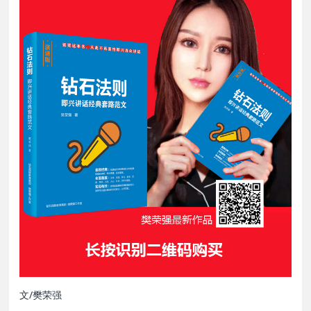
文/樊荣强