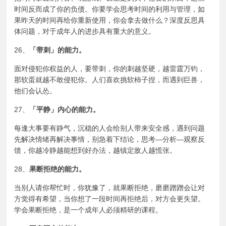
时间反而成了你的负债。你要学会思考时间的利用与管理，如
果昨天的时间再给你重新使用，你会拿去做什么？深度反思具
体问题，对于成年人的进步具有重大的意义。
26、
「带刺」的能力。
面对侵犯你权益的人，要带刺，你的刺越坚硬，越
雷霆万钧
，
那软蛋就越不敢侵犯你。人们喜欢挑
软柿子
捏，而遇到巨兽，
他们会认怂。
27、
「平静」内心的能力。
每逢大事要有静气，沉稳的人会给别人带来安全感，遇到问题
先解决情绪再解决事情，别急着下结论，思考—分析—观察反
馈，你越冷静越能想到好办法，越镇定敌人越慌张。
28、
果断拒绝的能力。
当别人请你帮忙时，你犹豫了，就果断拒绝，磨磨蹭蹭会让对
方觉得有希望，当你想了一段时间再拒绝后，对方会更失望。
学会果断拒绝，是一个成年人必须精研的课程。