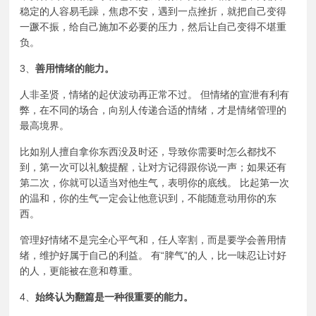
稳定的人容易毛躁，焦虑不安，遇到一点挫折，就把自己变得
一蹶不振，给自己施加不必要的压力，然后让自己变得不堪重
负。
3、
善用情绪的能力。
人非圣贤，情绪的起伏波动再正常不过。 但情绪的宣泄有利有
弊，在不同的场合，向别人传递合适的情绪，才是情绪管理的
最高境界。
比如别人擅自拿你东西没及时还，导致你需要时怎么都找不
到，第一次可以礼貌提醒，让对方记得跟你说一声；如果还有
第二次，你就可以适当对他生气，表明你的底线。 比起第一次
的温和，你的生气一定会让他意识到，不能随意动用你的东
西。
管理好情绪不是完全心平气和，任人宰割，而是要学会善用情
绪，维护好属于自己的利益。 有“脾气”的人，比一味忍让讨好
的人，更能被在意和尊重。
4、
始终认为翻篇是一种很重要的能力。