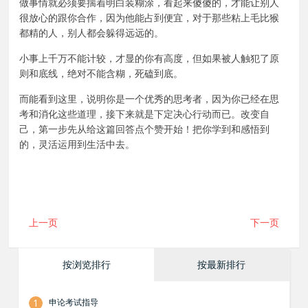
做事情就必须要
揣着明白装糊涂
，看起来傻傻的，才能让别人
很放心的跟你合作，因为他能占到便宜，对于那些粘上毛比猴
都精的人，别人都会躲得远远的。
小事上千万不能计较，才显的你有高度，但如果被人触犯了原
则和底线，绝对不能含糊，死磕到底。
而能看到这里，说明你是一个优秀的思考者，因为你已经在思
考和消化这些道理，接下来就是下定决心行动而已。改变自
己，第一步先从给这篇回答点个赞开始！把你学到和感悟到
的，灵活运用到生活中去。
上一页
下一页
按浏览排行
按最新排行
1
申论考试指导