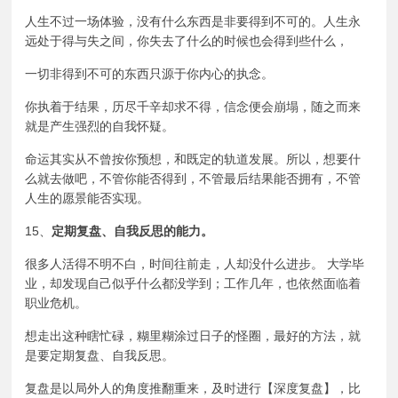
人生不过一场体验，没有什么东西是非要得到不可的。人生永
远处于得与失之间，你失去了什么的时候也会得到些什么，
一切非得到不可的东西只源于你内心的
执念
。
你执着于结果，历尽千辛却求不得，信念便会崩塌，随之而来
就是产生强烈的自我怀疑。
命运其实从不曾按你预想，和既定的轨道发展。所以，想要什
么就去做吧，不管你能否得到，不管最后结果能否拥有，不管
人生的愿景能否实现。
15、
定期复盘、自我反思的能力。
很多人活得不明不白，时间往前走，人却没什么进步。 大学毕
业，却发现自己似乎什么都没学到；工作几年，也依然面临着
职业危机。
想走出这种瞎忙碌，糊里糊涂过日子的怪圈，最好的方法，就
是要定期复盘、自我反思。
复盘是以
局外人
的角度推翻重来，及时进行【
深度复盘
】，比