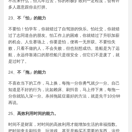
不出来什么，但几年过去，你的积极扩散到一定程度，会有许
多人愿意跟你去打拼。
23、
不「怕」的能力
不要怕！怕学车，你就错过了自驾游的快乐。怕社交，你就错
过了志同道合的朋友。怕工作上的困难，你就错过了升职加薪
的机会。人生赛场上，你要是怕，便将一无所获。不要怕失
败，只看不做的人，不会失败，但也别想成功。造船是为了远
航，永远停靠港口的那些船只是很安全，但它们不是废了，就
是过时了。
24、
不「拖」的能力
不喜欢当下的工作，马上换，每拖一分你勇气就少一分。自己
知道是不好的行为，比如赖床、刷抖音，马上停下来，每拖一
分你就陷入深一分。杀掉
拖延症
最好的方法，就是先干10分钟
再说。
25、
高效利用时间的能力。
时间不是财富，对时间的高效利用才能增加生活的幸福指数。
把时间拿去刷抖音、玩游戏、甚至是购买不需要的东西，这些