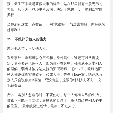
疑，天生下来就是要做大事的样子，站在那里就有一股无形的
力量，从不为一些琐事所烦恼，决定了就去干，干脆利落雷厉
风行。
当你刷到这里，点赞留下一句“我很好”，与过去和解，你将越来
越顺利！
35、
不乱评价他人的能力
未经他人苦，不劝他人善。
置身事外，谁都可以心平气和，身处其中，谁还可以从容淡
定，请不要评论任何人，因为你不在其中。强者从不追求别人
的理解，弱者才被身边人搞的哭哭啼啼。 你牛x了，吃碗泡面，
别人都说你真实没架子，必成大业；你是个lou+货，吃碗泡面，
别人只会说你穷B寒酸，死没出息，这跟你对别人好不好，没一
毛钱关系！
所以，当别人忽略你时，不要伤心，每个人都有自己的生活，
谁都不可能一直陪你，最尴尬的莫过于，高估自己在别人心中
的位置。 最卑贱莫过感情，最凉，不过人心。