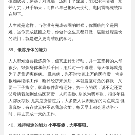
破圈成功，穿越了对流层，达到了
平流层
，阳光洋洋洒洒，光
芒万丈，只手触天，而自己早已把风云变幻、电闪雷鸣统统踩
在脚下。
人生就是这样，当你没有完成破圈的时候，你面临的全是困
难，当你完成破圈之后，你做什么生意都好做，破圈过程最快
的法门，就是进入更高维度的学习。
39、
锻炼身体的能力
人人都知道要锻炼身体，但真正付出行动，并一直坚持的人却
很少。锻炼身体和养兵千日，用兵时一个道理，每天锻炼就是
为了尽量远离疾病。 旦患病，先不说动辄上万的医疗费，肯定
很难再继续工作，断掉经济来源后，本就岌岌可危的存款，又
要一下子掏空，家庭条件富裕还好，穷一点的话，说不定还要
父母腆着脸到处借医药费，人间实惨. 别以为我夸张，很多年轻
人都没存款.尤其是疫情过后，大多数人认识最深的两点就是:健
康真好，有存款真好不论我怎么忙，每天早上都会运动半小
时，再去完成一天的工作。
40、
难得糊涂的能力 小事要傻，大事要狠。