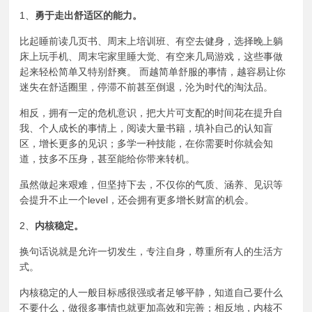
1、
勇于走出舒适区的能力。
比起睡前读几页书、周末上培训班、有空去健身，选择晚上躺
床上玩手机、周末宅家里睡大觉、有空来几局游戏，这些事做
起来轻松简单又特别舒爽。 而越简单舒服的事情，越容易让你
迷失在舒适圈里，停滞不前甚至倒退，沦为时代的淘汰品。
相反，拥有一定的危机意识，把大片可支配的时间花在提升自
我、个人成长的事情上，阅读大量书籍，填补自己的认知盲
区，增长更多的见识；多学一种技能，在你需要时你就会知
道，技多不压身，甚至能给你带来转机。
虽然做起来艰难，但坚持下去，不仅你的气质、涵养、见识等
会提升不止一个level，还会拥有更多增长财富的机会。
2、
内核稳定。
换句话说就是
允许一切发生
，专注自身，尊重所有人的生活方
式。
内核稳定的人一般目标感很强或者足够平静，知道自己要什么
不要什么，做很多事情也就更加高效和完善；相反地，内核不