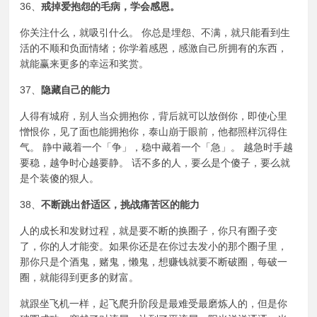
36、
戒掉爱抱怨的毛病，学会感恩。
你关注什么，就吸引什么。 你总是埋怨、不满，就只能看到生
活的不顺和负面情绪；你学着感恩，感激自己所拥有的东西，
就能赢来更多的幸运和奖赏。
37、
隐藏自己的能力
人得有城府，别人当众拥抱你，背后就可以放倒你，即使心里
憎恨你，见了面也能拥抱你，泰山崩于眼前，他都照样沉得住
气。 静中藏着一个「争」，稳中藏着一个「急」。 越急时手越
要稳，越争时心越要静。 话不多的人，要么是个傻子，要么就
是个装傻的狠人。
38、
不断跳出舒适区，挑战痛苦区的能力
人的成长和发财过程，就是要不断的换圈子，你只有圈子变
了，你的人才能变。如果你还是在你过去发小的那个圈子里，
那你只是个酒鬼，赌鬼，懒鬼，想赚钱就要不断破圈，每破一
圈，就能得到更多的财富。
就跟坐飞机一样，起飞爬升阶段是最难受最磨炼人的，但是你