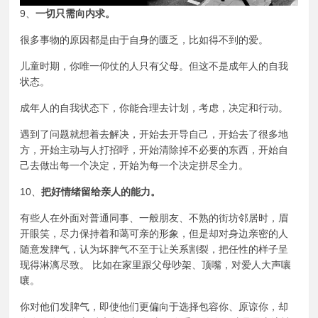
9、
一切只需向内求。
很多事物的原因都是由于自身的匮乏，比如得不到的爱。
儿童时期
，你唯一仰仗的人只有父母。但这不是成年人的自我
状态。
成年人的自我状态下，你能合理去计划，考虑，决定和行动。
遇到了问题就想着去解决，开始去开导自己，开始去了很多地
方，开始主动与人打招呼，开始清除掉不必要的东西，开始自
己去做出每一个决定，开始为每一个决定拼尽全力。
10、
把好情绪留给亲人的能力。
有些人在外面对普通同事、一般朋友、不熟的街坊邻居时，眉
开眼笑，尽力保持着和蔼可亲的形象，但是却对身边亲密的人
随意发脾气，认为坏脾气不至于让关系割裂，把任性的样子呈
现得淋漓尽致。 比如在家里跟父母吵架、顶嘴，对爱人大声嚷
嚷。
你对他们发脾气，即使他们更偏向于选择包容你、原谅你，却