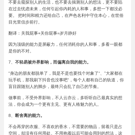
不要去窥探别人的生活，也不要去揣测别人的想法，更不要陷
在过去忧虑未来，任何引起你内耗的人和事，多想一下都没必
要。 把时间和精力还给自己，在声色名利中守住本心，在世俗
目光里信步前行。
翻译：关我屁事+关你屁事=
岁月静好
因为顶级的能力是屏蔽力，任何消耗你的人和事，多看一眼都
是你的不对。
7、
不轻易被外界影响，而偏离自我的能力。
“身边的朋友都脱单了，我是不是也要找个对象了“、”大家都在
玩手机，那我刷下抖音也没事吧“，每个人都有自己的轨道，你
盲目跟随别人的脚步，最终只会乱了自己的节奏。
做事前，不受外界影响，不人云亦云，多听听自己最真实的想
法，你会成为一个更有主见、更有
人格魅力
的人。
8、
断舍离的能力。
不会再穿的衣服、不喜欢的香水，不需要的物品，留着只是占
空间，却没有任何用处。不用抱着以后可能会用到的想法，这