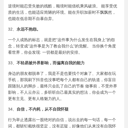
逆境时能忍受失败的残酷，顺境时能借机乘风破浪。 能享受优
质的生活，也能适应简陋的环境。能在升职加薪时不飘飘然，
也能在低谷期不自暴自弃。
32、
永远不抱怨。
一个人成熟的标志，就是把“这件事为什么发生在我身上"的怨
念，转变成“这件事是为了教会我什么"的觉醒。 当你换个角度
看世界，你会发现: 一切都是
最好的安排
。
33、
不轻易被外界影响，而偏离自我的能力
身边的朋友都脱单了，我是不是也要找个对象了、大家都在玩
手机，那我刷下抖音也没事吧每个人都有自己的轨道，你盲目
跟随别人的脚步，最终只会乱了自己的节奏 做事前，不受外界
影响，不人云亦云，多听听自己最真实的想法，你会成为一个
更有主见、更有人格魅力的人。
34、
自信，不内耗，从不自我怀疑
行为举止透露出一股绝对的自信，说出去的每一句话，每一个
词，都斩钉截铁很坚定，没有迟疑，好像他们从来没有自我怀