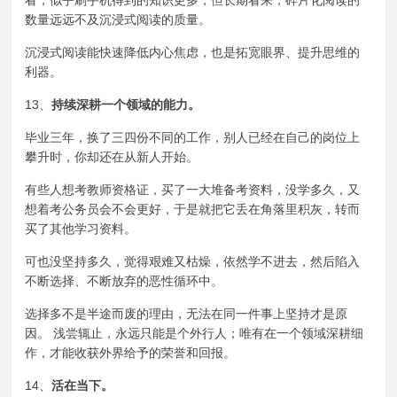
看，似乎刷手机得到的知识更多，但长期看来，碎片化阅读的
数量远远不及沉浸式阅读的质量。
沉浸式阅读能快速降低内心焦虑，也是拓宽眼界、提升思维的
利器。
13、
持续深耕一个领域的能力。
毕业三年，换了三四份不同的工作，别人已经在自己的岗位上
攀升时，你却还在从新人开始。
有些人想考
教师资格证
，买了一大堆备考资料，没学多久，又
想着考公务员会不会更好，于是就把它丢在角落里积灰，转而
买了其他学习资料。
可也没坚持多久，觉得艰难又枯燥，依然学不进去，然后陷入
不断选择、不断放弃的恶性循环中。
选择多不是半途而废的理由，无法在同一件事上坚持才是原
因。 浅尝辄止，永远只能是个外行人；唯有在一个领域深耕细
作，才能收获外界给予的荣誉和回报。
14、
活在当下。