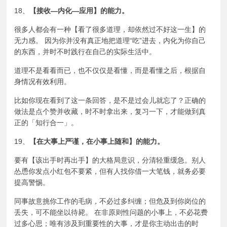
18、
【接收—内化—应用】的能力。
很多人都会有一种【看了很多道理，却依然过不好这一生】的
无力感。 因为你并没有真正地把道理“吃”进去，内化为你自己
的东西，并时不时践行在自己的实际生活中。
道理不是看看而已，也不仅仅是看懂，而是看懂之后，根据自
身情况有效利用。
比如你现在看到了这一条回答，是不是过会儿就忘了？正确的
做法是点个赞并收藏，时不时拿出来，复习一下，才能做到真
正的「
知行合一
」。
19、
【在大事上严谨，在小事上随和】的能力。
要有【该出手时再出手】的大格局意识，分清轻重缓急。别人
怂恿你发点小红包不要紧，但有人找你借一大笔钱，就务必要
提高警惕。
同事故意挑你工作的毛病，不必过多纠缠；但危及到你岗位的
丢失，可不能坐以待毙。 在非原则性问题的小事上，不必花费
过多心思；唯有涉及到重要性的大事，才是你主动出击的时