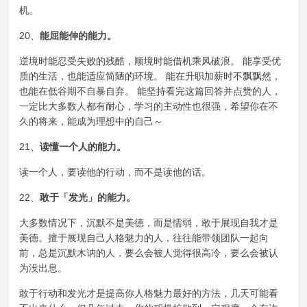
机。
20、
能屈能伸的能力。
逆境时能忍受失败的残酷，顺境时能借机
乘风破浪
。 能享受优
质的生活，也能适应简陋的环境。 能在升职加薪时不飘飘然，
也能在低谷期不自暴自弃。 能坚持看完这篇回答并点赞的人，
一定比大多数人都有耐心，学习的主动性也很强，希望你在不
久的将来，能成为理想中的自己～
21、
读懂一个人的能力。
读一个人，要读他的行动，而不是读他的话。
22、
敢于「发光」的能力。
大多数情况下，沉默不是美德，而是懦弱，敢于展现自我才是
美德。擅于展现自己人格魅力的人，往往能带领团队一起向
前，总是沉默木讷的人，要么会被人觉得很高冷，要么会被认
为没出息。
敢于行动和发光才是提高你人格魅力最好的方法，几天可能看