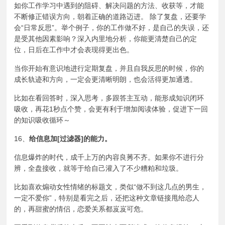
如你工作学习中遇到的阻碍、解决问题的方法、收获等，才能
不断修正错误方向，朝着正确的道路迈进。 除了复盘，还要学
会“日常反思”。举个例子，你的工作做不好，是自己的失误，还
是受其他因素影响？深入内里地分析，你能更清楚自己的定
位，日后在工作中才会表现得更出色。
当你开始有意识地进行定期复盘，并且自我反思的时候，你的
成长轨迹和方向，一定会更清晰明朗，也会活得更加通透。
比如在看回答时，深入思考，多跟答主互动，能形成知识闭环
吸收，再花1秒点个赞，会更有利于增加阅读体验，促进下一回
的知识吸收循环～
16、
给信息加[
过滤器
]的能力。
信息爆炸的时代，成千上万的内容良莠不齐。如果你不进行分
辨，全盘接收，就等于给自己灌入了不少糟粕和垃圾。
比如喜欢煽动女性情绪的标题文，类似“做不到这几点的男生，
一定不爱你”，特别是看完之后，还把这种文章链接甩给恋人
的，再甜蜜的情侣，恋爱关系都岌岌可危。