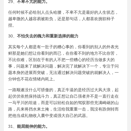
29、
不卑不亢的能力。
任何时候不必给别人点头哈腰，不卑不亢是最好的人生状态，
越卑微的人越容易被欺负，还是那句话，人都喜欢挑软柿子
捏。
30、
不怕失去的魄力和重新选择的能力
其实每个人都是有一肚子的
糟心事
的，你看到的别人的外表光
鲜那是她们想让你看到的而已，在你看不到的地方不比你苦，
不比你难，区别在于有的人不把一些糟心的经历当做多大的
事，问题来了就解决问题，解决完了就解决下一个，专注于问
题本身的进展而突破，无法通过解决问题突破的就解决人，一
分钟也不花在
情绪内耗
上。
一路顺遂没什么可骄傲的，真正牛逼的是经历过大风大浪，起
起伏伏依然保持战斗力，真正想让自己强者并不是一直行走在
一马平川的坦途，而是可以轻松自如的驾驭那些充满崎岖的山
路，兵来将挡水来土掩，生活给我重重一击，我没有跌倒转而
把他当成礼物收入囊中变成强大自己的武器。
31、
能屈能伸的能力。