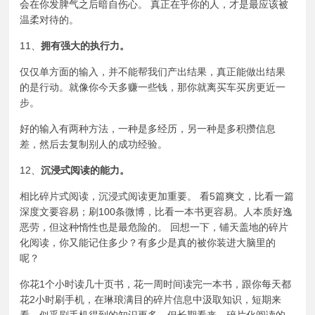
会在你发脾气之后暗自伤心。 真正在乎你的人，才是最应该被
温柔对待的。
11、
拥有强大的
执行力
。
仅仅单方面的输入，并不能帮我们产出结果，真正能做出结果
的是行动。就像你今天多赚一些钱，那你就离买车买房更近一
步。
好的输入有两种方法，一种是多经历，另一种是多积攒信息
差，然后去复制别人的成功经验。
12、
沉浸式阅读
的能力。
相比碎片式阅读，沉浸式阅读更加重要。 看5篇爽文，比看一篇
深度文要容易；刷100条微博，比看一本书更容易。人本质好逸
恶劳，但这种惰性也是最危险的。 回想一下，铺天盖地的碎片
化阅读，你又能记住多少？有多少是真的被你装进大脑里的
呢？
你花1个小时读几十页书，花一周时间读完一本书，跟你每天都
花2小时刷手机，在琳琅满目的碎片信息中汲取知识，短期来