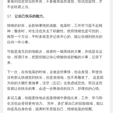
要看到信息背后的本质，不要被表面所迷惑，给信息提纯，才
不会轻易上当。
17、
让自己快乐的能力。
情绪的好坏，会影响事情的成败。低落时，工作学习提不起精
神；颓丧时，对生活也失去了积极性。然而情绪也是可控的，
推荐一个方法，平时多留意并记录开心的、能让你感到快乐的
任何一件小事。
可能是漫无目的地散步，或者吃一顿美味的大餐，亦或是去运
动，挥洒汗水，把那些能让你心情愉快或舒畅的小事，记录下
来。
下一次，在你低落的时候，去做这些事情，你会发现，即使你
没有那么快感觉到快乐，但是渐渐地，也不再颓丧了。 这是因
为你的大脑忙着做事，没空（忘记）去焦虑或悲伤。而且这些
容易让你快乐的事，会进一步释放你的压力，舒缓你的心情。
多试几遍，你能更快地从低落情绪中挣脱出来，工作、学习和
生活也会变得更有动力。 另外，多扩展自己的技能领域，能让
你提高自身价值，脱离时常质疑自己，情绪低落的怪圈。