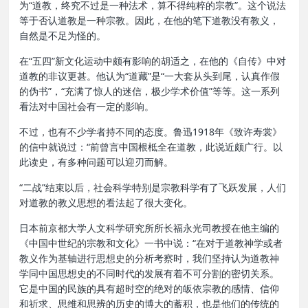
为“道教，终究不过是一种法术，算不得纯粹的宗教”。这个说法
等于否认道教是一种宗教。因此，在他的笔下道教没有教义，
自然是不足为怪的。
在“五四”新文化运动中颇有影响的胡适之，在他的《自传》中对
道教的非议更甚。他认为“道藏”是“一大套从头到尾，认真作假
的伪书”，“充满了惊人的迷信，极少学术价值”等等。这一系列
看法对中国社会有一定的影响。
不过，也有不少学者持不同的态度。鲁迅1918年《致许寿裳》
的信中就说过：“前曾言中国根柢全在道教，此说近颇广行。以
此读史，有多种问题可以迎刃而解。
“二战”结束以后，社会科学特别是宗教科学有了飞跃发展，人们
对道教的教义思想的看法起了很大变化。
日本前京都大学人文科学研究所所长福永光司教授在他主编的
《中国中世纪的宗教和文化》一书中说：“在对于道教神学或者
教义作为基轴进行思想史的分析考察时，我们坚持认为道教神
学同中国思想史的不同时代的发展有着不可分割的密切关系。
它是中国的民族的具有超时空的绝对的皈依宗教的感情、信仰
和祈求、思维和思辨的历史的博大的蓄积，也是他们的传统的