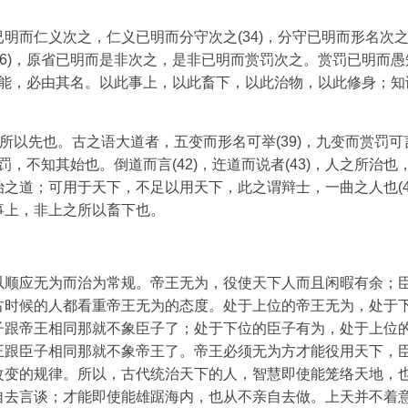
明而仁义次之，仁义已明而分守次之(34)，分守已明而形名次
(36)，原省已明而是非次之，是非已明而赏罚次之。赏罚已明而愚
必分其能，必由其名。以此事上，以此畜下，以此治物，以此修身；知
所以先也。古之语大道者，五变而形名可举(39)，九变而赏罚可
赏罚，不知其始也。倒道而言(42)，迕道而说者(43)，人之所治也
之道；可用于天下，不足以用天下，此之谓辩士，一曲之人也(4
事上，非上之所以畜下也。
以顺应无为而治为常规。帝王无为，役使天下人而且闲暇有余；
古时候的人都看重帝王无为的态度。处于上位的帝王无为，处于
子跟帝王相同那就不象臣子了；处于下位的臣子有为，处于上位
王跟臣子相同那就不象帝王了。帝王必须无为方才能役用天下，
改变的规律。所以，古代统治天下的人，智慧即使能笼络天地，
自去言谈；才能即使能雄踞海内，也从不亲自去做。上天并不着