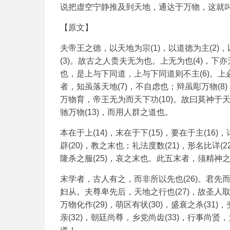
说把虚空宁静推及到天地，通达于万物，这就
【原文】
夫帝王之德，以天地为宗(1)，以道德为主(2
(3)。故古之人贵夫无为也。上无为也(4)，
也，是上与下同道，上与下同道则不主(6)。
者，知虽落天地(7)，不自虑也；辩虽彫万物(
万物育，帝王无为而天下功(10)。故曰莫神于天
驰万物(13)，而用人群之道也。
本在于上(14)，末在于下(15)，要在于主(16)
辟(20)，教之末也；礼法度数(21)，形名比详(
隆杀之服(25)，哀之末也。此五末者，须精神
末学者，古人有之，而非所以先也(26)。君
妇从。夫尊卑先后，天地之行也(27)，故圣人
万物化作(29)，萌区有状(30)，盛衰之杀(
亲(32)，朝廷尚尊，乡党尚齿(33)，行事