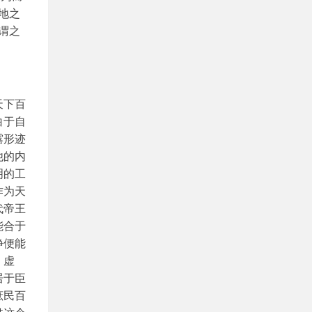
地之
谓之
天下百
白于自
露形迹
他的内
明的工
作为天
代帝王
能合于
静便能
。虚
居于臣
庶民百