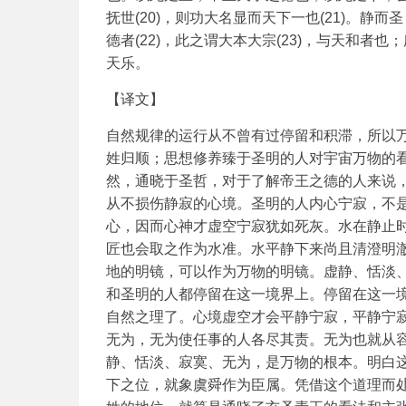
抚世(20)，则功大名显而天下一也(21)。
德者(22)，此之谓大本大宗(23)，与天和
天乐。
【译文】
自然规律的运行从不曾有过停留和积滞，所以
姓归顺；思想修养臻于圣明的人对宇宙万物的
然，通晓于圣哲，对于了解帝王之德的人来说
从不损伤静寂的心境。圣明的人内心宁寂，不
心，因而心神才虚空宁寂犹如死灰。水在静止
匠也会取之作为水准。水平静下来尚且清澄明
地的明镜，可以作为万物的明镜。虚静、恬淡
和圣明的人都停留在这一境界上。停留在这一
自然之理了。心境虚空才会平静宁寂，平静宁
无为，无为使任事的人各尽其责。无为也就从
静、恬淡、寂寞、无为，是万物的根本。明白
下之位，就象虞舜作为臣属。凭借这个道理而