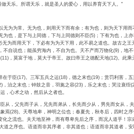
叫做天乐。所谓天乐，就是圣人的爱心，用以养育天下人。”
)，以无为为常。无为也，则用天下而有余；有为也，则为天下用而
下亦无为也，是下与上同德，下与上同德则不臣(5)；下有为也，上
上必无为而用天下，下必有为为天下用，此不易之道也。故古之王
8)，不自说也；能虽穷海内，不自为也。天不产而万物化(9)，地
(11)，莫富于地，莫大于帝王。故曰帝王之德配天地(12)。此乘
，详在于臣(17)。三军五兵之运(18)，德之末也(19)；赏罚利害，
22)，治之末也；钟鼓之音，羽旄之容(23)，乐之末也；哭泣衰绖(2
之运，心术之动，然后从之者也。
先而臣从，父先而子从，兄先而弟从，长先而少从，男先而女从，
取象焉(28)。天尊地卑，神明之位也；春夏先，秋冬后，四时之序
31)，变化之流也。夫天地至神，而有尊卑先后之序，而况人道乎！宗
尚贤，大道之序也。语道而非其序者，非其道也；语道而非其道者，安