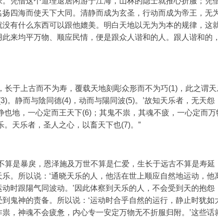
张。凭借这个道理退居闲游于江海，山林的隐士就推心折服；凭
名扬四海而使天下大同。清静而成为玄圣，行动而成为帝王，无
就没有什么东西可以跟他媲美。明白天地以无为为本的规律，这
用此来均平万物、顺应民情，便是跟众人谐和的人。跟人谐和的
，长于上古而不为寿，覆载天地刻彫众形而不为巧(1)，此之谓天
3)。静而与陰同德(4)，动而与陽同波(5)。’故知天乐者，无天怨
静也地，一心定而王天下(6)；其鬼不祟，其魂不疲，一心定而万
。天乐者，圣人之心，以畜天下也(7)。”
物不算是暴戾，恩泽施及万世不算是仁爱，生长于远古不算是寿延
天乐。所以说：‘通晓天乐的人，他活在世上顺应自然地运动，他
运动时跟陽气同波动。’因此体察到天乐的人，不会受到天的抱怨
受到鬼神的责备。所以说：‘运动时合乎自然的运行，静止时犹如
作祟，神魂不会疲惫，内心专一安定万物无不折服归附。’这些话