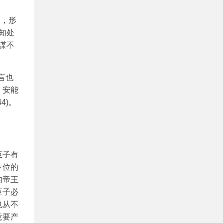
之，形
知处
谋不
言也
，安能
4)。
臣子有
下位的
的帝王
臣子必
也从不
意要产