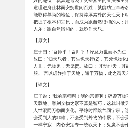
姓的地位，就算是通晓了玄圣素王的看法和主
道理进身仕林而安抚世间百姓，就能功业卓著
能取得尊尚的地位，保持淳厚素朴的天性天下
把握了根本和宗原，而成为跟自然谐和的人；
人乐；跟自然谐和的，就称作天乐。
【原文】
庄子曰：“吾师乎！吾师乎！泽及万世而不为仁
故曰：‘知天乐者，其生也天行(2)，其死也物化(
人非，无物累，无鬼责。故曰：‘其动也天，其
服。’言以虚静推于天地，通于万物，此之谓天乐
【译文】
庄子说：“我的宗师啊！我的宗师啊！碎毁万
天载地、雕刻众物之形不算是智巧，这就叫做
人世混同万物而变化。平静时跟陰气同宁寂，
会受到人的非难，不会受到外物的牵累，不会
一样宁寂，内心安定专一统驭天下；鬼魔不会