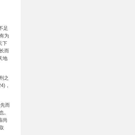
不足
亦有为
天下
不长而
天地
五刑之
4)，
夫先而
也。
庙尚
取