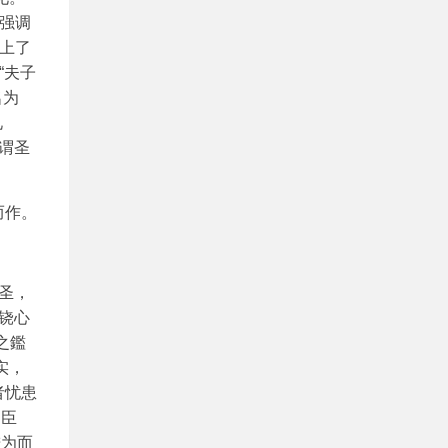
强调
上了
“夫子
名为
礼
所谓圣
而作。
于圣，
以铙心
之鑑
实，
者忧患
为臣
进为而