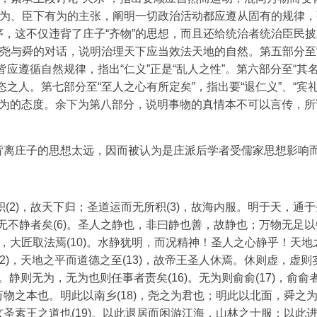
无为、臣下有为的主张，阐明一切政治活动都应遵从固有的规律，
，这不仅违背了庄子“齐物”的思想，而且还给统治者统治臣民披
借尧与舜的对话，说明治理天下应当效法天地的自然。第五部分至
应遵循自然规律，指出“仁义”正是“乱人之性”。第六部分至“其
之人。第七部分至“至人之心有所定矣”，指出要“退仁义”、“宾
倡无为的态度。余下为第八部分，说明事物的真情本不可以言传，
背离庄子的思想太远，因而被认为是庄派后学者受儒家思想影响
积(2)，故天下归；圣道运而无所积(3)，故海内服。明于天，通
昧然无不静者矣(6)。圣人之静也，非曰静也善，故静也；万物无足
(9)，大匠取法焉(10)。水静犹明，而况精神！圣人之心静乎！天地
12)，天地之平而道德之至(13)，故帝王圣人休焉。休则虚，虚则
矣。静则无为，无为也则任事者责矣(16)。无为则俞俞(17)，俞俞
物之本也。明此以南乡(18)，尧之为君也；明此以北面，舜之
圣素王之道也(19)。以此退居而闲游江海，山林之士服；以此