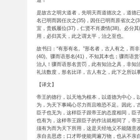
道！
是故古之明大道者，先明天而道德次之，道德已
名已明而因任次之(35)，因任已明而原省次之
宜，贵贱履位(37)，仁贤不肖袭情(38)。
用，必归其天，此之谓太平，治之至也。
故书曰：“有形有名。”形名者，古人有之，而非
(40)。骤而语形名(41)，不知其本也；骤而语
治人！骤而语形名赏罚，此有知治之具，非知治
礼法数度，形名比详，古人有之，此下之所以
【译文】
帝王的德行，以天地为根本，以道德为中心，
为，为天下事竭心尽力而且唯恐不足。因此，
臣子也无为，这样臣子跟帝王的态度相同，臣
也有为，这样帝王跟臣子的作法就相同了，帝
须有为而为天下所用，这是天经地义不能随意
亲自去思虑；口才即使能周遍万物，也从不亲