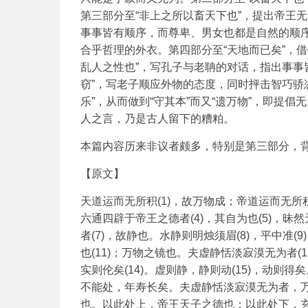
第三部分至“非上之所以畜天下也”，提出帝王
事事皆有顺序，而尊卑、男女也都是自然的顺序
合乎哲理的外衣。第四部分至“天地而已矣”，
乱人之性也”，写孔子与老聃的对话，指出事事皆
窃”，写老子顺应外物的态度，同时抨击智巧骄恣
乐”，从而做到“守其本”而又“遗万物”，即提
人之言，乃是古人留下的糟粕。
本篇内容历来非议者颇多，特别是第三部分，
【原文】
天道运而无所积(1)，故万物成；帝道运而无所
六通四辟于帝王之德者(4)，其自为也(5)，
者(7)，故静也。水静则明烛须眉(8)，平中准
也(11)；万物之镜也。夫虚静恬淡寂漠无为者(
实则伦矣(14)。虚则静，静则动(15)，动则得
不能处，年寿长矣。夫虚静恬淡寂漠无为者，万
也。以此处上，帝王天子之德也；以此处下，玄