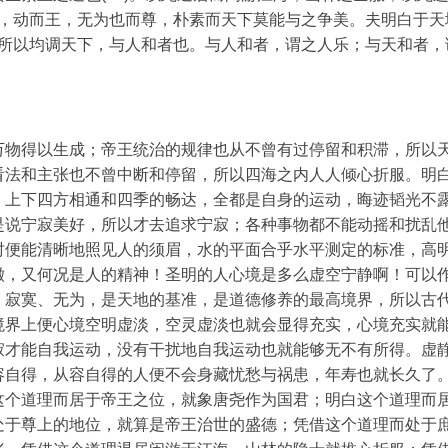
静而圣，动而王，无为也而尊，朴素而天下莫能与之争美。夫明白于天
者也；所以均调天下，与人和者也。与人和者，谓之人乐；与天和者，
万物得以生成；帝王统治的规律也从不曾有过停留和积滞，所以
看法和主张也不曾中断和停留，所以四海之内人人倾心折服。明
，上下四方相通和四季的畅达，全都是自身的运动，晦迹韬光不
是说宁寂美好，所以才去追求宁寂；各种事物都不能动摇和扰乱
时便能清晰地照见人的须眉，水的平面合乎水平测定的标准，高
澈，又何况是人的精神！圣明的人心境是多么虚空宁静啊！可以
、寂寞、无为，是天地的基准，是道德修养的最高境界，所以古
境界上便心境空明虚淡，空灵虚淡也就会显得充实，心境充实就
寂才能自我运动，没有干扰地自我运动也就能够无不有所得。虚
容自得，从容自得的人便不会身藏忧愁与祸患，年寿也就长久了
这个道理而居于帝王之位，就象唐尧作为国君；明白这个道理而
处于尊上的地位，就算是帝王治世的盛德；凭借这个道理而处于