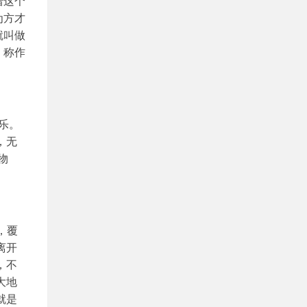
借这个
为方才
就叫做
，称作
乐。
，无
物
，覆
离开
，不
大地
就是