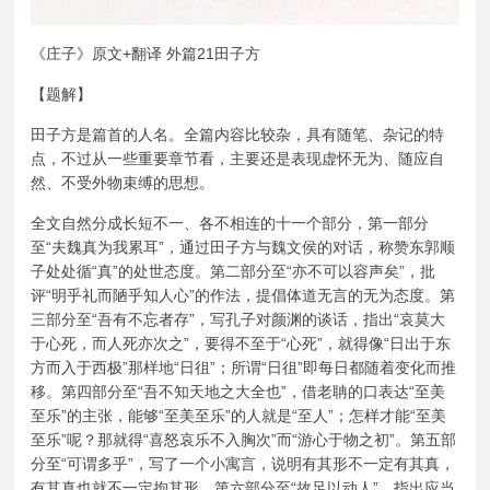
《庄子》原文+翻译 外篇21田子方
【题解】
田子方是篇首的人名。全篇内容比较杂，具有随笔、杂记的特
点，不过从一些重要章节看，主要还是表现虚怀无为、随应自
然、不受外物束缚的思想。
全文自然分成长短不一、各不相连的十一个部分，第一部分
至“夫魏真为我累耳”，通过田子方与魏文侯的对话，称赞东郭顺
子处处循“真”的处世态度。第二部分至“亦不可以容声矣”，批
评“明乎礼而陋乎知人心”的作法，提倡体道无言的无为态度。第
三部分至“吾有不忘者存”，写孔子对颜渊的谈话，指出“哀莫大
于心死，而人死亦次之”，要得不至于“心死”，就得像“日出于东
方而入于西极”那样地“日徂”；所谓“日徂”即每日都随着变化而推
移。第四部分至“吾不知天地之大全也”，借老聃的口表达“至美
至乐”的主张，能够“至美至乐”的人就是“至人”；怎样才能“至美
至乐”呢？那就得“喜怒哀乐不入胸次”而“游心于物之初”。第五部
分至“可谓多乎”，写了一个小寓言，说明有其形不一定有其真，
有其真也就不一定拘其形。第六部分至“故足以动人”，指出应当