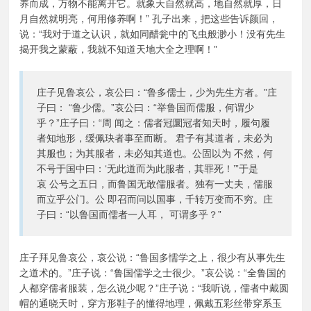
养而成，万物不能离开它。就象天自然就高，地自然就厚，日
月自然就明亮，何用修养啊！” 孔子出来，把这些告诉颜回，
说：“我对于道之认识，就如同醋瓮中的飞虫般渺小！没有先生
揭开我之蒙蔽，我就不知道天地大全之理啊！”
庄子见鲁哀公，哀公曰：“鲁多儒士，少为先生方者。”庄
子曰： “鲁少儒。”哀公曰：“举鲁国而儒服，何谓少
乎？”庄子曰：“周 闻之：儒者冠圜冠者知天时，履句履
者知地形，缓佩玦者事至而断。 君子有其道者，未必为
其服也；为其服者，未必知其道也。公固以为 不然，何
不号于国中曰：‘无此道而为此服者，其罪死！’”于是
哀 公号之五日，而鲁国无敢儒服者。独有一丈夫，儒服
而立乎公门。公 即召而问以国事，千转万变而不穷。庄
子曰：“以鲁国而儒者一人耳， 可谓多乎？”
庄子拜见鲁哀公，哀公说：“鲁国多懦学之上，很少有从事先生
之道术的。”庄子说：“鲁国儒学之士很少。”哀公说：“全鲁国的
人都穿儒者服装，怎么说少呢？”庄子说：“我听说，儒者中戴圆
帽的通晓天时，穿方形鞋子的懂得地理，佩戴五彩丝带穿系玉