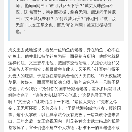
师，北面而问曰：“政可以及天下乎？”臧丈人昧然而不
应，泛 然而辞，朝令而夜循，终身无闻。颜渊问于仲尼
曰：“文王其犹未邪？ 又何以梦为乎？”仲尼曰：“默，汝
无言！夫文王尽之也，而又何论 剌焉！彼直以循斯须
也。”
周文王去臧地巡视，看见一位钓鱼的老者，身在钓鱼，心不在
钓鱼上。他并非以持竿钓鱼为事，而是别有所钓，他经常就是
这样钓法。文王想举用他，把国事交他治理，又担心大臣和父
兄辈族人不肯相安；想最后舍弃此人，又不忍心让百姓们得不
到善人的庇荫。于是就在清晨集合他的大夫们说：“昨天夜里我
梦见一位好人，面黑两颊长满长须，骑的杂色马有一只蹄子是
赤色，命令我说：‘托付你的国事给臧地老者，差不多民就可以
解除病痛了！’”诸位大夫惊惧不安他说：“这是先君王季历
啊！”文王说：“让我们占卜一下吧。”诸位大夫说：“先君之命
令，王无可怀疑，又何必占卜。”于是就迎接臧地老者，授给国
事。这个人掌政，以往典章法令没有更改，一篇新政令也未发
出。三年之后，文王巡视国内，则见各种文士武士结成的私党
都散掉了，官长们也不建立个人功德，标准不一的量器也不敢