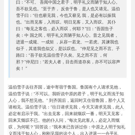
曰：“不可。 吾闻中国之君子，明乎礼义而陋于知人心。
吾不欲见也。”至于齐， 反舍于鲁，是人也又请见。温伯
雪子曰：“往也蕲见我，今也又蕲见 我，是必有以振我
也。”出而见客，入而叹。明日见客，又入而叹。 其仆
曰：“每见之客也，必入而叹，何耶？”曰：“吾固告子
矣：中 国之民，明乎礼义而陋乎知人心。昔之见我者，
进退一成规、一成矩 ，从容一若龙、一若虎。其谏我也
似子，其道我也似父，是以叹也。 ”仲尼见之而不言。子
路曰：“吾子欲见温伯雪子久矣。见之而不言 ，何
邪？”仲尼曰：“若夫人者，目击而道存矣，亦不可以容声
矣！ ”
温伯雪子去往齐国，途中寄宿于鲁国。鲁国有个人请求见他，
温伯雪子说：“不可以。我听说中原的君子，明于礼义而浅于知
人心，我不想见他。” 到齐国后，返回时又住宿鲁国，那个人又
请相见。温伯雪子说：“往日请求见我，今天又请求见我，此人
必定有启示于我。”出去见客，回来就慨叹一番，明天又见客，
回来又慨叹不已。他的仆人问，“每次见此客人，必定入而慨
叹，为何呢？”回答说：“我本来已告诉过你：中原之人明于知礼
义而浅于知人心，刚刚见我的这个人，出入进退一一合乎礼