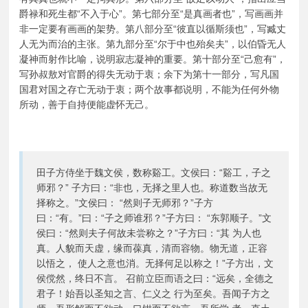
爵禄和死生都“不入于心”。第七部分至“是真画者也”，写画画并
非一定要有画画的架势。第八部分至“彼直以循斯须也”，写臧丈
人无为而治的主张。第九部分至“尔于中也殆矣夫”，以伯昏无人
凝神而射作比喻，说明寂志凝神的重要。第十部分至“己愈有”，
写孙叔敖对官爵的得失无动于衷；余下为第十一部分，写凡国
国君对国之存亡无动于衷；两个故事都说明，不能为任何外物
所动，善于自持便能虚怀无己。
田子方侍坐于魏文侯，数称谿工。文侯曰：“谿工，子之
师邪？” 子方曰：“非也，无择之里人也。称道数当故无
择称之。”文侯曰： “然则子无师邪？”子方
曰：“有。”曰：“子之师谁邪？”子方曰： “东郭顺子。”文
侯曰：“然则夫子何故未尝称之？”子方曰：“其 为人也
真。人貌而天虚，缘而葆真，清而容物。物无道，正容
以悟之， 使人之意也消。无择何足以称之！”子方出，文
侯傥然，终日不言。 召前立臣而语之曰：“远矣，全德之
君子！始吾以圣知之言、仁义之 行为至矣。吾闻子方之