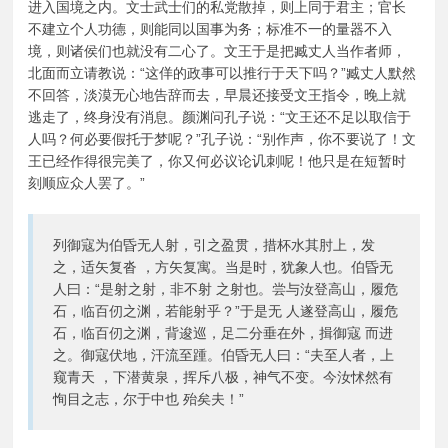
进入国境之内。文士武士们的私党散掉，则上同于君主；官长
不建立个人功德，则能同以国事为务；标准不一的量器不入
境，则诸侯们也就没有二心了。文王于是把臧丈人当作者师，
北面而立请教说：“这佯的政事可以推行于天下吗？”臧丈人默然
不回答，淡漠无心地告辞而去，早晨还接受文王指令，晚上就
逃走了，终身没有消息。颜渊问孔子说：“文王还不足以取信于
人吗？何必要假托于梦呢？”孔子说：“别作声，你不要说了！文
王已经作得很完美了，你又何必议论讥刺呢！他只是在短暂时
刻顺应众人罢了。”
列御寇为伯昏无人射，引之盈贯，措杯水其肘上，发
之，适矢复沓 ，方矢复寓。当是时，犹象人也。伯昏无
人曰：“是射之射，非不射 之射也。尝与汝登高山，履危
石，临百仞之渊，若能射乎？”于是无 人遂登高山，履危
石，临百仞之渊，背逡巡，足二分垂在外，揖御寇 而进
之。御寇伏地，汗流至踵。伯昏无人曰：“夫至人者，上
窥青天 ，下潜黄泉，挥斥八极，神气不变。今汝怵然有
恂目之志，尔于中也 殆矣夫！”