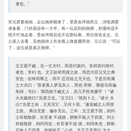
者也。”
宋元君要画画，众位画师都来了，受君命拜揖而立，润笔调墨
准备着，门外面还有一大半。有一位后到的画师，舒缓闲适不
慌不忙地走着，受命拜揖后也不在那站着，而往馆舍走去。元
公派人去看，见他脱掉上衣赤着上身盘腿而坐。元公说：“可以
了，这位就是真正画师。”
文王观于臧，见一丈夫钓，而其钓莫钓。非持其钓有钓
者也，常钓 也。文王欲举而授之政，而恐大臣父兄之弗
安也；欲终而释之，而不 忍百姓之无天也。于是旦而属
之大夫曰：“昔者寡人梦见良人，黑色 而髯，乘驳马而偏
朱蹄，号曰：‘寓而政于臧丈人，庶几乎民有瘳乎 ！’”诸
大夫蹴然曰∶“先君王也。”文王曰：“然则卜之。”诸大 夫
曰∶“先君之命，王其无它，又何卜焉。”遂迎臧丈人而授
之政。 典法无更，偏令无出。三年，文王观于国，则列
士坏植散群，长官者 不成德，斔斛不敢入于四竟。列士
坏植散群，则尚同也；长官者不成 德，则同务也，斔斛
不敢入于四竟，则诸侯无二心也。文王于是焉以 为大