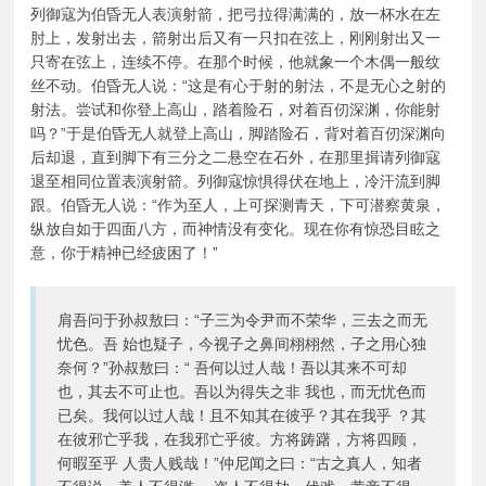
列御寇为伯昏无人表演射箭，把弓拉得满满的，放一杯水在左
肘上，发射出去，箭射出后又有一只扣在弦上，刚刚射出又一
只寄在弦上，连续不停。在那个时候，他就象一个木偶一般纹
丝不动。伯昏无人说：“这是有心于射的射法，不是无心之射的
射法。尝试和你登上高山，踏着险石，对着百仞深渊，你能射
吗？”于是伯昏无人就登上高山，脚踏险石，背对着百仞深渊向
后却退，直到脚下有三分之二悬空在石外，在那里揖请列御寇
退至相同位置表演射箭。列御寇惊惧得伏在地上，冷汗流到脚
跟。伯昏无人说：“作为至人，上可探测青天，下可潜察黄泉，
纵放自如于四面八方，而神情没有变化。现在你有惊恐目眩之
意，你于精神已经疲困了！”
肩吾问于孙叔敖曰：“子三为令尹而不荣华，三去之而无
忧色。吾 始也疑子，今视子之鼻间栩栩然，子之用心独
奈何？”孙叔敖曰：“ 吾何以过人哉！吾以其来不可却
也，其去不可止也。吾以为得失之非 我也，而无忧色而
已矣。我何以过人哉！且不知其在彼乎？其在我乎 ？其
在彼邪亡乎我，在我邪亡乎彼。方将踌躇，方将四顾，
何暇至乎 人贵人贱哉！”仲尼闻之曰：“古之真人，知者