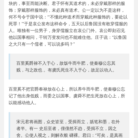
块的，事至而能决断。君子怀有其道术的，未必穿戴那样的服
饰；穿戴那样服饰的，未必真有道术。公一定以为不是这样，
何不号令于国中说：“‘不懂此种道术而穿戴此种服饰的，要处以
死罪！’”于是哀公发布这样命令，五天以后鲁国没有敢穿儒服的
人。唯独有一位男子，身穿儒服立在哀公门外。哀公即刻召见
他以国事相问，干转万变发问也不能难住他。庄子说：“以鲁国
之大只有一个儒者，可以说多吗？”
百里奚爵禄不入于心，故饭牛而牛肥，使秦穆公忘其
贱，与之政也 。有虞氏死生不入于心，故足以动人。
百里奚不把官爵奉禄放在心上，所以养牛而牛肥，使秦穆公忘
记了他出身低贱，而委之以国事。虞舜不把生死放在心上，所
以能感动他人。
宋元君将画图，众史皆至，受揖而立，舐笔和墨，在外
者半。有一 史后至者，儃儃然不趋，受揖不立，因之
舍。公使人视之，则解衣般 礴裸。君曰：“可矣，是真画