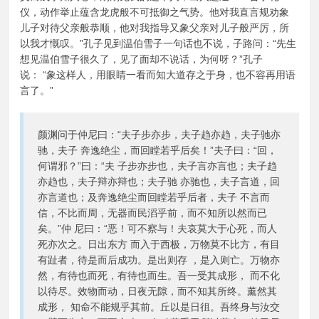
仪，动作举止蕴含龙虎般不可抵御之气势。他对我直言规劝象
儿子对待父亲般恭顺，他对我指导又象父亲对儿子般严厉，所
以我才慨叹。”孔子见到温伯雪子一句话也不说，子路问：“先生
想见温伯雪子很久了，见了面却不说话，为何呀？”孔子
说： “象这样人，用眼睛一看而知大道存之于身，也不容再用语
言了。”
颜渊问于仲尼曰：“夫子步亦步，夫子趋亦趋，夫子驰亦
驰，夫子 奔逸绝尘，而回瞠若乎后矣！”夫子曰：“回，
何谓邪？”曰：“夫 子步亦步也，夫子言亦言也；夫子趋
亦趋也，夫子辩亦辩也；夫子驰 亦驰也，夫子言道，回
亦言道也；及奔逸绝尘而回瞠若乎后者，夫子 不言而
信，不比而周，无器而民滔乎前，而不知所以然而已
矣。”仲 尼曰：“恶！可不察与！夫哀莫大于心死，而人
死亦次之。日出东方 而入于西极，万物莫不比方，有目
有趾者，待是而后成功。是出则存 ，是入则亡。万物亦
然，有待也而死，有待也而生。吾一受其成形， 而不化
以待尽。效物而动，日夜无隙，而不知其所终。薰然其
成形， 知命不能规乎其前。丘以是日徂。吾终身与汝交