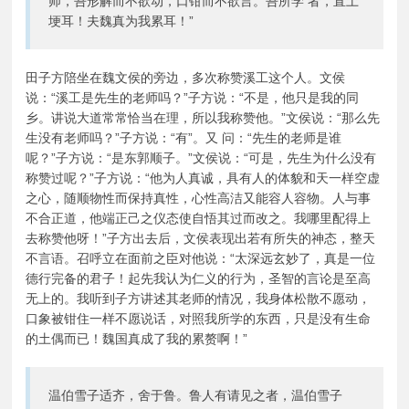
师，吾形解而不欲动，口钳而不欲言。吾所学 者，直土
埂耳！夫魏真为我累耳！”
田子方陪坐在魏文侯的旁边，多次称赞溪工这个人。文侯
说：“溪工是先生的老师吗？”子方说：“不是，他只是我的同
乡。讲说大道常常恰当在理，所以我称赞他。”文侯说：“那么先
生没有老师吗？”子方说：“有”。又 问：“先生的老师是谁
呢？”子方说：“是东郭顺子。”文侯说：“可是，先生为什么没有
称赞过呢？”子方说：“他为人真诚，具有人的体貌和天一样空虚
之心，随顺物性而保持真性，心性高洁又能容人容物。人与事
不合正道，他端正己之仪态使自悟其过而改之。我哪里配得上
去称赞他呀！”子方出去后，文侯表现出若有所失的神态，整天
不言语。召呼立在面前之臣对他说：“太深远玄妙了，真是一位
德行完备的君子！起先我认为仁义的行为，圣智的言论是至高
无上的。我听到子方讲述其老师的情况，我身体松散不愿动，
口象被钳住一样不愿说话，对照我所学的东西，只是没有生命
的土偶而已！魏国真成了我的累赘啊！”
温伯雪子适齐，舍于鲁。鲁人有请见之者，温伯雪子