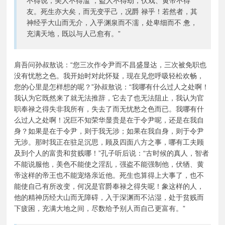
不得说，美人不得滥 ，盗人不得劫，伏戏、黄帝不得
友。死生亦大矣，而无变乎己，况爵 禄乎！若然者，其
神经乎大山而无介，入乎渊泉而不濡，处卑细而不 惫，
充满天地，既以与人己愈有。”
肩吾问孙叔敖说：“您三次作令尹而不昌盛显达，三次被免职也
没有忧愁之色。我开始时对此怀疑，现在见您呼吸轻松欢畅，
您的心里是怎样想的呢？”孙叔敖说：“我哪有什么过人之处啊！
我认为它既然来了就无法推辞，它去了也无法阻止，我认为官
职奉禄之得失非我所有，失去了而无忧愁之色而已。我哪有什
么过人之处啊！况巨不知荣华显贵是在于令尹呢，还是在我自
身？如果是在于令尹，则于我无涉；如果在我自身，则于令尹
无涉。那时我正在驻足沉思，顾及四面八方之事，哪有工夫顾
及到个人的富贵和贫贱哪！”孔子听后说：“古时候的真人，智者
不能说服他，美色不能使之淫乱，强盗不能强制他，伏牺、黄
帝这样的帝王也不能宠络亲近他。死生也算得上大事了，也不
能使自己有所改变，何况是官爵奉禄之得失呢！象这样的人，
他的精神历经大山而无障碍，入于深渊而不沾湿，处于贫贱而
下疲困，充满大地之间，尽数给予别人而自己更富有。”