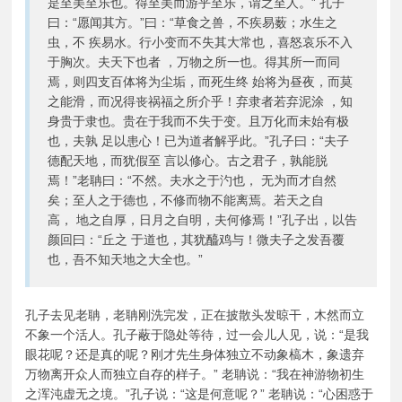
是至美至乐也。得至美而游乎至乐，谓之至人。” 孔子
曰：“愿闻其方。”曰：“草食之兽，不疾易薮；水生之
虫，不 疾易水。行小变而不失其大常也，喜怒哀乐不入
于胸次。夫天下也者 ，万物之所一也。得其所一而同
焉，则四支百体将为尘垢，而死生终 始将为昼夜，而莫
之能滑，而况得丧祸福之所介乎！弃隶者若弃泥涂 ，知
身贵于隶也。贵在于我而不失于变。且万化而未始有极
也，夫孰 足以患心！已为道者解乎此。”孔子曰：“夫子
德配天地，而犹假至 言以修心。古之君子，孰能脱
焉！”老聃曰：“不然。夫水之于汋也， 无为而才自然
矣；至人之于德也，不修而物不能离焉。若天之自
高， 地之自厚，日月之自明，夫何修焉！”孔子出，以告
颜回曰：“丘之 于道也，其犹醯鸡与！微夫子之发吾覆
也，吾不知天地之大全也。”
孔子去见老聃，老聃刚洗完发，正在披散头发晾干，木然而立
不象一个活人。孔子蔽于隐处等待，过一会儿人见，说：“是我
眼花呢？还是真的呢？刚才先生身体独立不动象槁木，象遗弃
万物离开众人而独立自存的样子。” 老聃说：“我在神游物初生
之浑沌虚无之境。”孔子说：“这是何意呢？” 老聃说：“心困惑于