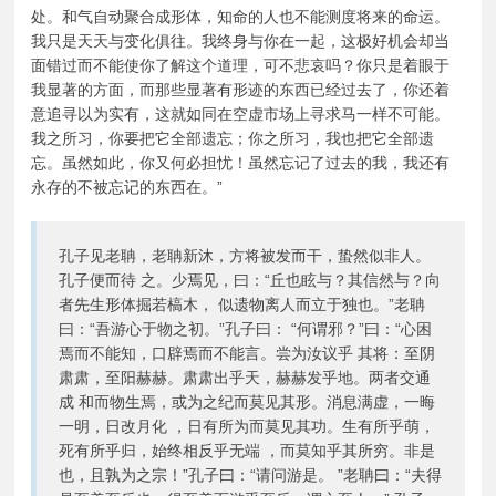
处。和气自动聚合成形体，知命的人也不能测度将来的命运。
我只是天天与变化俱往。我终身与你在一起，这极好机会却当
面错过而不能使你了解这个道理，可不悲哀吗？你只是着眼于
我显著的方面，而那些显著有形迹的东西已经过去了，你还着
意追寻以为实有，这就如同在空虚市场上寻求马一样不可能。
我之所习，你要把它全部遗忘；你之所习，我也把它全部遗
忘。虽然如此，你又何必担忧！虽然忘记了过去的我，我还有
永存的不被忘记的东西在。”
孔子见老聃，老聃新沐，方将被发而干，蛰然似非人。
孔子便而待 之。少焉见，曰：“丘也眩与？其信然与？向
者先生形体掘若槁木， 似遗物离人而立于独也。”老聃
曰：“吾游心于物之初。”孔子曰： “何谓邪？”曰：“心困
焉而不能知，口辟焉而不能言。尝为汝议乎 其将：至阴
肃肃，至阳赫赫。肃肃出乎天，赫赫发乎地。两者交通
成 和而物生焉，或为之纪而莫见其形。消息满虚，一晦
一明，日改月化 ，日有所为而莫见其功。生有所乎萌，
死有所乎归，始终相反乎无端 ，而莫知乎其所穷。非是
也，且孰为之宗！”孔子曰：“请问游是。 ”老聃曰：“夫得