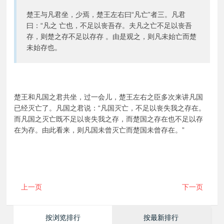
楚王与凡君坐，少焉，楚王左右曰“凡亡”者三。凡君
曰：“凡之 亡也，不足以丧吾存。夫凡之亡不足以丧吾
存，则楚之存不足以存存 。由是观之，则凡未始亡而楚
未始存也。
楚王和凡国之君共坐，过一会儿，楚王左右之臣多次来讲凡国
已经灭亡了。凡国之君说：“凡国灭亡，不足以丧失我之存在。
而凡国之灭亡既不足以丧失我之存，而楚国之存在也不足以存
在为存。由此看来，则凡国未曾灭亡而楚国未曾存在。”
上一页
下一页
按浏览排行
按最新排行