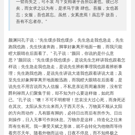
一臂而失之，可不哀 与？女殆著乎吾所以著也。彼已尽
矣，而女求之以为有，是求马于唐 肆也。吾服，女也甚
忘；女服，吾也甚忘。虽然，女奚患焉！虽忘乎 故吾，
吾有不忘者存。”
颜渊问孔子说：“先生缓步我也缓步，先生急走我也急走，先生
跑我也跑，先生快速奔跑，脚掌好象离开地面一般，而我只能
瞪大眼睛在后面看了。” 孔子说：“颜回，你说的是什么意
思？”颜回说：“先生缓步我也缓步，是说先生怎样讲我也跟着怎
样说；先生急走我也急走，是说先生辨析事理我也跟着辨析事
理；先生跑我也跑，是说先生讲说大道我也跟着讲说大道；及
至先生好象脚掌离开地面般迅跑，而我瞪大眼睛在后面看，是
说先生不用言说而为人信服，不私意亲近而周遍亲附，没有官
爵利禄而人们聚集于前，却不知为什么要这样做，如此而
已。”孔子说：“噢！不可不明察呀！悲哀没大过心死，而身死还
在其次。太阳从东方出来而入于西天尽头，万物莫不顺从太阳
的方向而动作，凡有眼有脚的，必待日出而后有所作为。日出
则操作，日入无事可作则休息。万物亦是这样，待造化之往来
而有生有死。我一秉受天赋之形体，就不会转化为他物而等待
着穷尽天年。随着外物而运动，日夜不停息，而不知终极之