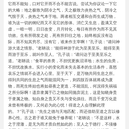
它而不能知，口对它开而不合不能言说。尝试为你议论一下它
的大略：地之极致为阴冷之气，天之极致力炎热之气，阴冷之
气恨于天，炎热之气本于地。两者相互交通和合而生成万物，
谁为这一切的纲纪而又不见它的形体。消亡又生息，盈满又空
虚，一暗一明，日日改变，月月转化，每日有所作为而不见其
功效。生有所萌发之处，死有所归往之地，始终相反没有边
际，而不知其穷尽。没有它，谁来作主宰啊！”孔子说：“请问神
游大道之情形。”老聃说：“能得神游于此为至美至乐。能得至美
而游于至乐，就叫作至人。”孔子说：“请问达于至美至乐之
道。”老聃说：“食草的兽类，不担忧更换沼泽地；水生的虫类，
不担忧改换水。实行小的变化而未失去基本的生活条件，喜怒
哀乐之情就不会进入心里。至于天下，是万物共同生息之所。
得到共同的生息之气而能混同为一，则四肢百体就将成为废
物，而死生终始也将如昼夜之更迭，不能混乱，何况得失祸福
之所分际啊！遗弃隶属于己之物如同抛弃泥土，这是知晓身贵
于隶属之物。知自身之贵又不失与变化俱往。而且千变万化是
未曾有终极的，又何必为此心忧！得道之人会理解此理
的。？”孔子说：“先生之德与天地匹配，而还借助至道之言以修
养心性。古之君子谁又能免于修养呢！”老聃说：“不是这样，水
之于澄澈，是无为而才质自然如此的；至人之于德行，不须修