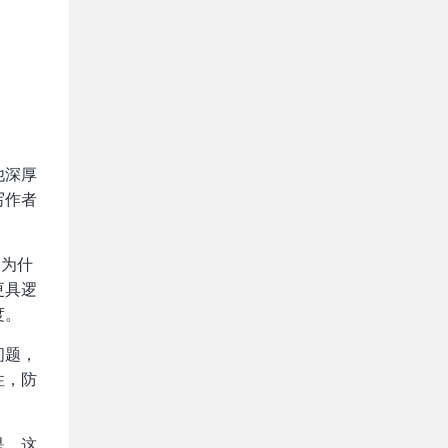
他深厚
写作者
、为什
更具逻
度。
问题，
性，防
是。这