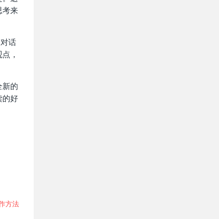
思考来
种对话
观点，
全新的
读的好
写作方法