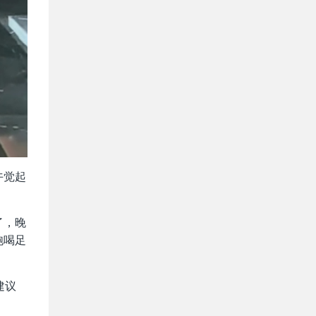
午觉起
了，晚
饱喝足
建议