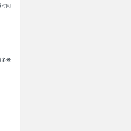
睡时间
很多老
。