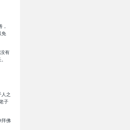
善，
以免
地没有
长。
乎人之
老子
神拜佛