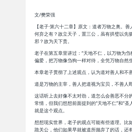
文/樊荣强
【老子·第六十二章】原文：道者万物之奥。
何弃之有？故立天子，置三公，虽有拱璧以先
邪？故为天下贵。
老子在第五章里讲过：“天地不仁，以万物为刍
偏爱，把万物像刍狗一样对待，全凭万物自然
本章老子贯彻了上述观点，认为道对善人和不
道是万物的主宰，善人把道视为宝贝，不善人
这话听上去好像不太对劲，道怎么会善恶不分
常情，但我们想想前面提到的“天地不仁”和“
就是这个观点。
想想现实世界，老子的观点可能有些道理。比
跪关公，他们如果早就被道所抛弃了的话，还