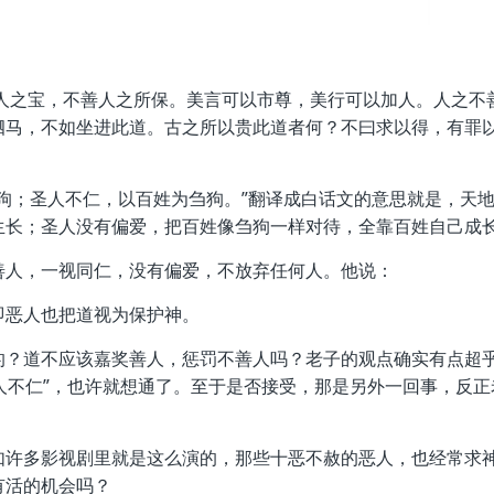
善人之宝，不善人之所保。美言可以市尊，美行可以加人。人之不
驷马，不如坐进此道。古之所以贵此道者何？不曰求以得，有罪
狗；圣人不仁，以百姓为刍狗。”翻译成白话文的意思就是，天
生长；圣人没有偏爱，把百姓像刍狗一样对待，全靠百姓自己成
善人，一视同仁，没有偏爱，不放弃任何人。他说：
即恶人也把道视为保护神。
的？道不应该嘉奖善人，惩罚不善人吗？老子的观点确实有点超
圣人不仁”，也许就想通了。至于是否接受，那是另外一回事，反正
如许多影视剧里就是这么演的，那些十恶不赦的恶人，也经常求
有活的机会吗？