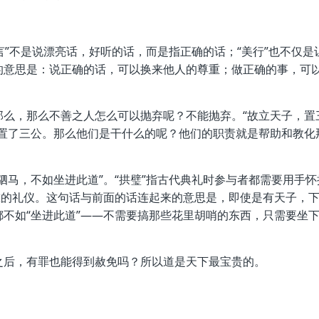
言”不是说漂亮话，好听的话，而是指正确的话；“美行”也不仅是
的意思是：说正确的话，可以换来他人的尊重；做正确的事，可
那么，那么不善之人怎么可以抛弃呢？不能抛弃。“故立天子，置
设置了三公。那么他们是干什么的呢？他们的职责就是帮助和教化
驷马，不如坐进此道”。“拱璧”指古代典礼时参与者都需要用手怀
重的礼仪。这句话与前面的话连起来的意思是，即使是有天子，
不如“坐进此道”——不需要搞那些花里胡哨的东西，只需要坐
之后，有罪也能得到赦免吗？所以道是天下最宝贵的。