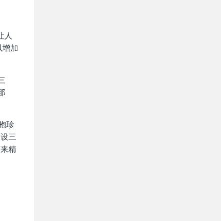
让人
以增加
三
那
抱珍
下设三
下来精