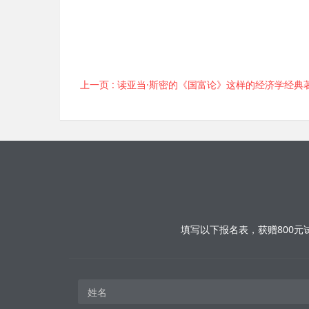
上一页
: 读亚当·斯密的《国富论》这样的经济学经典著作，你会觉得晦涩
填写以下报名表，获赠800元