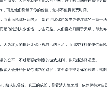
余饭后的谈资。人性本就好奇他人的不幸，甚至暗自期待你跌得更惨
是忙碌，而是他们衡量了你的价值，觉得不值得耗费时间。
欣赏；而背后说你坏话的人，却往往比你想象中更关注你的一举一动
少，而是他比别人少犯错，少走弯路。人们喜欢归因于天赋，却忽
进步。因为敌人的批评让你正视自己的不足，而朋友往往怕伤你而
。所谓的公平，不过是强者制定的游戏规则，你只能选择适应。
兴。很多人会开始怀疑你成功的路径，甚至暗中找寻你的缺陷，试
实，给人以警醒。真正的成长，是看清人性之后，依然保持对自