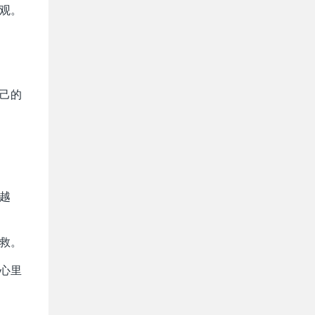
旁观。
自己的
越
自救。
，心里