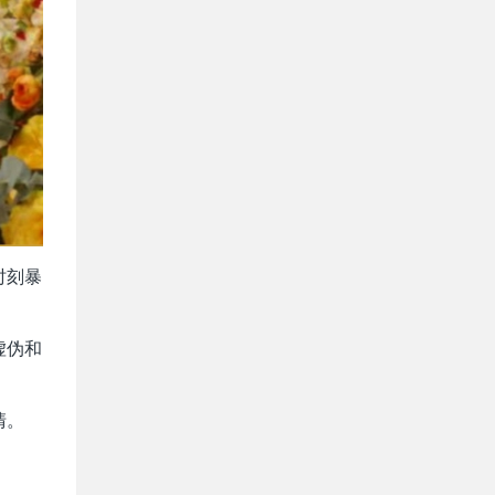
时刻暴
虚伪和
清。