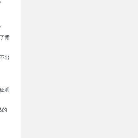
。
。
略了背
说不出
图证明
己的