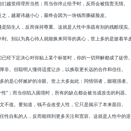
，他们越觉得理所当然；而当你停止给予时，反而会被指责无情。
。反之，越避讳越小心，最终会因为一块钱而撕破脸皮。
；越是陌生人，反而保持尊重。这就是人性中亲疏有别的残酷现实
名夺利。别以为真心待人就能换来同等的真心，世上多的是披着羊
他们已经下定决心对你贴上某个标签时，你的一切辩解都成了徒劳
无可厚非。但聪明人懂得适度让步，以换取更长远的合作和信任。
，更多的是心怀嫉妒的冷眼。世上大多如此：同情弱者，鄙视强者。
“个性”；而当你陷入困境时，所有的缺点都会被当成攻击的利器。
得一文不值。要知道，钱不会改变人性，它只是揭示了本来面目。
越是任性自私的人，反而能得到更多关注和宽容。这就是人性中的