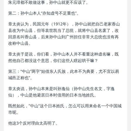
朱元璋都不敢做这事，孙中山就更不应该了。
第二：孙中山本人“亦知虚号不足重也”。
章太炎认为，民国元年（1912年），孙中山就把自己老家香山
县改为中山县，但等袁世凯当了总统，就将中山县名废了，改
回原名叫香山县，后来孙中山到广州担任非常大总统也没有再
改称中山县。
章太炎于是说，你们看，孙中山本人并不看重这种虚名嘛，既
然他自己都没这个意思，你们这些人瞎起哄干嘛？
第三：“中山”两字“始借东人氏族，此本不为典要，尤不宜以易
城邑正称也”。
章太炎说，孙中山本来是叫孙逸仙（孙中山先生名文，字逸
仙），中山是他避居日本时借用的日本当地姓氏。
既然如此，”中山“这个日本姓氏，怎么可以用来命名一个中国城
市呢。
他这3个反对理由太高明了。