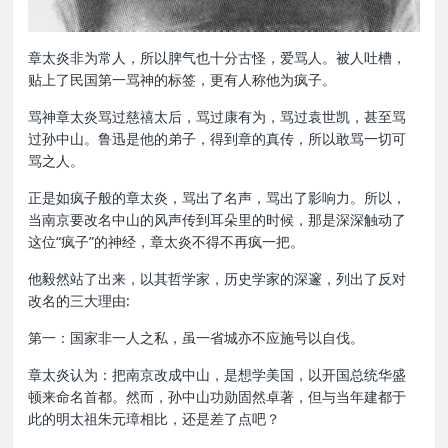
章太炎非为常人，所以脾气也十分古怪，爱骂人。被人吐槽，
贴上了民国第一骂神的标签，更有人称他为疯子。
骂神章太炎骂过慈禧太后，骂过康有为，骂过袁世凯，甚至骂
过孙中山。鲁迅是他的弟子，得到章的真传，所以敢骂一切可
骂之人。
正是如疯子般的章太炎，骂出了名声，骂出了影响力。所以，
当南京要改名中山的风声传到耳朵里的时候，那是深深触动了
这位“疯子”的神经，章太炎不得不再疯一把。
他毅然站了出来，以其哲学家，历史学家的深邃，列出了反对
改名的三大理由:
第一：国家非一人之私，虽一省城亦不应施号以自伐。
章太炎认为：把南京改成中山，是想学美国，以开国总统华盛
顿来命名首都。然而，孙中山功勋固然卓著，但与当年建都于
此的明太祖朱元璋相比，还是差了点吧？