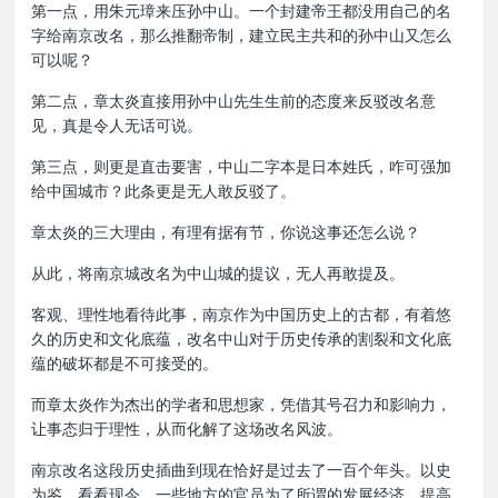
第一点，用朱元璋来压孙中山。一个封建帝王都没用自己的名
字给南京改名，那么推翻帝制，建立民主共和的孙中山又怎么
可以呢？
第二点，章太炎直接用孙中山先生生前的态度来反驳改名意
见，真是令人无话可说。
第三点，则更是直击要害，中山二字本是日本姓氏，咋可强加
给中国城市？此条更是无人敢反驳了。
章太炎的三大理由，有理有据有节，你说这事还怎么说？
从此，将南京城改名为中山城的提议，无人再敢提及。
客观、理性地看待此事，南京作为中国历史上的古都，有着悠
久的历史和文化底蕴，改名中山对于历史传承的割裂和文化底
蕴的破坏都是不可接受的。
而章太炎作为杰出的学者和思想家，凭借其号召力和影响力，
让事态归于理性，从而化解了这场改名风波。
南京改名这段历史插曲到现在恰好是过去了一百个年头。以史
为鉴，看看现今，一些地方的官员为了所谓的发展经济，提高