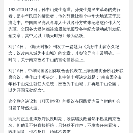
1925年3月12日，孙中山先生逝世。孙先生是民主革命的先行
者，是中华民国的缔造者，他的辞世让整个中华大地笼罩于悲
痛之中。中国国民党及各界人士以各种方式来纪念这位伟大的
先驱。全国各大媒体都连篇累牍地报导各种纪念活动或刊发纪
念文章，其中尤以《顺天时报》最为活跃。
3月14日，《顺天时报》刊发了一篇题为《为孙中山留永久纪
念，议改南京城为中山城》的文章，其舆论导向非常明确。一
时间，关于南京改名中山的言论甚嚣尘上。
3月16日，中华民国各团体联合会代表在上海金隆街会所召开联
席会议，共作出十项决定，其中第十项决定就是：“南京因辛亥
年孙中山先生就任大总统，应改为中山城，并再建中山公园，
以为开国元勋纪念”。
这个联合决议和《顺天时报》的提议在国民党内及当时的社会
引发了轩然大波。
而此时正是北洋政府执政时期，段祺瑞执政当然不愿意南京改
名。但他又不好直接拒绝，只好默不作声，不发表任何看法，
既不同意，也不反对，始终不表态。