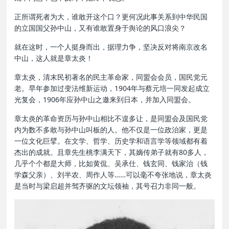
正所谓死者为大，谁敢开这个口？更何况此事关系到中华民国
的立国国父孙中山，又有谁敢置身于舆论的风口浪尖？
就在这时，一个人挺身而出，据理力争，坚决反对将南京改名
中山，这人就是章太炎！
章太炎，清末民初著名的民主革命家，同盟会会员，国民党元
老。早年参加过变法维新运动，1904年与蔡元培一同发起成立
光复会，1906年应孙中山之邀来到日本，并加入同盟会。
章太炎的革命资历与孙中山相比不遑多让，是同盟会及国民党
内为数不多敢与孙中山叫板的人。他不仅是一位政治家，更是
一位文化巨擘。在文学、哲学、历史学和语言学等领域都有着
杰出的成就。且章先生桃李满天下，其嫡传弟子就有80多人，
几乎个个都是大师，比如黄侃、吴承仕、钱玄同、钱家治（钱
学森父亲）、刘半农、周作人等……可以毫不夸张地说，章太炎
是当时与梁启超并驾齐驱的文坛领袖，其号召力非同一般。