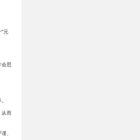
“元
学会思
等。
，从而
严谨、