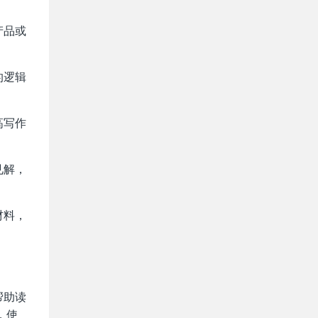
产品或
的逻辑
高写作
见解，
材料，
帮助读
，使