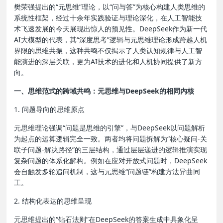
樊荣强提出的“元思维”理论，以“问与答”为核心构建人类思维的
系统性框架，经过十余年实践验证与理论深化，在人工智能技
术飞速发展的今天展现出惊人的预见性。DeepSeek作为新一代
AI大模型的代表，其“深度思考”逻辑与元思维理论形成跨越人机
界限的思维共振，这种共鸣不仅揭示了人类认知规律与人工智
能演进的深层关联，更为AI技术的进化和人机协同提供了新方
向。
一、思维范式的跨域共鸣：元思维与DeepSeek的相同内核
1. 问题导向的思维原点
元思维理论强调“问题是思维的引擎”，与DeepSeek以问题解析
为起点的运算逻辑完全一致。两者均将问题拆解为“核心疑问-关
联子问题-解决路径”的三层结构，通过层层递进的逻辑推演实现
复杂问题的体系化解构。例如在应对开放式问题时，DeepSeek
会自触发多轮追问机制，这与元思维“问题链”构建方法异曲同
工。
2. 结构化表达的思维呈现
元思维提出的“钻石法则”在DeepSeek的答案生成中具象化呈