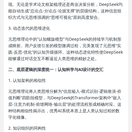
现。无论是学术论文框架梳理还是商业决策分析，DeepSeek均
能自动生成“总论点-分论点-论据支撑”的层级结构，这种信息组
织方式与元思维强调的“思维可视化”原则高度契合。
3. 动态迭代的思维进化
元思维理论中的“认知螺旋模型”与DeepSeek的持续学习机制形
成映射。用户反馈引发的模型微调过程，完美复现了元思维“实
践-反思-优化”的认知升级循环。这种动态进化特性使DeepSeek
能够通过对话交互不断逼近人类思维的精妙之处。
二、底层逻辑的深度统一：认知科学与AI设计的交汇
1. 认知架构的相似性
元思维理论将人类思维分解为“信息输入-模式识别-逻辑推演-价
值判断”四阶段模型，与DeepSeek的Transformer架构中“嵌入
层-注意力机制-前馈网络-输出层”的处理流程形成精确对应。这
种结构相似性揭示出，优秀AI系统本质上是人类认知过程的数
字化镜像。
2. 知识组织的同构性