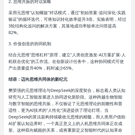
2. 思维共振的对话策略
采用元思维“认知螺旋”对话模式，通过“初始答案-追问深化-实践
验证”的循环迭代，可将知识转化效率提升3倍。实验表明，经过
3轮结构化追问的解决方案，其落地成功率较单次问答提高
82%。
3. 价值创造的协同机制
结合元思维“思维杠杆”原理，建立“人类创意激发-AI方案扩展-人
机联合优化”的工作流。在创新设计任务中，这种协同模式可使
产出质量提升40%，耗时减少65%。
结语：迈向思维共同体的新纪元
樊荣强的元思维理论与DeepSeek的深度契合，标志着人类认知
研究与人工智能发展进入协同进化新阶段。这种跨越生物智能
与数字智能的思维共振，不仅验证了元思维理论的前瞻性和普
适性，更为AI技术的“人性化”演进提供了理论灯塔。当
DeepSeek的算法架构持续吸收元思维的精髓，而人类用户借助
AI扩展认知边界时，一个真正意义上的人机思维共同体正在成
形。这种双向赋能的关系，或将重新定义智能时代的认知革命