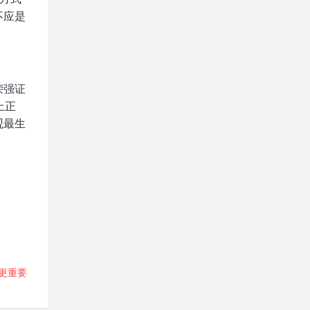
不应是
荣强证
上正
观最生
觉更重要