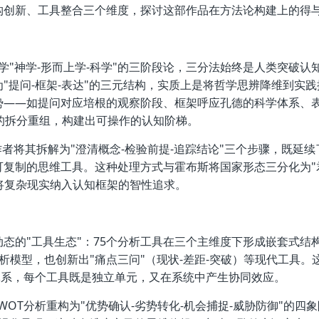
构创新、工具整合三个维度，探讨这部作品在方法论构建上的得
哲学"神学-形而上学-科学"的三阶段论，三分法始终是人类突破认
"提问-框架-表达"的三元结构，实质上是将哲学思辨降维到实践
势——如提问对应培根的观察阶段、框架呼应孔德的科学体系、
的拆分重组，构建出可操作的认知阶梯。
者将其拆解为"澄清概念-检验前提-追踪结论"三个步骤，既延续
可复制的思维工具。这种处理方式与霍布斯将国家形态三分化为"
了将复杂现实纳入认知框架的智性追求。
态的"工具生态"：75个分析工具在三个主维度下形成嵌套式结
分析模型，也创新出"痛点三问"（现状-差距-突破）等现代工具。
济体系，每个工具既是独立单元，又在系统中产生协同效应。
WOT分析重构为"优势确认-劣势转化-机会捕捉-威胁防御"的四