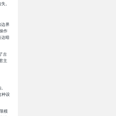
与失。
知边界
操作
表达暗
了古
君主
构。
这种设
象限模