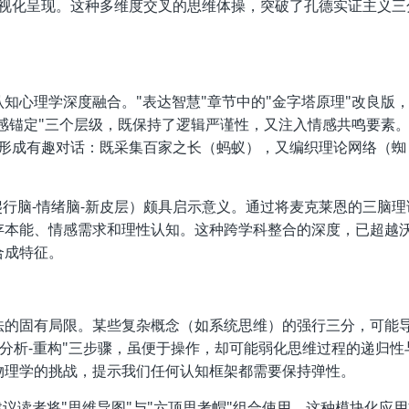
现可视化呈现。这种多维度交叉的思维体操，突破了孔德实证主义三
知心理学深度融合。"表达智慧"章节中的"金字塔原理"改良版
情感锚定"三个层级，既保持了逻辑严谨性，又注入情感共鸣要素
分法形成有趣对话：既采集百家之长（蚂蚁），又编织理论网络（蜘
爬行脑-情绪脑-新皮层）颇具启示意义。通过将麦克莱恩的三脑理
存本能、情感需求和理性认知。这种跨学科整合的深度，已超越
合成特征。
法的固有局限。某些复杂概念（如系统思维）的强行三分，可能
-分析-重构"三步骤，虽便于操作，却可能弱化思维过程的递归性
物理学的挑战，提示我们任何认知框架都需要保持弹性。
议读者将"思维导图"与"六顶思考帽"组合使用，这种模块化应