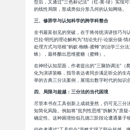
型后，又通过"三色标记法"（红-黄-绿）实
的线性局限，形成类似分形几何的认知网络。
三、修辞学与认知科学的跨学科整合
全书最富创见的突破，在于将传统演讲技巧与认
巴拉·明托的理论解构为"结论先行-论据分级-
处理方式与培根"蚂蚁-蜘蛛-蜜蜂"的治学三
蛛），最终酿出思维蜜糖（蜜蜂）。
在神经认知层面，作者提出的"三脑协调法"（
化为演讲策略，指导表达者同步满足听众的生
举的古典三分法案例，展现出数字时代的知识
四、局限与超越：三分法的当代困境
尽管本书在工具创新上成就斐然，仍可见三分
知简化风险。例如将"批判性思维"拆解为"质疑
确定性。这种困境恰似孔德三阶段论遭遇量子
但作者通过"工具组合"策略实现了部分超越。建