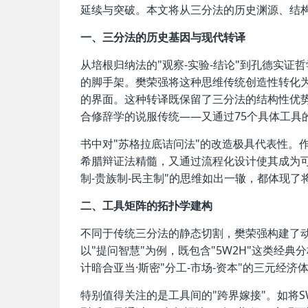
延续与突破。本文将从三分法的历史渊源、结
一、三分法的历史基因与现代转译
从培根归纳法的"观察-实验-结论"到孔德实证
的脚手架。樊荣强将这种思维传统创造性转化为
的界面。这种转译既保留了三分法的结构性优
合修辞学的说服传统——又通过75个具体工具
书中对"苏格拉底诘问法"的改造极具代表性。作
希腊辩证法精髓，又通过流程化设计使其成为
制-贵族制-民主制"的思维如出一辙，都体现
二、工具矩阵的拓扑学建构
不同于传统三分法的静态切割，樊荣强构建了动
以"提问智慧"为例，既包含"5W2H"这类经典
计暗合亚当·斯密"分工-市场-资本"的三元经
特别值得关注的是工具间的"跨界嫁接"。如将S