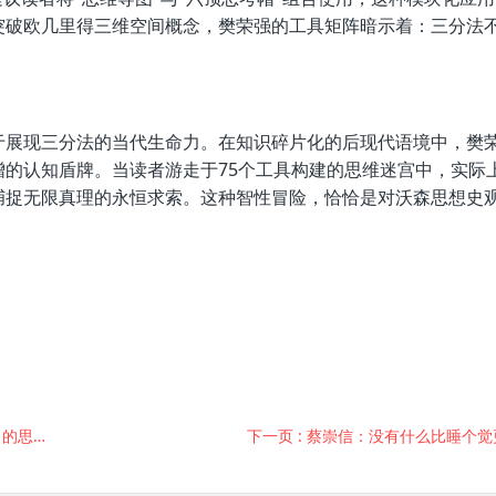
突破欧几里得三维空间概念，樊荣强的工具矩阵暗示着：三分法
于展现三分法的当代生命力。在知识碎片化的后现代语境中，樊
的认知盾牌。当读者游走于75个工具构建的思维迷宫中，实际
捕捉无限真理的永恒求索。这种智性冒险，恰恰是对沃森思想史
史价值
下一页
: 蔡崇信：没有什么比睡个