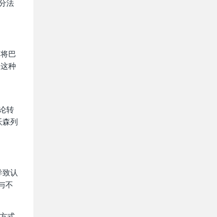
分法
，将巴
。这种
论转
沃森列
导致认
与不
用方式