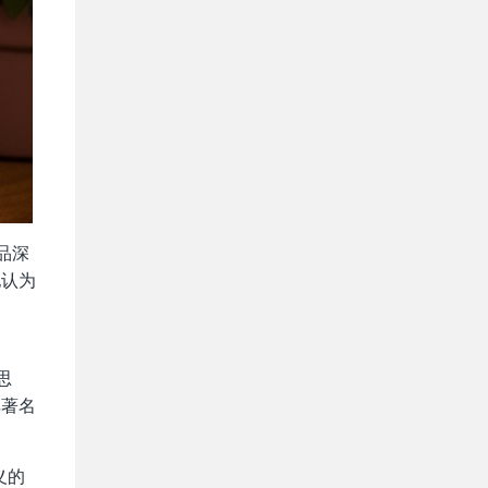
品深
他认为
思
非著名
义的