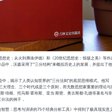
思想史：从火到弗洛伊德》和《20世纪思想史：惊骇之美》等作
品中，沃森采用了“三分结构”来概括历史上的发展，并提出了
论中，揭示了人类认知世界的“三分法则”的底层思维模式。他写
—三大理念、三个时代或是三个原则，而无数思想家重要的理论与
西斯·培根、托马斯·霍布斯、亚当·斯密、奥古斯都·孔德等著名与
三分法的例子，
智慧：思考与演讲的75个经典分析工具》中得到了极具现实意