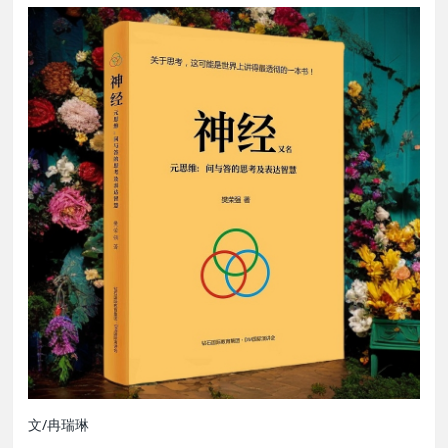
文/冉瑞琳