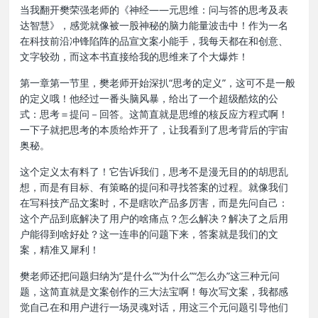
当我翻开樊荣强老师的《神经——元思维：问与答的思考及表
达智慧》，感觉就像被一股神秘的脑力能量波击中！作为一名
在科技前沿冲锋陷阵的品宣文案小能手，我每天都在和创意、
文字较劲，而这本书直接给我的思维来了个大爆炸！
第一章第一节里，樊老师开始深扒“思考的定义”，这可不是一般
的定义哦！他经过一番头脑风暴，给出了一个超级酷炫的公
式：思考＝提问－回答。这简直就是思维的核反应方程式啊！
一下子就把思考的本质给炸开了，让我看到了思考背后的宇宙
奥秘。
这个定义太有料了！它告诉我们，思考不是漫无目的的胡思乱
想，而是有目标、有策略的提问和寻找答案的过程。就像我们
在写科技产品文案时，不是瞎吹产品多厉害，而是先问自己：
这个产品到底解决了用户的啥痛点？怎么解决？解决了之后用
户能得到啥好处？这一连串的问题下来，答案就是我们的文
案，精准又犀利！
樊老师还把问题归纳为“是什么”“为什么”“怎么办”这三种元问
题，这简直就是文案创作的三大法宝啊！每次写文案，我都感
觉自己在和用户进行一场灵魂对话，用这三个元问题引导他们