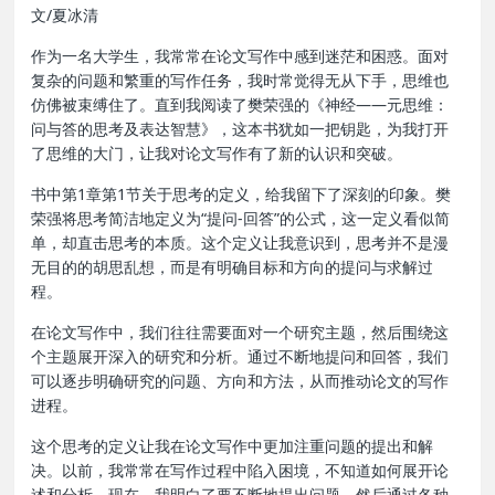
文/夏冰清
作为一名大学生，我常常在论文写作中感到迷茫和困惑。面对
复杂的问题和繁重的写作任务，我时常觉得无从下手，思维也
仿佛被束缚住了。直到我阅读了樊荣强的《神经——元思维：
问与答的思考及表达智慧》，这本书犹如一把钥匙，为我打开
了思维的大门，让我对论文写作有了新的认识和突破。
书中第1章第1节关于思考的定义，给我留下了深刻的印象。樊
荣强将思考简洁地定义为“提问-回答”的公式，这一定义看似简
单，却直击思考的本质。这个定义让我意识到，思考并不是漫
无目的的胡思乱想，而是有明确目标和方向的提问与求解过
程。
在论文写作中，我们往往需要面对一个研究主题，然后围绕这
个主题展开深入的研究和分析。通过不断地提问和回答，我们
可以逐步明确研究的问题、方向和方法，从而推动论文的写作
进程。
这个思考的定义让我在论文写作中更加注重问题的提出和解
决。以前，我常常在写作过程中陷入困境，不知道如何展开论
述和分析。现在，我明白了要不断地提出问题，然后通过各种