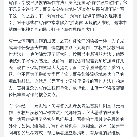
写作：学校里没教的写作方法》深入挖掘写作的“底层逻辑”，它
不只是空谈技巧，而是实实在在地告诉读者“从那句话下笔”“写
了这一句之后，下一句写什么”，为写作提供了清晰的规律指
引。对于那些在写作中常常陷入“拼凑体”困境的人来说，这本书
就像一把神奇的钥匙，打开了写作思路的大门。
有一位体制内工作的朋友，之前和评论中的读者一样，为了完
成写作任务焦头烂额。偶然间读到《元写作：学校里没教的写
作方法》，他仿佛发现了新大陆。按照书中所讲的方法，他逐
渐找到了写作的感觉。以前写一篇报告可能需要加班加点好几
天，现在不仅写作效率大大提高，而且文章质量也有了质的飞
跃。他不再为了拼凑文字而苦恼，而是能够流畅地表达自己的
观点和想法。这就是《元写作：学校里没教的写作方法》的魅
力，它将复杂的写作过程简单化、规律化，让每一个读者都能
轻松掌握写作的核心要点。
而《神经——元思维：问与答的思考及表达智慧》则是《元写
作：学校里没教的写作方法》的姊妹篇，它从思维的根源出
发，为写作提供了坚实的思维基础。写作的本质其实是思维的
外化，如果思维混乱，写作必然也会一塌糊涂。这本书聚焦于
问与答的思考方式，帮助读者建立起清晰、有条理的思维模