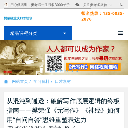
用心做培训，樊老师一生只收3000弟子
关注樊老师微信
报名热线：135-0035-
2876
精品课程分类
网站首页
学习资料
口才素材
从混沌到通透：破解写作底层逻辑的终极
指南——樊荣强《元写作》《神经》如何
用“自问自答”思维重塑表达力
2025-04-14 19:04:33
樊荣强
51