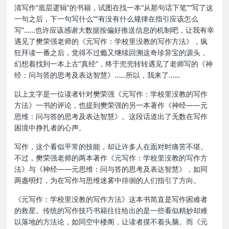
清写作“底层逻辑”的书籍，试图在找一本“从那句话下笔”“写了这
一句之后，下一句写什么”“有没有什么规律在指引应该怎么
写”……也许应该感谢大数据按偏好推送信息的机制吧，让我有幸
遇见了樊荣强老师的《元写作：学校里没教的写作方法》，疯
狂拜读一番之后，觉得不过瘾又继续回溯这奇珍异宝的源头，
幻想着找到一本上古“真经”，终于兜兜转转遇见了老师写的《神
经：问与答的思考及表达智慧》……所以，我来了……
以上文字是一位读者针对樊荣强《元写作：学校里没教的写作
方法》一书的评论，也提到樊荣强的另一本著作《神经——元
思维：问与答的思考及表达智慧》。这段话道出了无数在写作
困境中挣扎者的心声。
写作，这个看似平常的技能，却让许多人在面对时痛苦不堪。
不过，樊荣强老师的两本著作《元写作：学校里没教的写作方
法》与《神经——元思维：问与答的思考及表达智慧》，如同
两盏明灯，为在写作与思维迷雾中徘徊的人们指引了方向。
《元写作：学校里没教的写作方法》这本书简直是写作困难者
的救星。传统的写作技巧书籍往往给出的是一些看似精妙却难
以落地的方法论，如同空中楼阁，让读者摸不着头脑。而《元