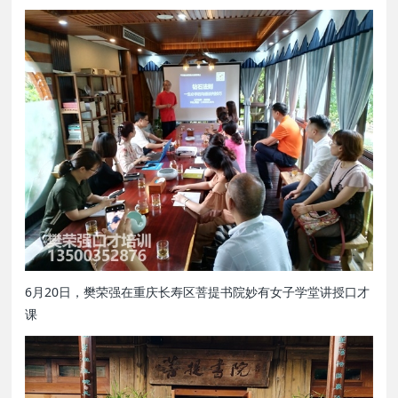
6月20日，樊荣强在重庆长寿区菩提书院妙有女子学堂讲授口才
课