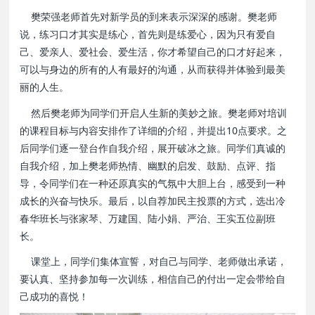
樊荣强老师首先对新学员的到来表示深深的感谢。樊老师
说，练习口才其实是练心，首先则是练爱心，因为只有爱自
己、爱亲人、爱社会、爱生活，你才希望自己的口才好起来，
可以与身边的所有的人有最好的沟通，从而获得并体验到最美
丽的人生。
然后樊老师为同学们开启人生新的美妙之旅。樊老师对培训
的课程目标与内容安排作了详细的介绍，并提出10点要求。之
后同学们逐一登台作自我介绍，展开破冰之旅。同学们真诚的
自我介绍，加上樊老师热情、幽默的启发、鼓励、点评、指
导，令同学们在一种还原真实的气氛中大胆上台，感受到一种
成长的兴奋与快乐。最后，以自荐加民主投票的方式，选出冷
春华班长与张家琴、万建国、陆小娟、严治、王实五位副班
长。
课堂上，同学们集体宣誓，对自己与同学、老师做出承诺，
要认真、坚持参加每一次训练，相信自己的付出一定会带给自
己成功的喜悦！