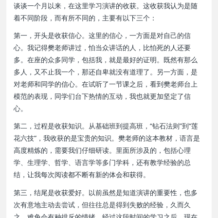
谈谈一个月以来，在这里学习演讲的收获。这收获我认为是随
着不同阶段，而有所不同的，主要有以下三个：
第一，开头是收获信心。这里的信心，一方面是对自己的信
心。我记得樊老师讲过，怕当众讲话的人，比怕死的人还要
多。在座的众多同学，包括我，就是最好的证明。既然有那么
多人，又不止我一个，那还自卑就没有道理了。另一方面，是
对老师和同学的信心。在试听了一节课之后，看到樊老师台上
模范的表现，同学们台下热情的互动，我也就更加坚定了信
心。
第二，过程是收获知识。从基础班到提高班，“钻石法则”到“莲
花六技”，我收获的是宝贵的知识。樊老师的这本教材，语言是
高度精炼的，需要我们仔细研读。里面所涉及的，包括心理
学、生理学、哲学、语言学等多门学科，还有教学经验的总
结，让我每次阅读都不断有新的体会和获得。
第三，结尾是收获爱好。以前虽然是知道演讲的重要性，也多
次有意地主动去尝试，但往往总是得到失败的经验，久而久
之，难免会有种排斥的情绪。经过这段时间的学习之后，现在