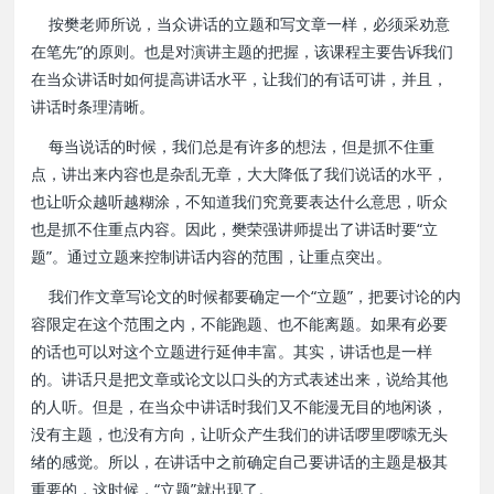
按樊老师所说，当众讲话的立题和写文章一样，必须采劝意
在笔先”的原则。也是对演讲主题的把握，该课程主要告诉我们
在当众讲话时如何提高讲话水平，让我们的有话可讲，并且，
讲话时条理清晰。
每当说话的时候，我们总是有许多的想法，但是抓不住重
点，讲出来内容也是杂乱无章，大大降低了我们说话的水平，
也让听众越听越糊涂，不知道我们究竟要表达什么意思，听众
也是抓不住重点内容。因此，樊荣强讲师提出了讲话时要“立
题”。通过立题来控制讲话内容的范围，让重点突出。
我们作文章写论文的时候都要确定一个“立题”，把要讨论的内
容限定在这个范围之内，不能跑题、也不能离题。如果有必要
的话也可以对这个立题进行延伸丰富。其实，讲话也是一样
的。讲话只是把文章或论文以口头的方式表述出来，说给其他
的人听。但是，在当众中讲话时我们又不能漫无目的地闲谈，
没有主题，也没有方向，让听众产生我们的讲话啰里啰嗦无头
绪的感觉。所以，在讲话中之前确定自己要讲话的主题是极其
重要的，这时候，“立题”就出现了。