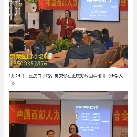
1月24日，重庆口才培训樊荣强在重庆鹅岭国学馆讲《佛学入
门》