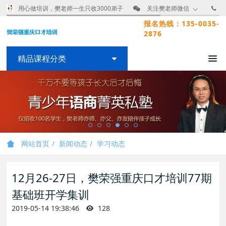
用心做培训，樊老师一生只收3000弟子
关注樊老师微信
报名热线：135-0035-
2876
精品课程分类
网站首页
新闻动态
学习动态
12月26-27日，樊荣强重庆口才培训77期
基础班开学集训
2019-05-14 19:38:46
128