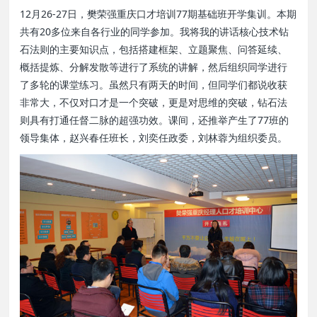
12月26-27日，樊荣强重庆口才培训77期基础班开学集训。本期
共有20多位来自各行业的同学参加。我将我的讲话核心技术钻
石法则的主要知识点，包括搭建框架、立题聚焦、问答延续、
概括提炼、分解发散等进行了系统的讲解，然后组织同学进行
了多轮的课堂练习。虽然只有两天的时间，但同学们都说收获
非常大，不仅对口才是一个突破，更是对思维的突破，钻石法
则具有打通任督二脉的超强功效。课间，还推举产生了77班的
领导集体，赵兴春任班长，刘奕任政委，刘林蓉为组织委员。