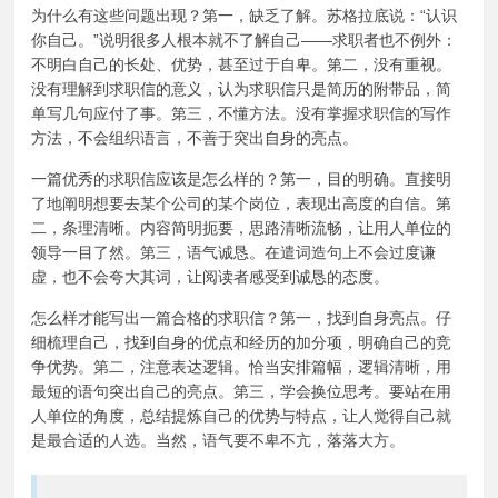
为什么有这些问题出现？第一，缺乏了解。苏格拉底说：“认识
你自己。”说明很多人根本就不了解自己——求职者也不例外：
不明白自己的长处、优势，甚至过于自卑。第二，没有重视。
没有理解到求职信的意义，认为求职信只是简历的附带品，简
单写几句应付了事。第三，不懂方法。没有掌握求职信的写作
方法，不会组织语言，不善于突出自身的亮点。
一篇优秀的求职信应该是怎么样的？第一，目的明确。直接明
了地阐明想要去某个公司的某个岗位，表现出高度的自信。第
二，条理清晰。内容简明扼要，思路清晰流畅，让用人单位的
领导一目了然。第三，语气诚恳。在遣词造句上不会过度谦
虚，也不会夸大其词，让阅读者感受到诚恳的态度。
怎么样才能写出一篇合格的求职信？第一，找到自身亮点。仔
细梳理自己，找到自身的优点和经历的加分项，明确自己的竞
争优势。第二，注意表达逻辑。恰当安排篇幅，逻辑清晰，用
最短的语句突出自己的亮点。第三，学会换位思考。要站在用
人单位的角度，总结提炼自己的优势与特点，让人觉得自己就
是最合适的人选。当然，语气要不卑不亢，落落大方。