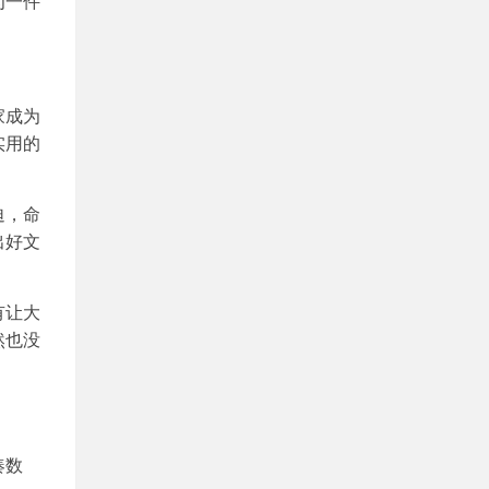
为一件
家成为
实用的
迫，命
出好文
有让大
然也没
凑数