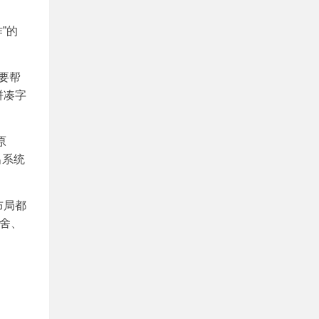
”的
要帮
拼凑字
原
出系统
布局都
舍、