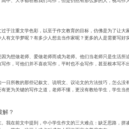
、高中、大学都在教我们写作，但是仍然有那么多的人，视写作
：
文过于注重文学色彩，以至于作文教育的目标，仿佛是为了让大
少人有文学梦呢？有多少人想去当作家呢？更多的人是需要写好
是因为想做老师、爱做老师而成为老师。他们当老师只是生活所
教写作，可他们并不喜欢写作，平时也不会写作，甚至根本写不
如一日所教的那些记叙文、说明文、议论文的方法技巧，怎么没
还有更为关键的写作之道，老师不懂，更没有教给学生，学生当
破解？
在。我在前文中提到，中小学生作文的三大难点：缺乏思路，拼